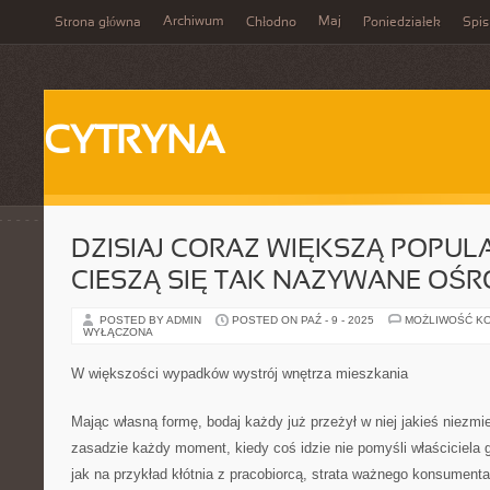
Archiwum
Maj
Strona główna
Chłodno
Poniedziałek
Spis
CYTRYNA
DZISIAJ CORAZ WIĘKSZĄ POPUL
CIESZĄ SIĘ TAK NAZYWANE OŚR
POSTED BY ADMIN
POSTED ON PAŹ - 9 - 2025
MOŻLIWOŚĆ K
WYŁĄCZONA
W większości wypadków wystrój wnętrza mieszkania
Mając własną formę, bodaj każdy już przeżył w niej jakieś niezm
zasadzie każdy moment, kiedy coś idzie nie pomyśli właściciela g
jak na przykład kłótnia z pracobiorcą, strata ważnego konsument