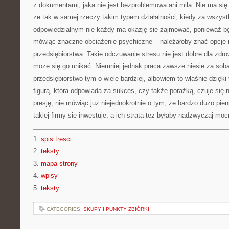
z dokumentami, jaka nie jest bezproblemowa ani miła. Nie ma się 
ze tak w samej rzeczy takim typem działalności, kiedy za wszys
odpowiedzialnym nie każdy ma okazję się zajmować, ponieważ będ
mówiąc znaczne obciążenie psychiczne – należałoby znać opcję
przedsiębiorstwa. Takie odczuwanie stresu nie jest dobre dla zdr
może się go unikać. Niemniej jednak praca zawsze niesie za sob
przedsiębiorstwo tym o wiele bardziej, albowiem to właśnie dzięki 
figurą, która odpowiada za sukces, czy także porażką, czuje się n
presję, nie mówiąc już niejednokrotnie o tym, że bardzo dużo pie
takiej firmy się inwestuje, a ich strata też byłaby nadzwyczaj m
1.
spis tresci
2.
teksty
3.
mapa strony
4.
wpisy
5.
teksty
CATEGORIES:
SKUPY I PUNKTY ZBIÓRKI