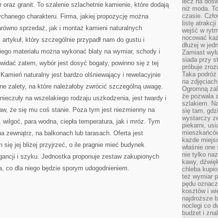
lecz na dośw
raz granit. To szalenie szlachetnie kamienie, które dodają
niż moda. To
czasie. Czło
łychanego charakteru. Firma, jakiej propozycję można
listę atrakc
arówno sprzedaż, jak i montaż kamieni naturalnych
wejść w ryt
nocować każ
 artykuł, który szczególnie przypadł nam do gustu i
dłużej w jed
kiego materiału można wykonać blaty na wymiar, schody i
Zamiast wyłą
siada przy s
k widać zatem, wybór jest dosyć bogaty, powinno się z tej
próbuje zroz
Taka podróż
 Kamień naturalny jest bardzo olśniewający i rewelacyjnie
na zdjęciach
nne zalety, na które należałoby zwrócić szczególną uwagę.
Ogromną zale
że pozwala 
nieczuły na wszelakiego rodzaju uszkodzenia, jest twardy i
szlakiem. Na
aw, że się mu coś stanie. Poza tym jest niezmienny na
się tam, gdz
wystarczy ze
 wilgoć, para wodna, ciepła temperatura, jak i mróz. Tym
piekarni, us
mieszkańców
zewnątrz, na balkonach lub tarasach. Oferta jest
każde miejsc
się jej bliżej przyjrzeć, o ile pragnie mieć budynek
właśnie one 
nie tylko na
gancji i szyku. Jednostka proponuje zestaw zakupionych
kawy, dźwię
a, co dla niego będzie sporym udogodnieniem.
chleba kupio
też wymiar p
pędu oznacza
kosztów i wi
najdroższe b
noclegi co d
budżet i zna