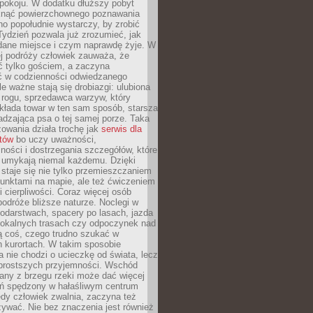
okoju. W dodatku dłuższy pobyt
knąć powierzchownego poznawania
no popołudnie wystarczy, by zrobić
 Tydzień pozwala już zrozumieć, jak
 dane miejsce i czym naprawdę żyje. W
ej podróży człowiek zauważa, że
ć tylko gościem, a zaczyna
ć w codzienności odwiedzanego
le ważne stają się drobiazgi: ulubiona
 rogu, sprzedawca warzyw, który
kłada towar w ten sam sposób, starsza
dzająca psa o tej samej porze. Taka
owania działa trochę jak
serwis dla
stów
bo uczy uważności,
ości i dostrzegania szczegółów, które
 umykają niemal każdemu. Dzięki
staje się nie tylko przemieszczaniem
unktami na mapie, ale też ćwiczeniem
i cierpliwości. Coraz więcej osób
podróże bliższe naturze. Noclegi w
odarstwach, spacery po lasach, jazda
lokalnych trasach czy odpoczynek nad
ą coś, czego trudno szukać w
h kurortach. W takim sposobie
 nie chodzi o ucieczkę od świata, lecz
 prostszych przyjemności. Wschód
any z brzegu rzeki może dać więcej
ień spędzony w hałaśliwym centrum
edy człowiek zwalnia, zaczyna też
zywać. Nie bez znaczenia jest również