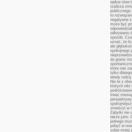
wpływ slow t
rzadsza zmia
publicznego 
to rozwiązan
negatywne s
może być pr
odpowiedzia
odkrywaniu ś
sposób. Cza
uznać, że li
ale głęboko
spokojnego p
nieprzewidzi
do granic mo
spontaniczn
które nas za
tylko dlateg
wtedy rodzą 
Nie te z obo
których nikt
podróżowani
trwać miesią
perspektywy
spokojniejszy
zmieścić w n
Zabytki nie 
także jutro
jednego muze
pobyć w now
sobie mniej