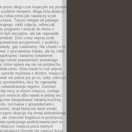
 przez długi czas kojarzyło się przede
szybkim tempem, długą listą atrakcji i
ą zobaczenia jak najwięcej w jak
czasie. Turyści biegali od jednego
ugiego, robili zdjęcia, odhaczali
ty programu i wracali do domu z
e byli wszędzie, ale tak naprawdę
amiętali. Dziś coraz więcej osób
 prawdziwa przyjemność z podróży
wtedy, gdy zwalniamy. Nie chodzi o to,
ać z poznawania świata, ale by robić
spokojniej i bardziej świadomie.
ego rośnie popularność powolnego
, które opiera się nie na pośpiechu,
iadczeniu. Slow travel to coś więcej
 sposób myślenia o drodze, miejscu i
wiek nie jedzie już po to, żeby zaliczyć
ji z przewodnika, lecz by naprawdę
m odwiedzanego regionu. Zamiast
dej nocy w innym miejscu, zostaje
nym mieście albo nawet w jednej wsi.
cznie fotografować lokalną kuchnię,
tole, rozmawia z gospodarzami i
umieć, skąd biorą się dane smaki.
 często okazuje się mniej widowiskowa
, ale znacznie bogatsza w przeżycia.
tą spokojnego podróżowania jest to,
zobaczyć miejsca poza utartym
jciekawsze historie nie zawsze kryją