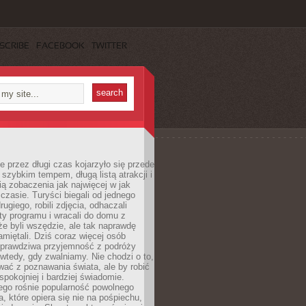
SCRIBE
FACEBOOK
TWITTER
 przez długi czas kojarzyło się przede
szybkim tempem, długą listą atrakcji i
ą zobaczenia jak najwięcej w jak
czasie. Turyści biegali od jednego
ugiego, robili zdjęcia, odhaczali
ty programu i wracali do domu z
e byli wszędzie, ale tak naprawdę
amiętali. Dziś coraz więcej osób
 prawdziwa przyjemność z podróży
wtedy, gdy zwalniamy. Nie chodzi o to,
ać z poznawania świata, ale by robić
spokojniej i bardziej świadomie.
ego rośnie popularność powolnego
, które opiera się nie na pośpiechu,