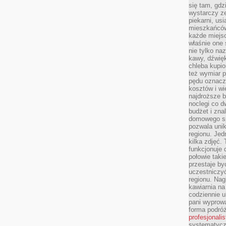
się tam, gdz
wystarczy ze
piekarni, us
mieszkańców
każde miejsc
właśnie one 
nie tylko na
kawy, dźwię
chleba kupio
też wymiar p
pędu oznacza
kosztów i wi
najdroższe b
noclegi co d
budżet i zna
domowego sp
pozwala uni
regionu. Jed
kilka zdjęć.
funkcjonuje
połowie taki
przestaje by
uczestniczy
regionu. Nag
kawiarnia na
codziennie u
pani wyprowa
forma podróż
profesjonali
systematyczn