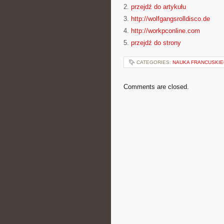
2.
przejdź do artykułu
3.
http://wolfgangsrolldisco.de
4.
http://workpconline.com
5.
przejdź do strony
CATEGORIES:
NAUKA FRANCUSKIE
Comments are closed.