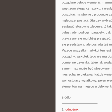
pożądane byłoby wymienić marmur o
wnętrzom elegancji, szyku, i nies
odszukać na stronie
, proponuje z
najlepszej postaci. Starczy wybrać
zestawić stosowne zlecenie. Z ta
balustrady, podłogi i parapety. Ja
przyczyny się mu bliżej przyjrzeć.
się przedstawia, ale posiada też i
Przede wszystkim artykuł ten jest 
porządny, wskutek tego nie ma ob
odmienne czynniki, takie jak woda,
samym też może być stosowany na 
niesłychanie ciekawa, każdy winien 
wolnostojący wyjątkowy, pełen ele
elementów na miejscu u delikwent
źródło:
———————————
1.
odnośnik