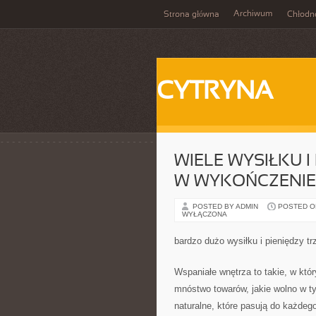
Archiwum
Strona główna
Chłodn
CYTRYNA
WIELE WYSIŁKU 
W WYKOŃCZENIE
POSTED BY ADMIN
POSTED ON
WYŁĄCZONA
bardzo dużo wysiłku i pieniędzy 
Wspaniałe wnętrza to takie, w któ
mnóstwo towarów, jakie wolno w t
naturalne, które pasują do każdeg