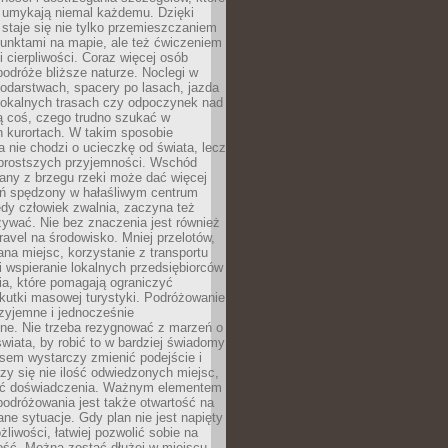
 umykają niemal każdemu. Dzięki
staje się nie tylko przemieszczaniem
unktami na mapie, ale też ćwiczeniem
i cierpliwości. Coraz więcej osób
podróże bliższe naturze. Noclegi w
odarstwach, spacery po lasach, jazda
lokalnych trasach czy odpoczynek nad
ą coś, czego trudno szukać w
h kurortach. W takim sposobie
 nie chodzi o ucieczkę od świata, lecz
 prostszych przyjemności. Wschód
any z brzegu rzeki może dać więcej
ień spędzony w hałaśliwym centrum
edy człowiek zwalnia, zaczyna też
zywać. Nie bez znaczenia jest również
ravel na środowisko. Mniej przelotów,
na miejsc, korzystanie z transportu
i wspieranie lokalnych przedsiębiorców
ia, które pomagają ograniczyć
kutki masowej turystyki. Podróżowanie
zyjemne i jednocześnie
lne. Nie trzeba rezygnować z marzeń o
wiata, by robić to w bardziej świadomy
sem wystarczy zmienić podejście i
czy się nie ilość odwiedzonych miejsc,
ść doświadczenia. Ważnym elementem
odróżowania jest także otwartość na
ane sytuacje. Gdy plan nie jest napięty
żliwości, łatwiej pozwolić sobie na
ość. Można zostać dłużej w miejscu,