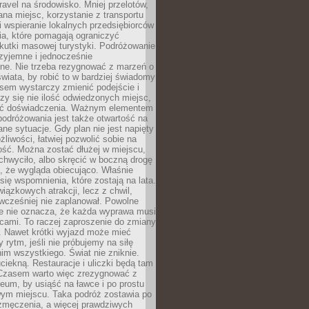
ravel na środowisko. Mniej przelotów,
na miejsc, korzystanie z transportu
i wspieranie lokalnych przedsiębiorców
ia, które pomagają ograniczyć
kutki masowej turystyki. Podróżowanie
zyjemne i jednocześnie
lne. Nie trzeba rezygnować z marzeń o
wiata, by robić to w bardziej świadomy
sem wystarczy zmienić podejście i
czy się nie ilość odwiedzonych miejsc,
ść doświadczenia. Ważnym elementem
odróżowania jest także otwartość na
ane sytuacje. Gdy plan nie jest napięty
żliwości, łatwiej pozwolić sobie na
ość. Można zostać dłużej w miejscu,
chwyciło, albo skręcić w boczną drogę
o, że wygląda obiecująco. Właśnie
się wspomnienia, które zostają na lata.
wiązkowych atrakcji, lecz z chwil,
 wcześniej nie zaplanował. Powolne
e nie oznacza, że każda wyprawa musi
cami. To raczej zaproszenie do zmiany
. Nawet krótki wyjazd może mieć
 rytm, jeśli nie próbujemy na siłę
im wszystkiego. Świat nie zniknie.
uciekną. Restauracje i uliczki będą tam
. Czasem warto więc zrezygnować z
um, by usiąść na ławce i po prostu
ym miejscu. Taka podróż zostawia po
 zmęczenia, a więcej prawdziwych