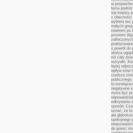
w pośpiechu
temu podróż 
się między p
z obecności 
wybiera też 
małych gosp
rowerem po 
jeziorem daj
zatłoczonyc
podróżowania
o powrót do
słońca ogląd
niż cały dz
rozrywki. Ki
lepiej odpoc
wpływ slow t
rzadsza zmia
publicznego 
to rozwiązan
negatywne s
może być pr
odpowiedzia
odkrywaniu ś
sposób. Cza
uznać, że li
ale głęboko
spokojnego p
nieprzewidzi
do granic mo
spontaniczn