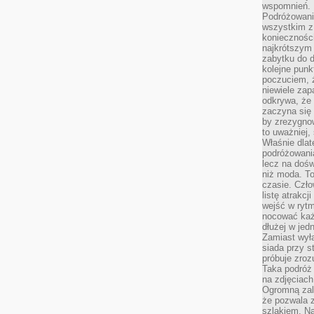
wspomnień.
Podróżowanie
wszystkim z 
konieczności
najkrótszym 
zabytku do dr
kolejne punk
poczuciem, ż
niewiele zap
odkrywa, że
zaczyna się 
by zrezygnow
to uważniej, 
Właśnie dlat
podróżowania
lecz na dośw
niż moda. To
czasie. Czło
listę atrakc
wejść w ryt
nocować każ
dłużej w jed
Zamiast wyłą
siada przy s
próbuje zroz
Taka podróż
na zdjęciach
Ogromną zale
że pozwala 
szlakiem. Na