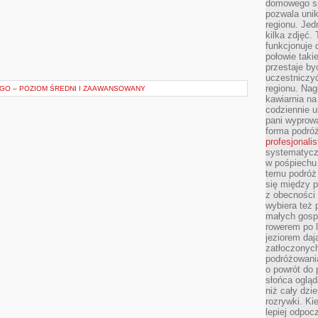
domowego sp
pozwala uni
regionu. Jed
kilka zdjęć.
funkcjonuje
połowie taki
przestaje by
uczestniczy
regionu. Nag
GO – POZIOM ŚREDNI I ZAAWANSOWANY
kawiarnia na
codziennie u
pani wyprowa
forma podróż
profesjonali
systematyczn
w pośpiechu
temu podróż 
się między p
z obecności 
wybiera też 
małych gosp
rowerem po 
jeziorem daj
zatłoczonyc
podróżowania
o powrót do
słońca ogląd
niż cały dz
rozrywki. Ki
lepiej odpoc