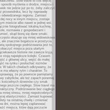
iadczeniu. Slow travel to coś więcej
 sposób myślenia o drodze, miejscu i
wiek nie jedzie już po to, żeby zaliczyć
ji z przewodnika, lecz by naprawdę
m odwiedzanego regionu. Zamiast
dej nocy w innym miejscu, zostaje
nym mieście albo nawet w jednej wsi.
cznie fotografować lokalną kuchnię,
tole, rozmawia z gospodarzami i
umieć, skąd biorą się dane smaki.
 często okazuje się mniej widowiskowa
, ale znacznie bogatsza w przeżycia.
tą spokojnego podróżowania jest to,
zobaczyć miejsca poza utartym
jciekawsze historie nie zawsze kryją
ie stoją największe kolejki. Czasem
jść z głównej ulicy, wejść do małej
iąść na rynku i posłuchać rozmów
. W takich chwilach odkrywamy, że
e ma własny rytm i charakter. To
sprawiają, że po powrocie pamiętamy
zwy zabytków, ale też zapach porannej
k kościelnych dzwonów czy smak
nego jeszcze ciepłego. Slow travel ma
raktyczny. Podróżowanie bez ciągłego
 mniej stresu, mniej niepotrzebnych
ęcej elastyczności. Zamiast kupować
ilety na ostatnią chwilę i zmieniać
wa dni, można lepiej zaplanować
leźć miejsca, które dają poczucie