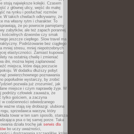
ie stoją największe kolejki. Czasem
jść z głównej ulicy, wejść do małej
iąść na rynku i posłuchać rozmów
. W takich chwilach odkrywamy, że
e ma własny rytm i charakter. To
sprawiają, że po powrocie pamiętamy
zwy zabytków, ale też zapach porannej
k kościelnych dzwonów czy smak
nego jeszcze ciepłego. Slow travel ma
raktyczny. Podróżowanie bez ciągłego
 mniej stresu, mniej niepotrzebnych
ęcej elastyczności. Zamiast kupować
ilety na ostatnią chwilę i zmieniać
wa dni, można lepiej zaplanować
leźć miejsca, które dają poczucie
okoju. W dodatku dłuższy pobyt
knąć powierzchownego poznawania
no popołudnie wystarczy, by zrobić
 Tydzień pozwala już zrozumieć, jak
 dane miejsce i czym naprawdę żyje. W
ej podróży człowiek zauważa, że
ć tylko gościem, a zaczyna
ć w codzienności odwiedzanego
le ważne stają się drobiazgi: ulubiona
 rogu, sprzedawca warzyw, który
kłada towar w ten sam sposób, starsza
dzająca psa o tej samej porze. Taka
owania działa trochę jak
serwis dla
stów
bo uczy uważności,
ości i dostrzegania szczegółów, które