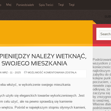
Maj
Tagi
Tagi
o
Poniedziałek
Spis Treści
SUB
I PIENIĘDZY NALEŻY WETKNĄĆ,
Podróżowanie
 SWOJEGO MIESZKANIA
wszystkim z 
konieczności
najkrótszym 
WIELE
 WRZ - 11 - 2025
MOŻLIWOŚĆ KOMENTOWANIA
ZOSTAŁA
zabytku do dr
WYSIŁKU
I
kolejne punk
PIENIĘDZY
poczuciem, ż
NALEŻY
trzeba włożyć, w wykończenie swojego mieszkania
niewiele zap
WETKNĄĆ,
W
odkrywa, że
WYKOŃCZENIE
zaczyna się 
SWOJEGO
rych użyło się eleganckich towarów wykończeniowych. Jest
by zrezygnow
MIESZKANIA
to uważniej, 
ym celu użyć, ale na pewno sprawdzą się kamienie
Właśnie dlat
o wnętrza. Pośród w największym stopniu słynnych kamieni,
podróżowania