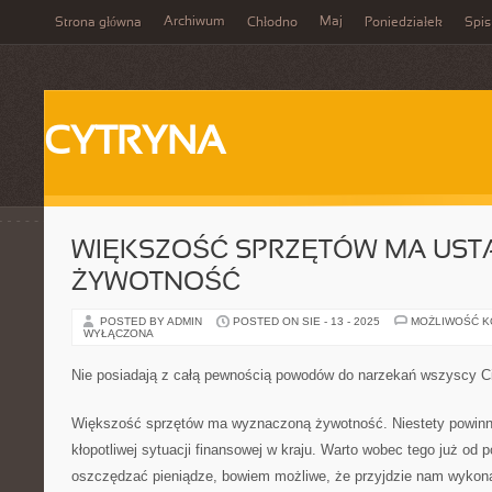
Archiwum
Maj
Strona główna
Chłodno
Poniedziałek
Spis
CYTRYNA
WIĘKSZOŚĆ SPRZĘTÓW MA UST
ŻYWOTNOŚĆ
POSTED BY ADMIN
POSTED ON SIE - 13 - 2025
MOŻLIWOŚĆ 
WYŁĄCZONA
Nie posiadają z całą pewnością powodów do narzekań wszyscy Ci,
Większość sprzętów ma wyznaczoną żywotność. Niestety powinni
kłopotliwej sytuacji finansowej w kraju. Warto wobec tego już od
oszczędzać pieniądze, bowiem możliwe, że przyjdzie nam wykona