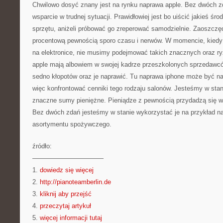
Chwilowo dosyć znany jest na rynku naprawa apple. Bez dwóch 
wsparcie w trudnej sytuacji. Prawidłowiej jest bo uiścić jakieś śr
sprzętu, aniżeli próbować go zreperować samodzielnie. Zaoszczę
procentową pewnością sporo czasu i nerwów. W momencie, kiedy 
na elektronice, nie musimy podejmować takich znacznych oraz 
apple mają albowiem w swojej kadrze przeszkolonych sprzedawcó
sedno kłopotów oraz je naprawić. Tu naprawa iphone może być n
więc konfrontować cenniki tego rodzaju salonów. Jesteśmy w st
znaczne sumy pieniężne. Pieniądze z pewnością przydadzą się
Bez dwóch zdań jesteśmy w stanie wykorzystać je na przykład n
asortymentu spożywczego.
źródło:
———————————
1.
dowiedz się więcej
2.
http://pianoteamberlin.de
3.
kliknij aby przejść
4.
przeczytaj artykuł
5.
więcej informacji tutaj