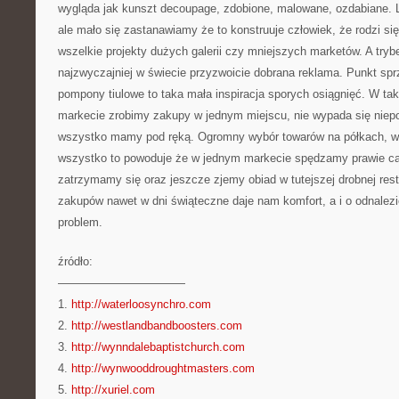
wygląda jak kunszt decoupage, zdobione, malowane, ozdabiane. 
ale mało się zastanawiamy że to konstruuje człowiek, że rodzi się 
wszelkie projekty dużych galerii czy mniejszych marketów. A try
najzwyczajniej w świecie przyzwoicie dobrana reklama. Punkt sp
pompony tiulowe to taka mała inspiracja sporych osiągnięć. W t
markecie zrobimy zakupy w jednym miejscu, nie wypada się niepo
wszystko mamy pod ręką. Ogromny wybór towarów na półkach, w
wszystko to powoduje że w jednym markecie spędzamy prawie cał
zatrzymamy się oraz jeszcze zjemy obiad w tutejszej drobnej rest
zakupów nawet w dni świąteczne daje nam komfort, a i o odnalezie
problem.
źródło:
———————————
1.
http://waterloosynchro.com
2.
http://westlandbandboosters.com
3.
http://wynndalebaptistchurch.com
4.
http://wynwooddroughtmasters.com
5.
http://xuriel.com