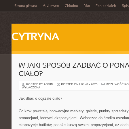
Archiwum
Maj
Strona główna
Chłodno
Poniedziałek
Spis
CYTRYNA
W JAKI SPOSÓB ZADBAĆ O PONA
CIAŁO?
POSTED BY ADMIN
POSTED ON LIP - 8 - 2025
MOŻLIWOŚĆ K
WYŁĄCZONA
Jak dbać o dojrzałe ciało?
Co krok powstają innowacyjne markety, galerie, punkty sprzedaż
promocjami, ładnymi ekspozycjami. Wchodząc do środka oszałami
ekspozycje butików, pasaże kuszą swoimi propozycjami, aż dech