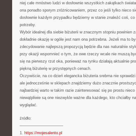
niej całe mnóstwo ludzi w dosłownie wszystkich zakątkach świat
ona ponadto sporym zróżnicowaniem, przez co jeśli tylko nieco s
dosłownie każdym przypadku będziemy w stanie znaleźć coś, co 
potrzeby.
Wybór idealnej dla siebie biżuterii w znacznym stopniu powinien z
dokładnie okazję w ogóle jest nam ona potrzebna. Jeżeli ma to być
zdecydowanie najlepszą propozycją będzie dla nas naturalnie styl
przy okazji wspomnieć o tym, że owe rzeczy wcale nie muszą być
się na pierwszy rzut oka, ponieważ na rynku działają aktualnie p
piękną biżuterię w przystępnych cenach.
Oczywiście, na co dzień elegancka biżuteria srebrna nie sprawdzi 
ale jednocześnie w sklepach znajdziemy dużo znacznie prostszyc
najbardziej warto w takim razie zainteresować się po prostu nieco
niewątpliwie są one niezwykle ważne dla każdego, kto chciałby na
wyglądać.
źródło:
———————————
1.
https://mojesalento.pl