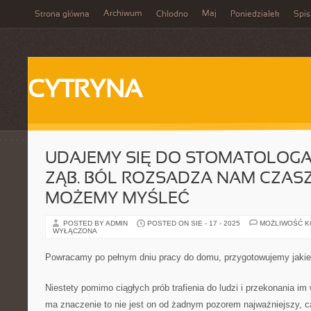
Archiwum
Maj
Strona główna
Chłodno
Poniedziałek
Spis
CYTRYNA
UDAJEMY SIĘ DO STOMATOLOGA
ZĄB. BÓL ROZSADZA NAM CZASZ
MOŻEMY MYŚLEĆ
POSTED BY ADMIN
POSTED ON SIE - 17 - 2025
MOŻLIWOŚĆ 
WYŁĄCZONA
Powracamy po pełnym dniu pracy do domu, przygotowujemy jakie
Niestety pomimo ciągłych prób trafienia do ludzi i przekonania im
ma znaczenie to nie jest on od żadnym pozorem najważniejszy, c