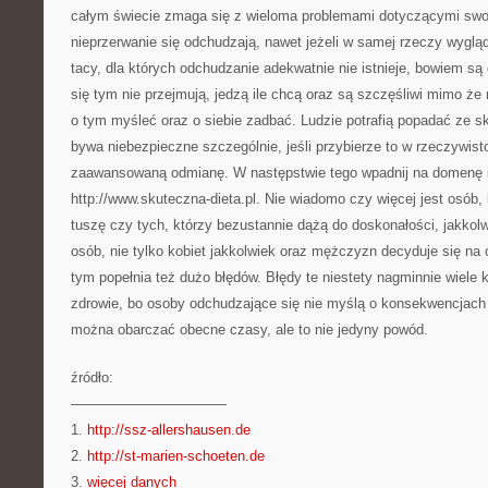
całym świecie zmaga się z wieloma problemami dotyczącymi swoje
nieprzerwanie się odchudzają, nawet jeżeli w samej rzeczy wygląd
tacy, dla których odchudzanie adekwatnie nie istnieje, bowiem są 
się tym nie przejmują, jedzą ile chcą oraz są szczęśliwi mimo że
o tym myśleć oraz o siebie zadbać. Ludzie potrafią popadać ze sk
bywa niebezpieczne szczególnie, jeśli przybierze to w rzeczywist
zaawansowaną odmianę. W następstwie tego wpadnij na domenę 
http://www.skuteczna-dieta.pl. Nie wiadomo czy więcej jest osób,
tuszę czy tych, którzy bezustannie dążą do doskonałości, jakkolw
osób, nie tylko kobiet jakkolwiek oraz mężczyzn decyduje się na
tym popełnia też dużo błędów. Błędy te niestety nagminnie wiele
zdrowie, bo osoby odchudzające się nie myślą o konsekwencjach 
można obarczać obecne czasy, ale to nie jedyny powód.
źródło:
———————————
1.
http://ssz-allershausen.de
2.
http://st-marien-schoeten.de
3.
więcej danych