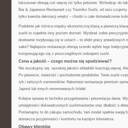
luksusowe oferują coś więcej niż tylko jedzenie. Wchodząc do ta
Bar & Japanese Restaurant czy Youmiko Sushi, od razu czujemy 
tylko kwestia dekoracji wnętrz – chodzi o całe doświadczenie kuli
Podobnie jak różnica między ekonomiczną klasą a pierwszą klas
sushi to zupełnie inny poziom doznań. Wyobraź sobie precyzyjnie 
dosłownie rozpływają się w ustach – to efekt pracy prawdziwych m
sake? Najlepsze restauracje oferują szeroki wybór tego tradycyjne
komponującego się z poszczególnymi rodzajami sushi.
Cena a jakość – czego można się spodziewać?
Nie oszukujmy się: wysokiej jakości składniki kosztują więcej. Al
Po pierwsze, świeżość i pochodzenie produktów. Tanie sushi czę
ryb i tańszych zamienników. Natomiast restauracje premium spro
Japonii lub innych renomowanych źródeł.
Kolejna sprawa to technika przygotowania i prezentacja dania. 
umiejętności doświadczonych sushimasterów oraz dbałość o detal
Porównajmy to do zakupu samochodu: tani model spełnia swoją fu
dostarcza przyjemności i komfortu na każdym kilometrze.
Obawy klientów