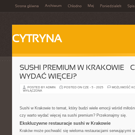
Archiwum
Maj
Strona główna
Chłodno
Poniedziałek
Spis
CYTRYNA
SUSHI PREMIUM W KRAKOWIE – 
WYDAĆ WIĘCEJ?
POSTED BY ADMIN
POSTED ON CZE - 5 - 2025
MOŻLIWOŚĆ K
WYŁĄCZONA
Sushi w Krakowie to temat, który budzi wiele emocji wśród miłośn
czy warto wydać więcej na sushi premium? Przekonajmy się.
Ekskluzywne restauracje sushi w Krakowie
Kraków może pochwalić się wieloma restauracjami serwującymi sus