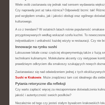
Wiele osób zastanawia się jednak nad sensem wydawania więks
Czy naprawdę jest aż taka różnica? Odpowiedź brzmi: tak! Różn
pod względem smaku, jak i jakości obsługi oraz ogólnego doświad
kulturowego.
A co z trendami? W ostatnich latach rośnie popularność omakas
przygotowywanych według wskazań szefa kuchni. To nowoczesne 
indywidualizm i unikalność każdej wizyty w restauracji. Czy nie b
Innowacje na rynku sushi
Luksusowe lokale coraz częściej eksperymentują także z fuzją
technikami kulinarnymi. Molekularne akcenty czy nietypowe kom
prawdziwym odkryciem dla smakoszy szukających nowych dozna
Zastanawiasz się nad odwiedzeniem jednej z tych ekskluzywnych 
Sushi w Krakowie
. Może znajdziesz tam coś idealnego dla siebi
Pytania retoryczne dla refleksji
Czy warto zapłacić więcej za niezapomniane doświadczenia kulin
jakość i autentyczność swoich posiłków?
Niezależnie od tego czy jesteś stałym bywalcem krakowskich loka