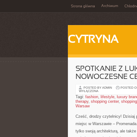
Archiwum
Strona główna
Chłodn
CYTRYNA
SPOTKANIE Z LU
NOWOCZESNE C
POSTED BY ADMIN
POSTED ON
WYŁĄCZONA
Tagi:
fashion
,
lifestyle
,
luxury bran
therapy
,
shopping center
,
shopping
Warsaw
Cześć, drodzy czytelnicy! Dzisiaj 
⁣miejsc⁢ w ⁤Warszawie ⁢– Promenada
‍tylko swoją architekturą, ⁢ale tak