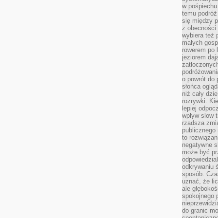
w pośpiechu
temu podróż 
się między p
z obecności 
wybiera też 
małych gosp
rowerem po 
jeziorem daj
zatłoczonyc
podróżowania
o powrót do
słońca ogląd
niż cały dz
rozrywki. Ki
lepiej odpoc
wpływ slow t
rzadsza zmia
publicznego 
to rozwiązan
negatywne s
może być pr
odpowiedzia
odkrywaniu ś
sposób. Cza
uznać, że li
ale głęboko
spokojnego p
nieprzewidzi
do granic mo
spontaniczn