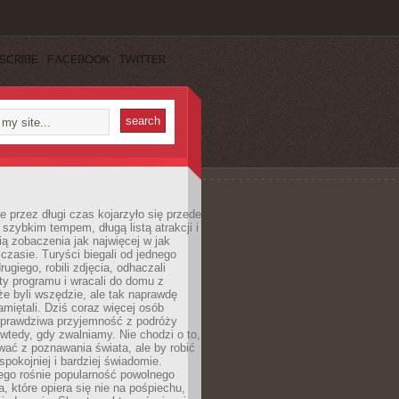
SCRIBE
FACEBOOK
TWITTER
 przez długi czas kojarzyło się przede
szybkim tempem, długą listą atrakcji i
ą zobaczenia jak najwięcej w jak
czasie. Turyści biegali od jednego
ugiego, robili zdjęcia, odhaczali
ty programu i wracali do domu z
e byli wszędzie, ale tak naprawdę
amiętali. Dziś coraz więcej osób
 prawdziwa przyjemność z podróży
wtedy, gdy zwalniamy. Nie chodzi o to,
ać z poznawania świata, ale by robić
spokojniej i bardziej świadomie.
ego rośnie popularność powolnego
, które opiera się nie na pośpiechu,