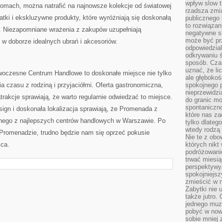
wpływ slow t
mach, można natrafić na‍ najnowsze kolekcje⁤ od ‍światowej
rzadsza zmia
tki i⁤ ekskluzywne produkty, które ‌wyróżniają się⁤ doskonałą
publicznego 
to rozwiązan
m.‍ Niezapomniane wrażenia z zakupów uzupełniają
negatywne s
może być pr
w doborze⁤ idealnych ubrań‍ i ⁣akcesoriów.
odpowiedzia
odkrywaniu ś
sposób. Cza
uznać, że li
oczesne Centrum Handlowe to doskonałe ​miejsce nie tylko​
ale głęboko
a czasu⁢ z rodziną i przyjaciółmi. Oferta‍ gastronomiczna,
spokojnego p
nieprzewidzi
⁢atrakcje⁢ sprawiają, że warto regularnie odwiedzać‍ to ⁢miejsce.
do granic mo
spontaniczn
gn i ⁤doskonała lokalizacja sprawiają, że ⁤Promenada ⁢z
które nas za
nego z najlepszych centrów handlowych ‌w Warszawie. ⁣Po‌
tylko dlateg
wtedy rodzą 
Promenadzie,⁤ trudno będzie nam ⁢się oprzeć pokusie
Nie te z obo
sca.
których nikt
podróżowani
trwać miesią
L
perspektywy
spokojniejszy
zmieścić w n
Zabytki nie 
także jutro
jednego muze
pobyć w now
sobie mniej