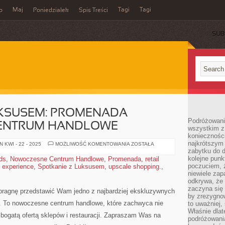
Maj
Tagi
Tagi
o
Poniedziałek
Spis Treści
SUB
KSUSEM: PROMENADA –
Podróżowanie
ENTRUM HANDLOWE
wszystkim z 
konieczności
najkrótszym 
SPOTKANIE
 KWI - 22 - 2025
MOŻLIWOŚĆ KOMENTOWANIA
ZOSTAŁA
Z
zabytku do dr
LUKSUSEM:
kolejne punk
ds
,
Nowoczesne Centrum Handlowe
,
Promenada
,
retail
PROMENADA
poczuciem, ż
 experience
,
Spotkanie z Luksusem
,
upscale shopping.
–
,
NOWOCZESNE
niewiele zap
CENTRUM
odkrywa, że
HANDLOWE
zaczyna się 
pragnę​ przedstawić‌ Wam​ jedno⁤ z najbardziej⁢ ekskluzywnych
by zrezygnow
. To⁢ nowoczesne ⁣centrum‍ handlowe, które​ zachwyca nie
to uważniej, 
Właśnie dlat
że bogatą ofertą sklepów i restauracji. Zapraszam Was ⁤na ​
podróżowania