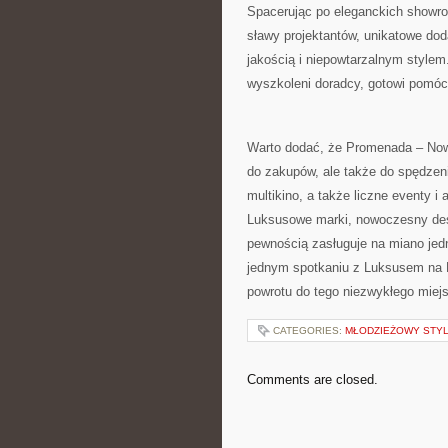
Spacerując po eleganckich showroo
sławy projektantów, unikatowe ​doda
jakością i ⁣niepowtarzalnym style
wyszkoleni doradcy,⁢ gotowi pomóc ‌
Warto ⁣dodać, że Promenada – Now
do zakupów, ale ​także do‍ spędzeni
multikino, a także‍ liczne ‌eventy i 
Luksusowe ⁣marki,⁢ nowoczesny desi
pewnością‌ zasługuje na miano jed
jednym spotkaniu‍ z Luksusem na ⁤
powrotu⁣ do tego niezwykłego miej
CATEGORIES:
MŁODZIEŻOWY STY
Comments are closed.