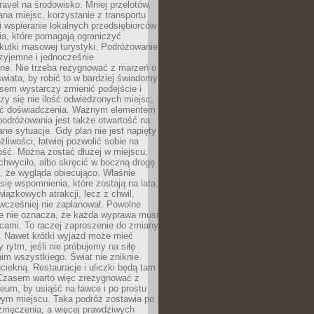
ravel na środowisko. Mniej przelotów,
na miejsc, korzystanie z transportu
i wspieranie lokalnych przedsiębiorców
ia, które pomagają ograniczyć
kutki masowej turystyki. Podróżowanie
zyjemne i jednocześnie
lne. Nie trzeba rezygnować z marzeń o
wiata, by robić to w bardziej świadomy
sem wystarczy zmienić podejście i
czy się nie ilość odwiedzonych miejsc,
ść doświadczenia. Ważnym elementem
odróżowania jest także otwartość na
ane sytuacje. Gdy plan nie jest napięty
żliwości, łatwiej pozwolić sobie na
ość. Można zostać dłużej w miejscu,
chwyciło, albo skręcić w boczną drogę
o, że wygląda obiecująco. Właśnie
się wspomnienia, które zostają na lata.
wiązkowych atrakcji, lecz z chwil,
 wcześniej nie zaplanował. Powolne
e nie oznacza, że każda wyprawa musi
cami. To raczej zaproszenie do zmiany
. Nawet krótki wyjazd może mieć
 rytm, jeśli nie próbujemy na siłę
im wszystkiego. Świat nie zniknie.
uciekną. Restauracje i uliczki będą tam
. Czasem warto więc zrezygnować z
um, by usiąść na ławce i po prostu
ym miejscu. Taka podróż zostawia po
 zmęczenia, a więcej prawdziwych