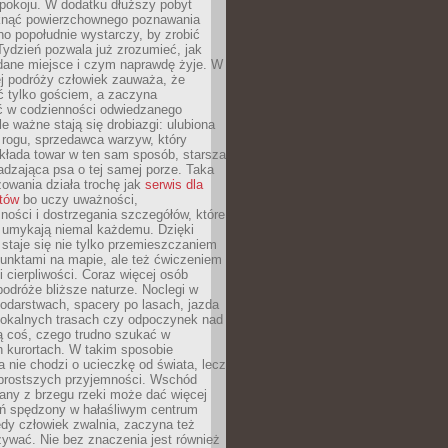
okoju. W dodatku dłuższy pobyt
knąć powierzchownego poznawania
no popołudnie wystarczy, by zrobić
 Tydzień pozwala już zrozumieć, jak
 dane miejsce i czym naprawdę żyje. W
ej podróży człowiek zauważa, że
ć tylko gościem, a zaczyna
ć w codzienności odwiedzanego
le ważne stają się drobiazgi: ulubiona
 rogu, sprzedawca warzyw, który
kłada towar w ten sam sposób, starsza
dzająca psa o tej samej porze. Taka
owania działa trochę jak
serwis dla
stów
bo uczy uważności,
ości i dostrzegania szczegółów, które
 umykają niemal każdemu. Dzięki
staje się nie tylko przemieszczaniem
unktami na mapie, ale też ćwiczeniem
i cierpliwości. Coraz więcej osób
podróże bliższe naturze. Noclegi w
odarstwach, spacery po lasach, jazda
lokalnych trasach czy odpoczynek nad
ą coś, czego trudno szukać w
h kurortach. W takim sposobie
 nie chodzi o ucieczkę od świata, lecz
 prostszych przyjemności. Wschód
any z brzegu rzeki może dać więcej
ień spędzony w hałaśliwym centrum
edy człowiek zwalnia, zaczyna też
zywać. Nie bez znaczenia jest również