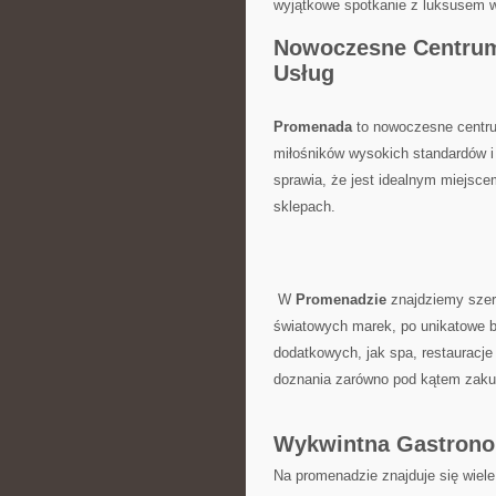
wyjątkowe spotkanie z‍ luksusem w
Nowoczesne Centru
Usług
Promenada
to nowoczesne centrum
miłośników wysokich standardów i el
⁢sprawia, że jest idealnym​ miejsce
sklepach.
⁢ ⁣W
Promenadzie
znajdziemy szer
światowych marek, po unikatowe ‍b
‌dodatkowych, jak‍ spa, restauracje
doznania zarówno pod kątem zakupów
Wykwintna Gastrono
Na​ promenadzie znajduje się ⁢wiele