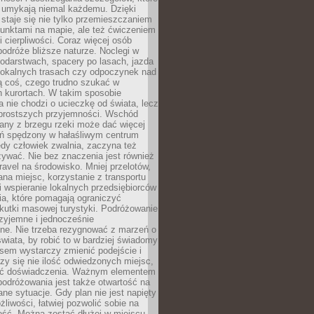
 umykają niemal każdemu. Dzięki
staje się nie tylko przemieszczaniem
unktami na mapie, ale też ćwiczeniem
i cierpliwości. Coraz więcej osób
podróże bliższe naturze. Noclegi w
odarstwach, spacery po lasach, jazda
lokalnych trasach czy odpoczynek nad
ą coś, czego trudno szukać w
h kurortach. W takim sposobie
 nie chodzi o ucieczkę od świata, lecz
 prostszych przyjemności. Wschód
any z brzegu rzeki może dać więcej
ień spędzony w hałaśliwym centrum
edy człowiek zwalnia, zaczyna też
zywać. Nie bez znaczenia jest również
ravel na środowisko. Mniej przelotów,
na miejsc, korzystanie z transportu
i wspieranie lokalnych przedsiębiorców
ia, które pomagają ograniczyć
kutki masowej turystyki. Podróżowanie
zyjemne i jednocześnie
lne. Nie trzeba rezygnować z marzeń o
wiata, by robić to w bardziej świadomy
sem wystarczy zmienić podejście i
czy się nie ilość odwiedzonych miejsc,
ść doświadczenia. Ważnym elementem
odróżowania jest także otwartość na
ane sytuacje. Gdy plan nie jest napięty
żliwości, łatwiej pozwolić sobie na
ość. Można zostać dłużej w miejscu,