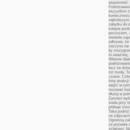
wspomnień.
Podróżowanie
wszystkim z 
konieczności
najkrótszym 
zabytku do dr
kolejne punk
poczuciem, ż
niewiele zap
odkrywa, że
zaczyna się 
by zrezygnow
to uważniej, 
Właśnie dlat
podróżowania
lecz na dośw
niż moda. To
czasie. Czło
listę atrakc
wejść w ryt
nocować każ
dłużej w jed
Zamiast wyłą
siada przy s
próbuje zroz
Taka podróż
na zdjęciach
Ogromną zale
że pozwala 
szlakiem. Na