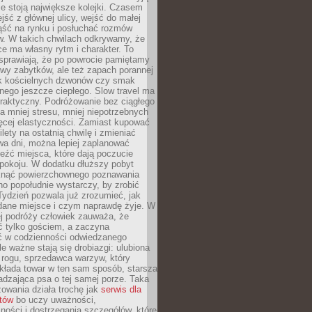
ie stoją największe kolejki. Czasem
jść z głównej ulicy, wejść do małej
iąść na rynku i posłuchać rozmów
. W takich chwilach odkrywamy, że
e ma własny rytm i charakter. To
sprawiają, że po powrocie pamiętamy
zwy zabytków, ale też zapach porannej
k kościelnych dzwonów czy smak
nego jeszcze ciepłego. Slow travel ma
raktyczny. Podróżowanie bez ciągłego
 mniej stresu, mniej niepotrzebnych
ęcej elastyczności. Zamiast kupować
ilety na ostatnią chwilę i zmieniać
wa dni, można lepiej zaplanować
leźć miejsca, które dają poczucie
okoju. W dodatku dłuższy pobyt
knąć powierzchownego poznawania
no popołudnie wystarczy, by zrobić
 Tydzień pozwala już zrozumieć, jak
 dane miejsce i czym naprawdę żyje. W
ej podróży człowiek zauważa, że
ć tylko gościem, a zaczyna
ć w codzienności odwiedzanego
le ważne stają się drobiazgi: ulubiona
 rogu, sprzedawca warzyw, który
kłada towar w ten sam sposób, starsza
dzająca psa o tej samej porze. Taka
owania działa trochę jak
serwis dla
stów
bo uczy uważności,
ości i dostrzegania szczegółów, które