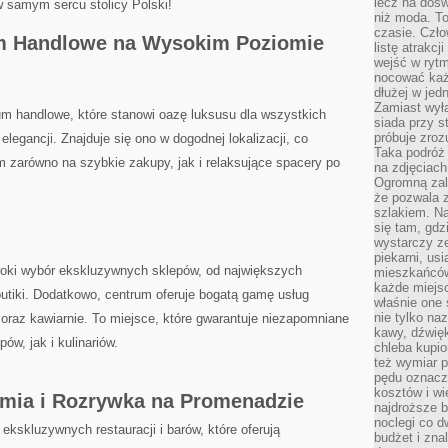
lecz na dośw
 samym sercu stolicy ⁣Polski!
niż moda. To
czasie. Czło
m Handlowe na Wysokim Poziomie
listę atrakc
wejść w ryt
nocować każ
dłużej w jed
Zamiast wyłą
 handlowe, które stanowi ​oazę luksusu dla wszystkich
siada przy s
próbuje zroz
egancji. ⁤Znajduje ⁢się ono w dogodnej​ lokalizacji, co
Taka podróż
m zarówno ⁣na szybkie zakupy, ⁤jak i ⁢relaksujące spacery po
na zdjęciach
Ogromną zale
że pozwala 
szlakiem. Na
się tam, gdz
wystarczy ze
piekarni, us
oki wybór ekskluzywnych sklepów, od największych
mieszkańców
każde miejsc
utiki. Dodatkowo,⁢ centrum ⁣oferuje bogatą gamę usług
właśnie one 
nie tylko na
 oraz kawiarnie.​ To miejsce, które ⁤gwarantuje ‍niezapomniane
kawy, dźwię
, ⁣jak i kulinariów.
chleba kupio
też wymiar p
pędu oznacza
kosztów i wi
mia i Rozrywka na Promenadzie
najdroższe b
noclegi co d
 ekskluzywnych restauracji i⁣ barów, które oferują
budżet i zna