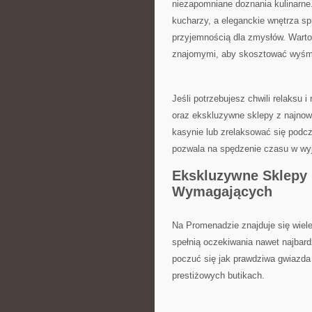
⁢niezapomniane doznania⁢ kulinarn
kucharzy, a ⁣eleganckie wnętrza spr
przyjemnością⁣ dla zmysłów. Warto 
znajomymi, aby skosztować wyśmie
Jeśli ⁢potrzebujesz chwili relaksu i
oraz ekskluzywne sklepy z najnow
kasynie lub⁤ zrelaksować się podcz
⁤pozwala na spędzenie czasu w wyją
Ekskluzywne⁢ Sklepy 
Wymagających
Na⁢ Promenadzie znajduje⁢ się wie
spełnią⁢ oczekiwania nawet najbar
poczuć ​się jak prawdziwa gwiazda 
prestiżowych butikach.