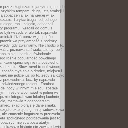
 przez długi czas kojarzyło się przede
szybkim tempem, długą listą atrakcji i
ą zobaczenia jak najwięcej w jak
czasie. Turyści biegali od jednego
ugiego, robili zdjęcia, odhaczali
ty programu i wracali do domu z
e byli wszędzie, ale tak naprawdę
amiętali. Dziś coraz więcej osób
 prawdziwa przyjemność z podróży
wtedy, gdy zwalniamy. Nie chodzi o to,
ać z poznawania świata, ale by robić
spokojniej i bardziej świadomie.
ego rośnie popularność powolnego
, które opiera się nie na pośpiechu,
iadczeniu. Slow travel to coś więcej
 sposób myślenia o drodze, miejscu i
wiek nie jedzie już po to, żeby zaliczyć
ji z przewodnika, lecz by naprawdę
m odwiedzanego regionu. Zamiast
dej nocy w innym miejscu, zostaje
nym mieście albo nawet w jednej wsi.
cznie fotografować lokalną kuchnię,
tole, rozmawia z gospodarzami i
umieć, skąd biorą się dane smaki.
 często okazuje się mniej widowiskowa
, ale znacznie bogatsza w przeżycia.
tą spokojnego podróżowania jest to,
zobaczyć miejsca poza utartym
jciekawsze historie nie zawsze kryją