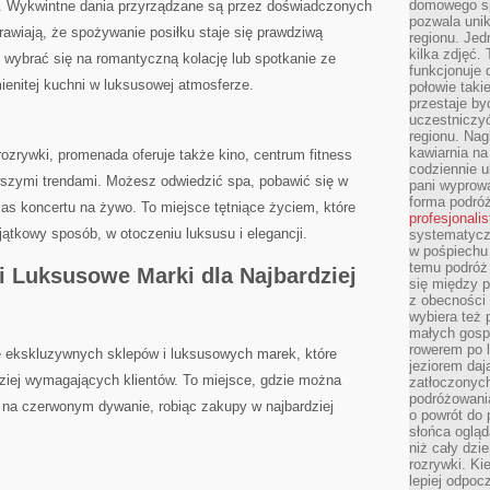
domowego sp
e.‍ Wykwintne dania​ przyrządzane są ‍przez doświadczonych
pozwala uni
awiają,‌ że ‌spożywanie posiłku​ staje się prawdziwą
regionu. Jed
kilka zdjęć.
wybrać ⁤się na romantyczną ‌kolację lub spotkanie⁢ ze
funkcjonuje
nitej kuchni w luksusowej atmosferze.
połowie taki
przestaje by
uczestniczy
regionu. Nag
kawiarnia na
 rozrywki, promenada ⁣oferuje​ także kino, centrum fitness ​
codziennie u
szymi trendami. Możesz⁣ odwiedzić spa, pobawić się w
pani wyprowa
forma podróż
as koncertu​ na żywo. To‍ miejsce tętniące‍ życiem, które
profesjonali
tkowy sposób, ‍w otoczeniu luksusu i ⁣elegancji.
systematyczn
w pośpiechu
temu podróż 
i​ Luksusowe Marki dla Najbardziej
się między p
z obecności 
wybiera też 
małych gosp
rowerem po 
le‍ ekskluzywnych sklepów i⁢ luksusowych marek, które
jeziorem daj
dziej wymagających klientów. To miejsce, gdzie można
zatłoczonyc
podróżowania
na⁢ czerwonym dywanie, robiąc ⁢zakupy ⁣w najbardziej
o powrót do
słońca ogląd
niż cały dz
rozrywki. Ki
lepiej odpoc