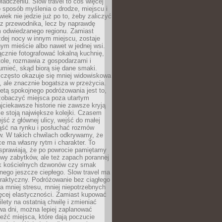
iadczeniu. Slow travel to coś więcej
 sposób myślenia o drodze, miejscu i
wiek nie jedzie już po to, żeby zaliczyć
ji z przewodnika, lecz by naprawdę
m odwiedzanego regionu. Zamiast
dej nocy w innym miejscu, zostaje
nym mieście albo nawet w jednej wsi.
cznie fotografować lokalną kuchnię,
tole, rozmawia z gospodarzami i
umieć, skąd biorą się dane smaki.
 często okazuje się mniej widowiskowa
, ale znacznie bogatsza w przeżycia.
tą spokojnego podróżowania jest to,
zobaczyć miejsca poza utartym
jciekawsze historie nie zawsze kryją
ie stoją największe kolejki. Czasem
jść z głównej ulicy, wejść do małej
iąść na rynku i posłuchać rozmów
. W takich chwilach odkrywamy, że
e ma własny rytm i charakter. To
sprawiają, że po powrocie pamiętamy
zwy zabytków, ale też zapach porannej
k kościelnych dzwonów czy smak
nego jeszcze ciepłego. Slow travel ma
raktyczny. Podróżowanie bez ciągłego
 mniej stresu, mniej niepotrzebnych
ęcej elastyczności. Zamiast kupować
ilety na ostatnią chwilę i zmieniać
wa dni, można lepiej zaplanować
leźć miejsca, które dają poczucie