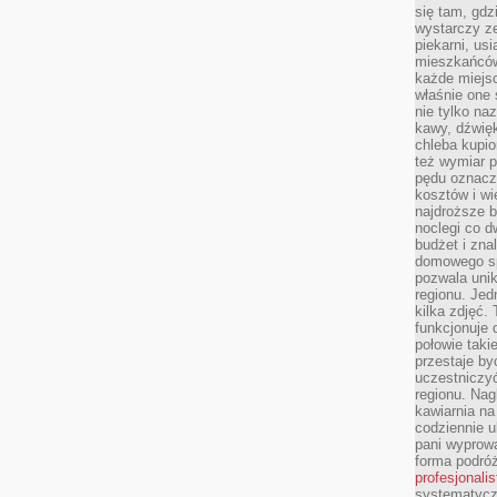
się tam, gdz
wystarczy ze
piekarni, us
mieszkańców
każde miejsc
właśnie one 
nie tylko na
kawy, dźwię
chleba kupio
też wymiar p
pędu oznacza
kosztów i wi
najdroższe b
noclegi co d
budżet i zna
domowego sp
pozwala uni
regionu. Jed
kilka zdjęć.
funkcjonuje
połowie taki
przestaje by
uczestniczy
regionu. Nag
kawiarnia na
codziennie u
pani wyprowa
forma podróż
profesjonali
systematyczn