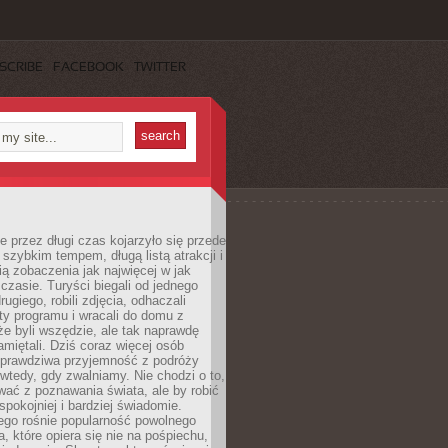
SCRIBE
FACEBOOK
TWITTER
 przez długi czas kojarzyło się przede
szybkim tempem, długą listą atrakcji i
ą zobaczenia jak najwięcej w jak
czasie. Turyści biegali od jednego
ugiego, robili zdjęcia, odhaczali
ty programu i wracali do domu z
e byli wszędzie, ale tak naprawdę
amiętali. Dziś coraz więcej osób
 prawdziwa przyjemność z podróży
wtedy, gdy zwalniamy. Nie chodzi o to,
ać z poznawania świata, ale by robić
spokojniej i bardziej świadomie.
ego rośnie popularność powolnego
, które opiera się nie na pośpiechu,