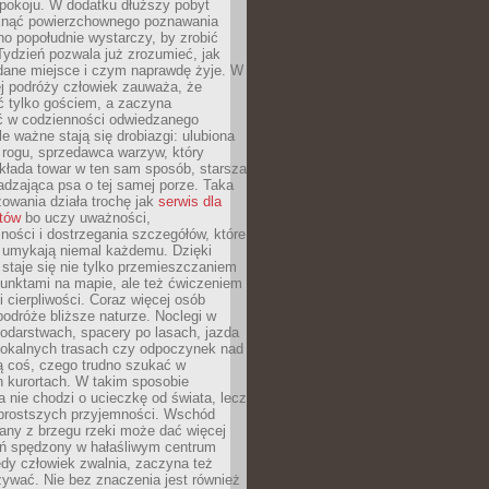
okoju. W dodatku dłuższy pobyt
knąć powierzchownego poznawania
no popołudnie wystarczy, by zrobić
 Tydzień pozwala już zrozumieć, jak
 dane miejsce i czym naprawdę żyje. W
ej podróży człowiek zauważa, że
ć tylko gościem, a zaczyna
ć w codzienności odwiedzanego
le ważne stają się drobiazgi: ulubiona
 rogu, sprzedawca warzyw, który
kłada towar w ten sam sposób, starsza
dzająca psa o tej samej porze. Taka
owania działa trochę jak
serwis dla
stów
bo uczy uważności,
ości i dostrzegania szczegółów, które
 umykają niemal każdemu. Dzięki
staje się nie tylko przemieszczaniem
unktami na mapie, ale też ćwiczeniem
i cierpliwości. Coraz więcej osób
podróże bliższe naturze. Noclegi w
odarstwach, spacery po lasach, jazda
lokalnych trasach czy odpoczynek nad
ą coś, czego trudno szukać w
h kurortach. W takim sposobie
 nie chodzi o ucieczkę od świata, lecz
 prostszych przyjemności. Wschód
any z brzegu rzeki może dać więcej
ień spędzony w hałaśliwym centrum
edy człowiek zwalnia, zaczyna też
zywać. Nie bez znaczenia jest również