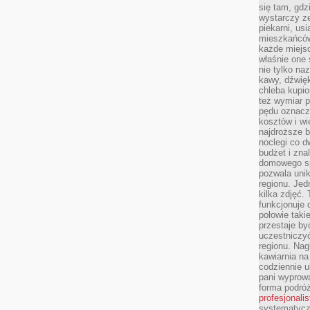
się tam, gdz
wystarczy ze
piekarni, us
mieszkańców
każde miejsc
właśnie one 
nie tylko na
kawy, dźwię
chleba kupio
też wymiar p
pędu oznacza
kosztów i wi
najdroższe b
noclegi co d
budżet i zna
domowego sp
pozwala uni
regionu. Jed
kilka zdjęć.
funkcjonuje
połowie taki
przestaje by
uczestniczy
regionu. Nag
kawiarnia na
codziennie u
pani wyprowa
forma podróż
profesjonali
systematyczn