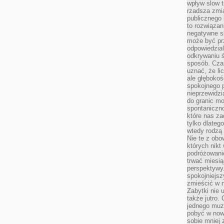
wpływ slow t
rzadsza zmia
publicznego 
to rozwiązan
negatywne s
może być pr
odpowiedzia
odkrywaniu ś
sposób. Cza
uznać, że li
ale głęboko
spokojnego p
nieprzewidzi
do granic mo
spontaniczn
które nas za
tylko dlateg
wtedy rodzą 
Nie te z obo
których nikt
podróżowani
trwać miesią
perspektywy
spokojniejszy
zmieścić w n
Zabytki nie 
także jutro
jednego muze
pobyć w now
sobie mniej