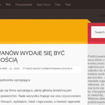
Maj
Tagi
Tagi
o
Poniedziałek
Spis Treści
SUB
ANÓW WYDAJE SIĘ BYĆ
Podróżowanie
OŚCIĄ
wszystkim z 
konieczności
najkrótszym 
PUCOWANIE
 WRZ - 11 - 2025
MOŻLIWOŚĆ KOMENTOWANIA
ZOSTAŁA
zabytku do dr
DYWANÓW
WYDAJE
kolejne punk
SIĘ
poczuciem, ż
BYĆ
 jednostka sprzątająca
niewiele zap
BANALNĄ
CZYNNOŚCIĄ
odkrywa, że
zaczyna się 
je się firma sprzątająca, jakiej główną dziedziną jest
by zrezygnow
to uważniej, 
powierzchni. Nade wszystko frapuje się ona czyszczeniem
Właśnie dlat
irmach, wykładzin, foteli i tapczanów, a również tapicerek
podróżowania