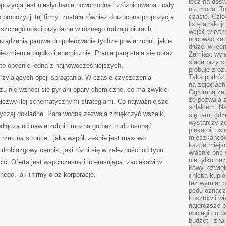
lecz na dośw
pozycja jest niesłychanie nowomodna i zróżnicowana i cały
niż moda. To
czasie. Czło
 propozycji tej firmy, została również dorzucona propozycja
listę atrakc
 w szczególności przydatne w różnego rodzaju biurach.
wejść w ryt
nocować każ
ządzenia parowe do polerowania tychże powierzchni, jakie
dłużej w jed
iezmiernie prędko i energicznie. Pranie parą staje się coraz
Zamiast wyłą
siada przy s
t to obecnie jedna z najnowocześniejszych,
próbuje zroz
Taka podróż
przyjających opcji sprzątania. W czasie czyszczenia
na zdjęciach
zu nie wznosi się pył ani opary chemiczne, co ma zwykle
Ogromną zale
że pozwala 
iezwyklej schematycznymi strategiami. Co najważniejsze
szlakiem. Na
wyczaj dokładne. Para wodna zezwala zmiękczyć wszelki
się tam, gdz
wystarczy ze
 odłącza od nawierzchni i można go bez trudu usunąć.
piekarni, us
mieszkańców
strzec na stronce
, jaka współcześnie jest masowo
każde miejsc
drobiazgowy cennik, jaki różni się w zależności od typu
właśnie one 
nie tylko na
cić. Oferta jest współczesna i interesująca, zaciekawi w
kawy, dźwię
ego, jak i firmy oraz korporacje.
chleba kupio
też wymiar p
pędu oznacza
kosztów i wi
najdroższe b
noclegi co d
budżet i zna