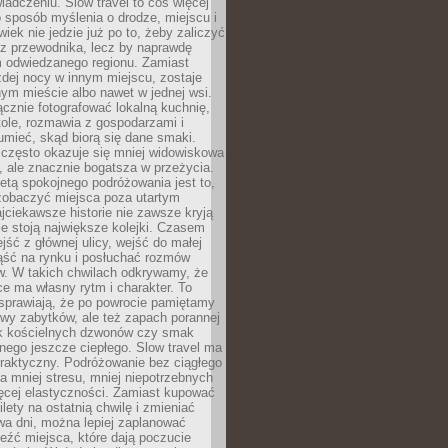
iadczeniu. Slow travel to coś więcej
 sposób myślenia o drodze, miejscu i
wiek nie jedzie już po to, żeby zaliczyć
ji z przewodnika, lecz by naprawdę
m odwiedzanego regionu. Zamiast
dej nocy w innym miejscu, zostaje
nym mieście albo nawet w jednej wsi.
cznie fotografować lokalną kuchnię,
tole, rozmawia z gospodarzami i
umieć, skąd biorą się dane smaki.
 często okazuje się mniej widowiskowa
, ale znacznie bogatsza w przeżycia.
tą spokojnego podróżowania jest to,
zobaczyć miejsca poza utartym
jciekawsze historie nie zawsze kryją
ie stoją największe kolejki. Czasem
jść z głównej ulicy, wejść do małej
iąść na rynku i posłuchać rozmów
. W takich chwilach odkrywamy, że
e ma własny rytm i charakter. To
sprawiają, że po powrocie pamiętamy
zwy zabytków, ale też zapach porannej
k kościelnych dzwonów czy smak
nego jeszcze ciepłego. Slow travel ma
raktyczny. Podróżowanie bez ciągłego
 mniej stresu, mniej niepotrzebnych
ęcej elastyczności. Zamiast kupować
ilety na ostatnią chwilę i zmieniać
wa dni, można lepiej zaplanować
leźć miejsca, które dają poczucie