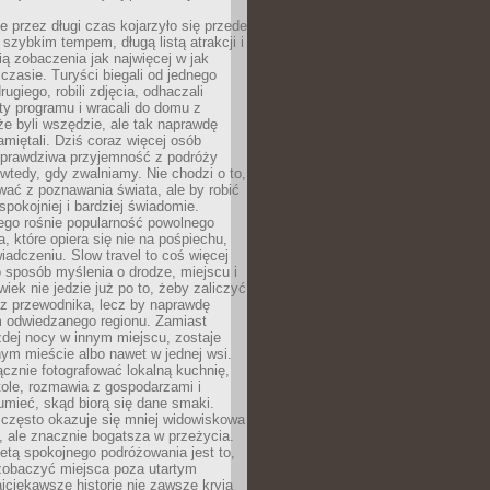
 przez długi czas kojarzyło się przede
szybkim tempem, długą listą atrakcji i
ą zobaczenia jak najwięcej w jak
czasie. Turyści biegali od jednego
ugiego, robili zdjęcia, odhaczali
ty programu i wracali do domu z
e byli wszędzie, ale tak naprawdę
amiętali. Dziś coraz więcej osób
 prawdziwa przyjemność z podróży
wtedy, gdy zwalniamy. Nie chodzi o to,
ać z poznawania świata, ale by robić
spokojniej i bardziej świadomie.
ego rośnie popularność powolnego
, które opiera się nie na pośpiechu,
iadczeniu. Slow travel to coś więcej
 sposób myślenia o drodze, miejscu i
wiek nie jedzie już po to, żeby zaliczyć
ji z przewodnika, lecz by naprawdę
m odwiedzanego regionu. Zamiast
dej nocy w innym miejscu, zostaje
nym mieście albo nawet w jednej wsi.
cznie fotografować lokalną kuchnię,
tole, rozmawia z gospodarzami i
umieć, skąd biorą się dane smaki.
 często okazuje się mniej widowiskowa
, ale znacznie bogatsza w przeżycia.
tą spokojnego podróżowania jest to,
zobaczyć miejsca poza utartym
jciekawsze historie nie zawsze kryją