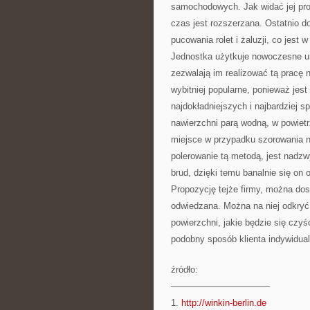
samochodowych. Jak widać jej pro
czas jest rozszerzana. Ostatnio do
pucowania rolet i żaluzji, co jest
Jednostka użytkuje nowoczesne ur
zezwalają im realizować tą pracę n
wybitniej popularne, ponieważ jes
najdokładniejszych i najbardziej s
nawierzchni parą wodną, w powietr
miejsce w przypadku szorowania n
polerowanie tą metodą, jest nadz
brud, dzięki temu banalnie się on
Propozycję tejże firmy, można do
odwiedzana. Można na niej odkryć 
powierzchni, jakie będzie się czyś
podobny sposób klienta indywidualn
źródło:
———————————
1.
http://winkin-berlin.de