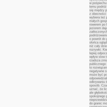
w pośpiechu
temu podróż 
się między p
z obecności 
wybiera też 
małych gosp
rowerem po 
jeziorem daj
zatłoczonyc
podróżowania
o powrót do
słońca ogląd
niż cały dz
rozrywki. Ki
lepiej odpoc
wpływ slow t
rzadsza zmia
publicznego 
to rozwiązan
negatywne s
może być pr
odpowiedzia
odkrywaniu ś
sposób. Cza
uznać, że li
ale głęboko
spokojnego p
nieprzewidzi
do granic mo
spontaniczn