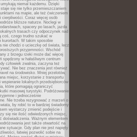
 umykają niemal każdemu. Dzięki
staje się nie tylko przemieszczaniem
unktami na mapie, ale też ćwiczeniem
i cierpliwości. Coraz więcej osób
podróże bliższe naturze. Noclegi w
odarstwach, spacery po lasach, jazda
lokalnych trasach czy odpoczynek nad
ą coś, czego trudno szukać w
h kurortach. W takim sposobie
 nie chodzi o ucieczkę od świata, lecz
 prostszych przyjemności. Wschód
any z brzegu rzeki może dać więcej
ień spędzony w hałaśliwym centrum
edy człowiek zwalnia, zaczyna też
zywać. Nie bez znaczenia jest również
ravel na środowisko. Mniej przelotów,
na miejsc, korzystanie z transportu
i wspieranie lokalnych przedsiębiorców
ia, które pomagają ograniczyć
kutki masowej turystyki. Podróżowanie
zyjemne i jednocześnie
lne. Nie trzeba rezygnować z marzeń o
wiata, by robić to w bardziej świadomy
sem wystarczy zmienić podejście i
czy się nie ilość odwiedzonych miejsc,
ść doświadczenia. Ważnym elementem
odróżowania jest także otwartość na
ane sytuacje. Gdy plan nie jest napięty
żliwości, łatwiej pozwolić sobie na
ość. Można zostać dłużej w miejscu,