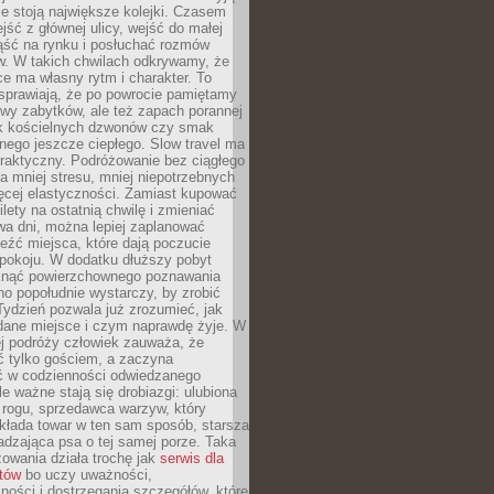
ie stoją największe kolejki. Czasem
jść z głównej ulicy, wejść do małej
iąść na rynku i posłuchać rozmów
. W takich chwilach odkrywamy, że
e ma własny rytm i charakter. To
sprawiają, że po powrocie pamiętamy
zwy zabytków, ale też zapach porannej
k kościelnych dzwonów czy smak
nego jeszcze ciepłego. Slow travel ma
raktyczny. Podróżowanie bez ciągłego
 mniej stresu, mniej niepotrzebnych
ęcej elastyczności. Zamiast kupować
ilety na ostatnią chwilę i zmieniać
wa dni, można lepiej zaplanować
leźć miejsca, które dają poczucie
okoju. W dodatku dłuższy pobyt
knąć powierzchownego poznawania
no popołudnie wystarczy, by zrobić
 Tydzień pozwala już zrozumieć, jak
 dane miejsce i czym naprawdę żyje. W
ej podróży człowiek zauważa, że
ć tylko gościem, a zaczyna
ć w codzienności odwiedzanego
le ważne stają się drobiazgi: ulubiona
 rogu, sprzedawca warzyw, który
kłada towar w ten sam sposób, starsza
dzająca psa o tej samej porze. Taka
owania działa trochę jak
serwis dla
stów
bo uczy uważności,
ości i dostrzegania szczegółów, które