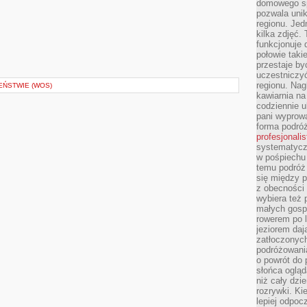
domowego sp
pozwala uni
regionu. Jed
kilka zdjęć.
funkcjonuje
połowie taki
przestaje by
uczestniczy
regionu. Nag
EŃSTWIE (WOS)
kawiarnia na
codziennie u
pani wyprowa
forma podróż
profesjonali
systematyczn
w pośpiechu
temu podróż 
się między p
z obecności 
wybiera też 
małych gosp
rowerem po 
jeziorem daj
zatłoczonyc
podróżowania
o powrót do
słońca ogląd
niż cały dz
rozrywki. Ki
lepiej odpoc