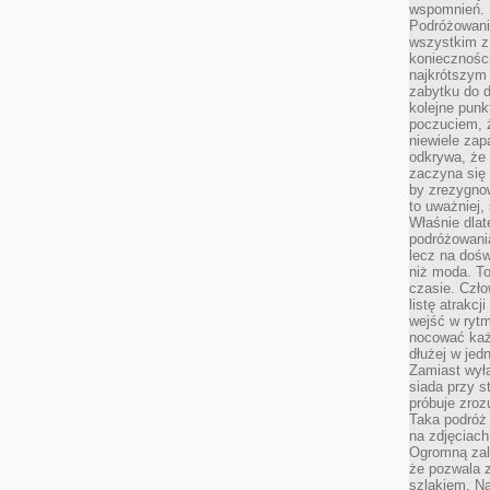
wspomnień.
Podróżowanie
wszystkim z 
konieczności
najkrótszym 
zabytku do dr
kolejne punk
poczuciem, ż
niewiele zap
odkrywa, że
zaczyna się 
by zrezygnow
to uważniej, 
Właśnie dlat
podróżowania
lecz na dośw
niż moda. To
czasie. Czło
listę atrakc
wejść w ryt
nocować każ
dłużej w jed
Zamiast wyłą
siada przy s
próbuje zroz
Taka podróż
na zdjęciach
Ogromną zale
że pozwala 
szlakiem. Na