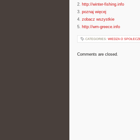
2.
http://winter-fishing.info
3.
poznaj więcej
4.
zobacz wszystkie
5.
http://wm-greece.info
CATEGORIES:
WIEDZA O SPOŁECZ
Comments are closed.