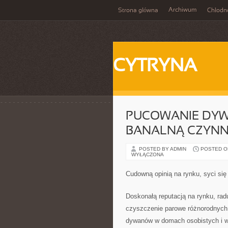
Archiwum
Strona główna
Chłodn
CYTRYNA
PUCOWANIE DYW
BANALNĄ CZYNN
POSTED BY ADMIN
POSTED ON
WYŁĄCZONA
Cudowną opinią na rynku, syci się
Doskonałą reputacją na rynku, radu
czyszczenie parowe różnorodnych 
dywanów w domach osobistych i w f