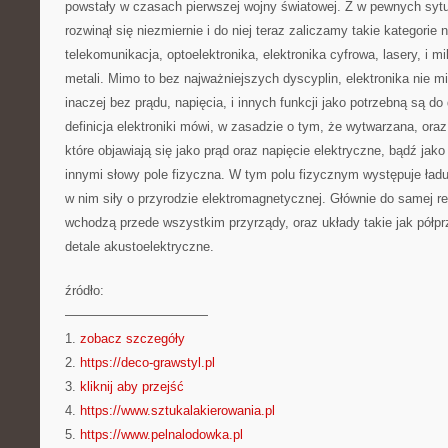
powstały w czasach pierwszej wojny światowej. Z w pewnych sytua
rozwinął się niezmiernie i do niej teraz zaliczamy takie kategorie
telekomunikacja, optoelektronika, elektronika cyfrowa, lasery, i 
metali. Mimo to bez najważniejszych dyscyplin, elektronika nie m
inaczej bez prądu, napięcia, i innych funkcji jako potrzebną są d
definicja elektroniki mówi, w zasadzie o tym, że wytwarzana, ora
które objawiają się jako prąd oraz napięcie elektryczne, bądź jak
innymi słowy pole fizyczna. W tym polu fizycznym występuje ładu
w nim siły o przyrodzie elektromagnetycznej. Głównie do samej real
wchodzą przede wszystkim przyrządy, oraz układy takie jak półpr
detale akustoelektryczne.
źródło:
———————————
1.
zobacz szczegóły
2.
https://deco-grawstyl.pl
3.
kliknij aby przejść
4.
https://www.sztukalakierowania.pl
5.
https://www.pelnalodowka.pl