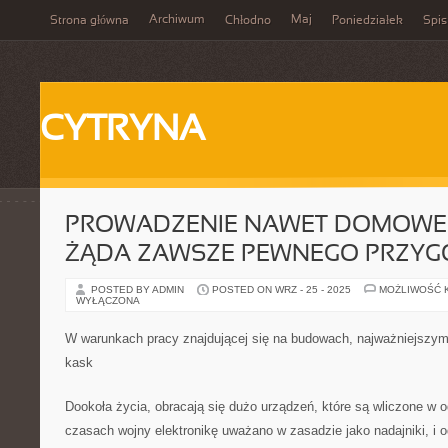
Archiwum
Maj
Strona główna
Chłodno
Poniedziałek
Spis
CYTRYNA
PROWADZENIE NAWET DOMOWE
ŻĄDA ZAWSZE PEWNEGO PRZY
POSTED BY ADMIN
POSTED ON WRZ - 25 - 2025
MOŻLIWOŚĆ 
WYŁĄCZONA
W warunkach pracy znajdującej się na budowach, najważniejszym
kask
Dookoła życia, obracają się dużo urządzeń, które są wliczone w od
czasach wojny elektronikę uważano w zasadzie jako nadajniki, i od