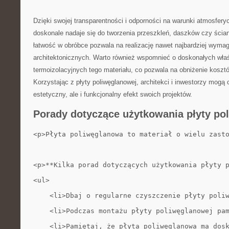
Dzięki swojej ‍transparentności i odporności ⁢na warunki atmosfer
doskonale nadaje się do tworzenia przeszkleń, daszków‌ czy ścian
łatwość w obróbce pozwala na⁣ realizację ​nawet najbardziej⁣ wyma
architektonicznych. Warto również wspomnieć⁣ o doskonałych wła
‌termoizolacyjnych tego materiału, co⁣ pozwala na⁣ obniżenie koszt
Korzystając z płyty​ poliwęglanowej, architekci‍ i ‌inwestorzy ‌mogą⁢ o
estetyczny, ale i funkcjonalny efekt swoich projektów.
Porady ‍dotyczące użytkowania płyty ​p
<p>Płyta poliwęglanowa to materiał o wielu zast
<p>**Kilka porad dotyczących użytkowania płyty 
<ul>
    <li>Dbaj o regularne czyszczenie płyty poli
    <li>Podczas montażu płyty poliwęglanowej pa
    <li>Pamiętaj, że płyta poliwęglanowa ma dos