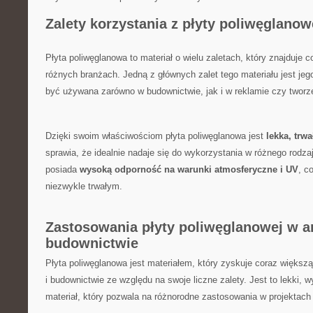
Zalety korzystania z płyty poliwęglanow
Płyta poliwęglanowa to materiał ⁣o wielu zaletach, który znajduje c
różnych‌ branżach. Jedną⁣ z głównych zalet tego ⁣materiału jest je
być używana zarówno⁤ w budownictwie,⁣ jak i w ⁤reklamie czy ‍tworz
Dzięki ‍swoim ‍właściwościom płyta poliwęglanowa jest
lekka, trwa
sprawia, ​że ‌idealnie nadaje ​się do ‌wykorzystania w ⁣różnego rod
posiada
wysoką odporność na warunki atmosferyczne i⁣ UV
, c
niezwykle trwałym.
Zastosowania ⁣płyty poliwęglanowej w arc
⁣budownictwie
Płyta poliwęglanowa jest materiałem, który​ zyskuje coraz​ większą
i ‍budownictwie ze względu na swoje liczne zalety. Jest ‍to lekki, ⁤
materiał, ​który pozwala na różnorodne zastosowania ​w projektac