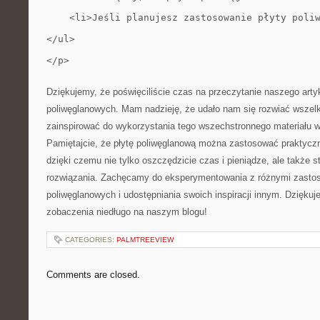
    <li>Jeśli planujesz zastosowanie płyty poli
</ul>
</p>
Dziękujemy, że poświęciliście czas ​na przeczytanie⁢ naszego artyk
poliwęglanowych. Mam ⁤nadzieję, że udało nam się⁢ rozwiać wszelki
⁣zainspirować ⁢do ⁢wykorzystania‍ tego⁣ wszechstronnego materiału 
Pamiętajcie, że płytę⁢ poliwęglanową można zastosować praktyczni
dzięki czemu⁣ nie tylko ​oszczędzicie czas i pieniądze, ale także⁣ 
rozwiązania. Zachęcamy do‍ eksperymentowania z różnymi zastos
poliwęglanowych i udostępniania swoich​ inspiracji ‍innym.⁣ Dziękuj
zobaczenia niedługo ‍na naszym blogu!
CATEGORIES:
PALMTREEVIEW
Comments are closed.