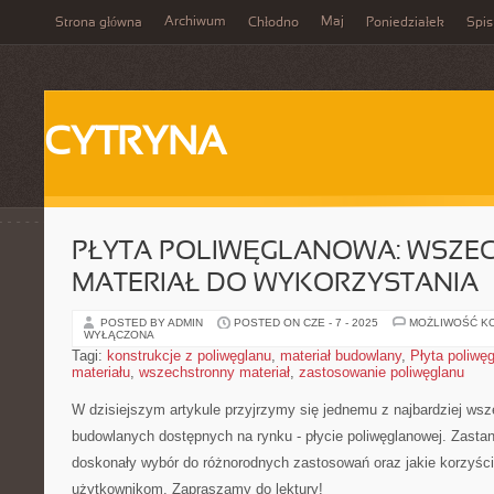
Archiwum
Maj
Strona główna
Chłodno
Poniedziałek
Spis
CYTRYNA
PŁYTA POLIWĘGLANOWA: WSZE
MATERIAŁ DO WYKORZYSTANIA
POSTED BY ADMIN
POSTED ON CZE - 7 - 2025
MOŻLIWOŚĆ K
WYŁĄCZONA
Tagi:
konstrukcje z poliwęglanu
,
materiał budowlany
,
Płyta poliwę
materiału
,
wszechstronny materiał
,
zastosowanie poliwęglanu
W dzisiejszym ‍artykule ⁢przyjrzymy się ​jednemu z najbardziej‍ w
budowlanych dostępnych na‍ rynku ​- płycie ‍poliwęglanowej. ‌Zastan
doskonały wybór do różnorodnych zastosowań oraz jakie korzyści
użytkownikom.‍ Zapraszamy ​do lektury!