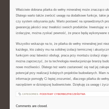
Właściwie dobrana pilarka do wełny mineralnej może znacząco ułat
‌Dlatego warto także zwrócić uwagę na dodatkowe funkcje, takie​ ja
czy system odsysania‌ pyłu. Warto postawić na sprawdzonych pro
gwarancję ​jakości oraz trwałości⁢ swoich ‌produktów. Inwestując​ 
izolacyjne, można zyskać pewność, że⁤ prace będą wykonywane spr
Wszystko‍ wskazuje na to, że pilarka ‍do wełny ‌mineralnej jest​ n
każdego, ⁤kto zależy⁢ mu na solidnej ‍izolacji termicznej ​i ‌akustycz
funkcjom oraz ‍łatwości obsługi, praca przy montażu izolacji‍ staje
⁢można zaprzeczyć, że ta technologia ⁤rewolucjonizuje‌ branżę ⁣budo
nowe możliwości. Dlatego ⁢też warto ​zastanowić się nad jej zakupem
potencjał przy realizacji kolejnych projektów ​budowlanych. Mam n
informacje pomogły Ci‍ lepiej zrozumieć, dlaczego pilarka ‌do ⁣wełn
narzędziem w dzisiejszej ⁢budownictwie.‌ Dziękuję za uwagę ​i życz
CATEGORIES:
PODSTAWY CYBERBEZPIECZEŃSTWA
Comments are closed.