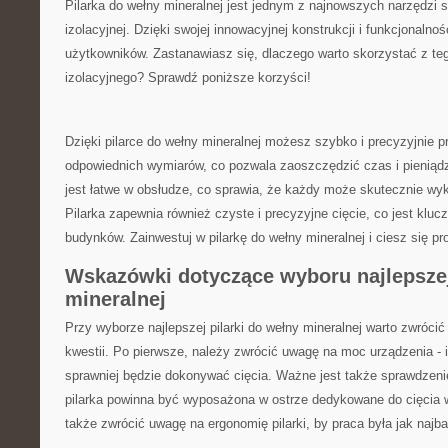
Pilarka do ⁤wełny mineralnej jest jednym z ⁢najnowszych narzędzi
izolacyjnej. Dzięki swojej‍ innowacyjnej⁤ konstrukcji i funkcjonalnośc
użytkowników. Zastanawiasz się, ‌dlaczego‌ warto skorzystać z‌ 
izolacyjnego? Sprawdź ⁤poniższe korzyści!
Dzięki ‌pilarce ‌do wełny mineralnej⁢ możesz szybko i precyzyjnie pr
odpowiednich⁤ wymiarów, co pozwala zaoszczędzić czas i⁣ pieniądz
jest łatwe w obsłudze, co sprawia,⁢ że każdy może‍ skutecznie wyk
Pilarka zapewnia również‌ czyste⁣ i ‌precyzyjne ‌cięcie, co jest kluc
budynków. Zainwestuj‌ w pilarkę do⁣ wełny⁤ mineralnej i ciesz ​się ​p
Wskazówki dotyczące wyboru najlepszej 
mineralnej
Przy wyborze najlepszej pilarki do‍ wełny mineralnej warto zwrócić
kwestii. Po ‌pierwsze, należy zwrócić⁤ uwagę​ na moc urządzenia 
sprawniej będzie dokonywać ⁤cięcia. ⁢Ważne‌ jest także sprawdzenie
pilarka powinna być⁤ wyposażona w ostrze ‌dedykowane do cięcia w
także zwrócić uwagę na ergonomię pilarki, by praca była jak⁣ najb