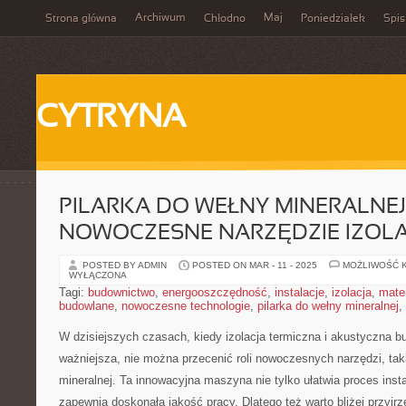
Archiwum
Maj
Strona główna
Chłodno
Poniedziałek
Spis
CYTRYNA
PILARKA DO WEŁNY MINERALNEJ
NOWOCZESNE NARZĘDZIE IZOL
POSTED BY ADMIN
POSTED ON MAR - 11 - 2025
MOŻLIWOŚĆ 
WYŁĄCZONA
Tagi:
budownictwo
,
energooszczędność
,
instalacje
,
izolacja
,
mater
budowlane
,
nowoczesne technologie
,
pilarka do wełny mineralnej
,
W dzisiejszych czasach, kiedy izolacja termiczna i akustyczna b
ważniejsza, nie można‍ przecenić​ roli​ nowoczesnych narzędzi, ⁣taki
mineralnej. Ta innowacyjna ⁣maszyna nie tylko ułatwia proces instal
zapewnia doskonałą ⁢jakość pracy. Dlatego‌ też warto ⁤bliżej przyj