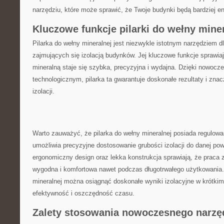
narzędziu, które może sprawić,‍ że‍ Twoje budynki będą bardziej e
Kluczowe funkcje pilarki do wełny mine
Pilarka do wełny mineralnej ‌jest niezwykle⁣ istotnym narzędziem d
zajmujących się izolacją budynków. Jej ⁤kluczowe funkcje⁣ sprawiaj
‌mineralną staje ‌się szybka, precyzyjna i wydajna. Dzięki nowo
technologicznym,⁣ pilarka⁣ ta gwarantuje doskonałe‍ rezultaty‍ i z
izolacji.
Warto zauważyć, że⁣ pilarka do wełny ⁤mineralnej posiada regulowan
umożliwia ‍precyzyjne⁤ dostosowanie ‍grubości​ izolacji do danej po
ergonomiczny design oraz⁤ lekka konstrukcja ‌sprawiają, że praca 
wygodna ‍i ‍komfortowa ⁢nawet podczas długotrwałego użytkowania. 
mineralnej‌ można osiągnąć doskonałe​ wyniki izolacyjne w krótkim
⁢efektywność i oszczędność czasu.
Zalety ⁣stosowania nowoczesnego narzęd