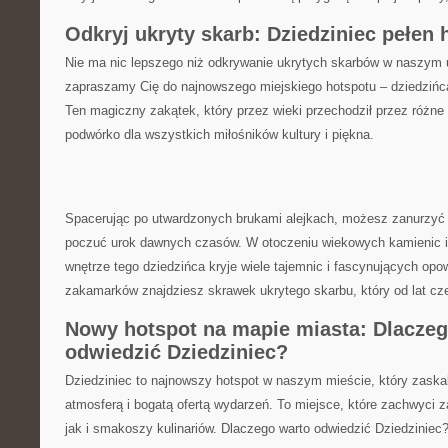
Odkryj ukryty‌ skarb: Dziedziniec pełen his
Nie ma nic lepszego ⁣niż odkrywanie ukrytych skarbów w‌ naszym 
⁣zapraszamy Cię do najnowszego miejskiego hotspotu⁢ – dziedzińca⁢ p
Ten magiczny zakątek, który ⁣przez wieki przechodził przez różne 
podwórko ⁣dla wszystkich⁣ miłośników⁤ kultury i piękna.
Spacerując po⁣ utwardzonych brukami alejkach, możesz zanurzyć si
poczuć urok dawnych ‍czasów. W otoczeniu ​wiekowych kamienic 
⁣wnętrze tego dziedzińca⁣ kryje​ wiele tajemnic i fascynujących opo
zakamarków znajdziesz ⁤skrawek ukrytego ⁤skarbu, ‌który od ⁤lat c
Nowy hotspot​ na mapie miasta: Dlaczeg
odwiedzić Dziedziniec?
Dziedziniec to najnowszy hotspot w⁤ naszym⁣ mieście, który⁤ zask
atmosferą i bogatą ofertą⁣ wydarzeń. To⁢ miejsce, które zachwyci 
jak i smakoszy⁢ kulinariów. Dlaczego warto ‍odwiedzić Dziedziniec