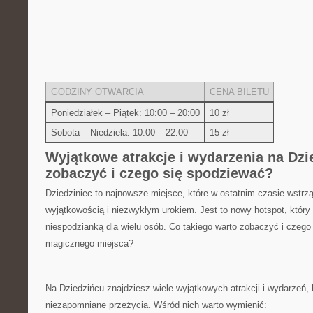
GODZINY OTWARCIA
CENA⁤ BILETU
Poniedziałek – Piątek: 10:00 – 20:00
10 zł
Sobota – Niedziela: 10:00 – ‍22:00
15 zł
Wyjątkowe⁤ atrakcje i wydarzenia na Dzi
zobaczyć ‌i czego się spodziewać?
Dziedziniec to najnowsze miejsce, które w ostatnim​ czasie wstrz
wyjątkowością‍ i niezwykłym⁣ urokiem. Jest‍ to⁤ nowy hotspot, ‌któ
niespodzianką dla‍ wielu osób. Co takiego‍ warto zobaczyć i czego
magicznego miejsca?
Na Dziedzińcu znajdziesz⁤ wiele​ wyjątkowych‍ atrakcji ⁣i wydarzeń, 
⁣niezapomniane⁣ przeżycia. Wśród‍ nich warto wymienić: