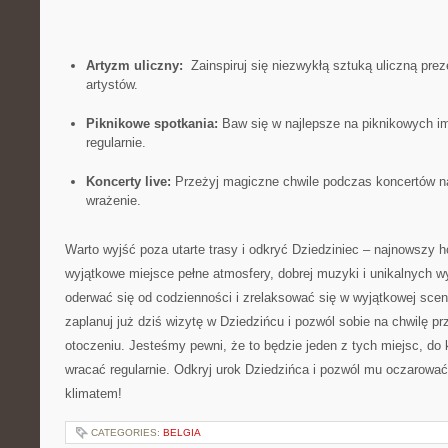
Artyzm uliczny:
⁢ Zainspiruj⁣ się ⁤niezwykłą sztuką uliczną pre
artystów.
Piknikowe⁤ spotkania:
Baw się w najlepsze na ⁣piknikowych im
regularnie.
Koncerty​ live:
Przeżyj magiczne chwile⁤ podczas koncertów na 
wrażenie.
Warto wyjść ⁢poza utarte trasy i odkryć‍ Dziedziniec – najnowszy 
wyjątkowe miejsce ⁢pełne atmosfery, dobrej muzyki⁣ i unikalnych wy
oderwać się od ⁣codzienności⁢ i zrelaksować się w wyjątkowej‌ scener
zaplanuj⁤ już dziś wizytę w⁤ Dziedzińcu i pozwól ‍sobie na chwilę 
otoczeniu. Jesteśmy pewni, że ⁢to będzie jeden z ‍tych ‌miejsc,⁢ do 
wracać regularnie. ⁣Odkryj urok Dziedzińca i pozwól ⁤mu⁣ oczarowa
klimatem!
CATEGORIES:
BELGIA