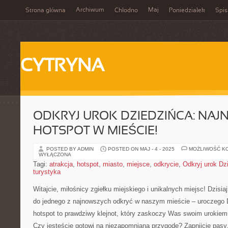
Archiwum
Maj
Strona główna
Chłodno
Poniedziałek
Spis
CYTRYNA
ODKRYJ UROK DZIEDZIŃCA: NA
HOTSPOT W MIEŚCIE!
POSTED BY ADMIN
POSTED ON MAJ - 4 - 2025
MOŻLIWOŚĆ K
WYŁĄCZONA
Tagi:
atrakcja
,
hotspot
,
miasto
,
miejsce
,
odkrycie
,
Odkryj urok Dz
turystyka
Witajcie, miłośnicy zgiełku miejskiego i unikalnych miejsc! Dzis
do jednego z najnowszych odkryć w ‍naszym mieście‌ – ‍uroczego​ 
hotspot to prawdziwy klejnot, który zaskoczy Was swoim urokiem 
Czy jesteście⁣ gotowi‍ na niezapomnianą przygodę? Zapnijcie⁢ pas