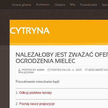
Archiwum
Maj
Strona główna
Chłodno
Poniedziałek
Spis
CYTRYNA
NALEŻAŁOBY JEST ZWAŻAĆ OFE
OGRODZENIA MIELEC
POSTED BY ADMIN
POSTED ON LIS - 4 - 2025
MOŻLIWOŚĆ K
WYŁĄCZONA
Poszukiwanie mieszkania bądź
1.
Odkryj podobne tematy
2.
Poznaj nasze propozycje