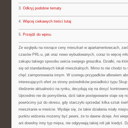
3.
Odkryj podobne tematy
4.
Więcej ciekawych treści tutaj
5.
Przejdź do wpisu
Ze względu na rosnące ceny mieszkań w apartamentowcach, zar
czasów PRL-u, jak oraz nowo wybudowanych, coraz to więcej mło
zakupu takiego sposobu uwicia swojego gniazdka. Działki, na któr
się od standardowych lokali mieszkalnych. Mimo to nie chodzi tu 
chęć zaimponowania innym. W szeregu przypadków albowiem abso
interesujących ofert ze strony pośredników posiadłości typu Skup
śledzenie aktualności na rynku, decydują się na dosyć kontrowers
Uprzednio nie do pomyślenia, dziś takie postępowanie staje się no
powrócimy już do okresu, gdy starczyło sprzedać kilka sztuk świ
mieszkanie w mieście. Wydaje się, że takie działania miały miejs
punktu widzenia możemy być pewni, że to dawne dzieje. Ani wiepr
ani dowolny inny typ mięsa, nie odgrywają takiej roli jak kiedyś. 