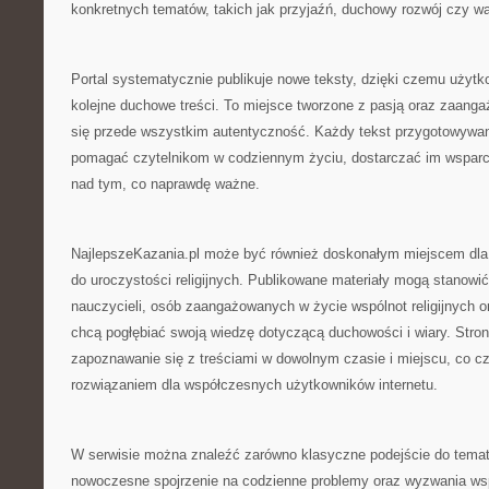
konkretnych tematów, takich jak przyjaźń, duchowy rozwój czy wa
Portal systematycznie publikuje nowe teksty, dzięki czemu użyt
kolejne duchowe treści. To miejsce tworzone z pasją oraz zaang
się przede wszystkim autentyczność. Każdy tekst przygotowywan
pomagać czytelnikom w codziennym życiu, dostarczać im wsparci
nad tym, co naprawdę ważne.
NajlepszeKazania.pl może być również doskonałym miejscem dla
do uroczystości religijnych. Publikowane materiały mogą stanowi
nauczycieli, osób zaangażowanych w życie wspólnot religijnych o
chcą pogłębiać swoją wiedzę dotyczącą duchowości i wiary. Stro
zapoznawanie się z treściami w dowolnym czasie i miejscu, co c
rozwiązaniem dla współczesnych użytkowników internetu.
W serwisie można znaleźć zarówno klasyczne podejście do tematów 
nowoczesne spojrzenie na codzienne problemy oraz wyzwania ws