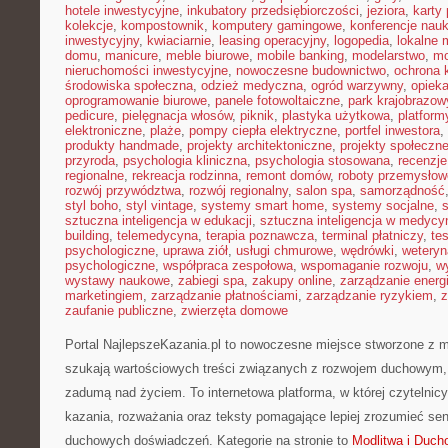
hotele inwestycyjne
,
inkubatory przedsiębiorczości
,
jeziora
,
karty 
kolekcje
,
kompostownik
,
komputery gamingowe
,
konferencje nau
inwestycyjny
,
kwiaciarnie
,
leasing operacyjny
,
logopedia
,
lokalne 
domu
,
manicure
,
meble biurowe
,
mobile banking
,
modelarstwo
,
mo
nieruchomości inwestycyjne
,
nowoczesne budownictwo
,
ochrona
środowiska społeczna
,
odzież medyczna
,
ogród warzywny
,
opiek
oprogramowanie biurowe
,
panele fotowoltaiczne
,
park krajobrazow
pedicure
,
pielęgnacja włosów
,
piknik
,
plastyka użytkowa
,
platfor
elektroniczne
,
plaże
,
pompy ciepła elektryczne
,
portfel inwestora
,
produkty handmade
,
projekty architektoniczne
,
projekty społeczn
przyroda
,
psychologia kliniczna
,
psychologia stosowana
,
recenzje
regionalne
,
rekreacja rodzinna
,
remont domów
,
roboty przemysłow
rozwój przywództwa
,
rozwój regionalny
,
salon spa
,
samorządność
styl boho
,
styl vintage
,
systemy smart home
,
systemy socjalne
,
sztuczna inteligencja w edukacji
,
sztuczna inteligencja w medycy
building
,
telemedycyna
,
terapia poznawcza
,
terminal płatniczy
,
te
psychologiczne
,
uprawa ziół
,
usługi chmurowe
,
wędrówki
,
weteryn
psychologiczne
,
współpraca zespołowa
,
wspomaganie rozwoju
,
w
wystawy naukowe
,
zabiegi spa
,
zakupy online
,
zarządzanie energ
marketingiem
,
zarządzanie płatnościami
,
zarządzanie ryzykiem
,
z
zaufanie publiczne
,
zwierzęta domowe
Portal NajlepszeKazania.pl to nowoczesne miejsce stworzone z m
szukają wartościowych treści związanych z rozwojem duchowym
zadumą nad życiem. To internetowa platforma, w której czytelni
kazania, rozważania oraz teksty pomagające lepiej zrozumieć se
duchowych doświadczeń. Kategorie na stronie to
Modlitwa i Duc