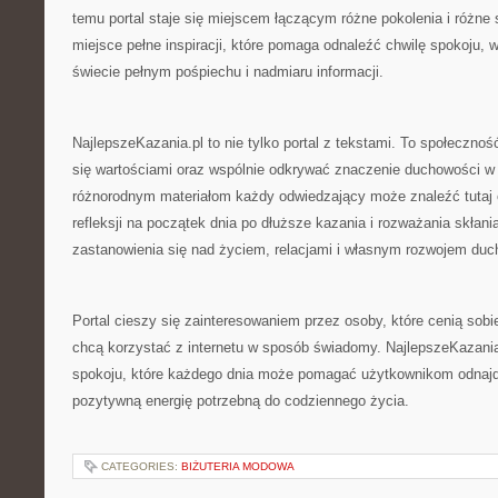
temu portal staje się miejscem łączącym różne pokolenia i różne
miejsce pełne inspiracji, które pomaga odnaleźć chwilę spokoju, w
świecie pełnym pośpiechu i nadmiaru informacji.
NajlepszeKazania.pl to nie tylko portal z tekstami. To społeczność
się wartościami oraz wspólnie odkrywać znaczenie duchowości w
różnorodnym materiałom każdy odwiedzający może znaleźć tutaj co
refleksji na początek dnia po dłuższe kazania i rozważania skłan
zastanowienia się nad życiem, relacjami i własnym rozwojem du
Portal cieszy się zainteresowaniem przez osoby, które cenią sobi
chcą korzystać z internetu w sposób świadomy. NajlepszeKazania
spokoju, które każdego dnia może pomagać użytkownikom odnajd
pozytywną energię potrzebną do codziennego życia.
CATEGORIES:
BIŻUTERIA MODOWA