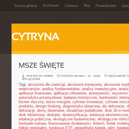
Archiwum
Maj
Strona główna
Chłodno
Poniedziałek
Spis
CYTRYNA
MSZE ŚWIĘTE
POSTED BY ADMIN
POSTED ON MAJ - 10 - 2026
MOŻLIWOŚĆ 
WYŁĄCZONA
Tagi:
akcesoria dla zwierząt
,
akcesoria kreatywne
,
akcesoria med
wnętrzarskie
,
analizy fundamentalne
,
analizy inwestycyjne
,
analiz
aplikacje finansowe
,
aplikacje zdrowotne
,
asertywność
,
asystenci
automatyka przemysłowa
,
badania historyczne
,
bankowość intern
biznes etyczny
,
burza mózgów
,
cyfrowe innowacje
,
cyfrowe oszc
produktu
,
design thinking
,
diagnostyka obrazowa
,
diy dekoracje
,
d
dekoracje
,
domy drewniane
,
doradztwo podatkowe
,
druk 3d w me
druk reklamowy
,
drukarki
,
dywersyfikacja
,
edukacja ekonomiczna
edukacja publiczna
,
ekologiczne budownictwo
,
ekologiczne rolnic
festiwale ludowe
,
finansowanie działalności
,
fintech
,
fintek mobiln
folklor regionalny
,
fundusze ETF
,
geopolityka świata
,
góry
,
hardwa