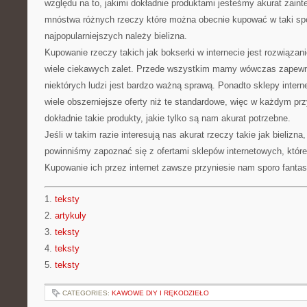
względu na to, jakimi dokładnie produktami jesteśmy akurat zain
mnóstwa różnych rzeczy które można obecnie kupować w taki sp
najpopularniejszych należy bielizna.
Kupowanie rzeczy takich jak bokserki w internecie jest rozwiąza
wiele ciekawych zalet. Przede wszystkim mamy wówczas zapewni
niektórych ludzi jest bardzo ważną sprawą. Ponadto sklepy inter
wiele obszerniejsze oferty niż te standardowe, więc w każdym p
dokładnie takie produkty, jakie tylko są nam akurat potrzebne.
Jeśli w takim razie interesują nas akurat rzeczy takie jak bielizn
powinniśmy zapoznać się z ofertami sklepów internetowych, które
Kupowanie ich przez internet zawsze przyniesie nam sporo fanta
1.
teksty
2.
artykuly
3.
teksty
4.
teksty
5.
teksty
CATEGORIES:
KAWOWE DIY I RĘKODZIEŁO