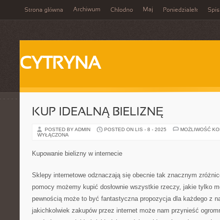
Archiwum
Maj
Strona główna
Chłodno
Poniedziałek
Spis
CYTRYNA
KUP IDEALNĄ BIELIZNĘ
POSTED BY ADMIN
POSTED ON LIS - 8 - 2025
MOŻLIWOŚĆ K
WYŁĄCZONA
Kupowanie bielizny w internecie
Sklepy internetowe odznaczają się obecnie tak znacznym zróżnic
pomocy możemy kupić dosłownie wszystkie rzeczy, jakie tylko m
pewnością może to być fantastyczna propozycja dla każdego z na
jakichkolwiek zakupów przez internet może nam przynieść ogro