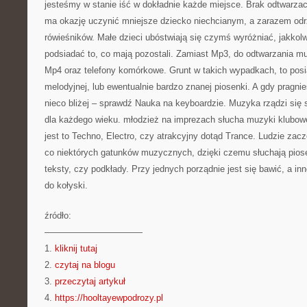
jesteśmy w stanie iść w dokładnie każde miejsce. Brak odtwarza
ma okazję uczynić mniejsze dziecko niechcianym, a zarazem od
rówieśników. Małe dzieci ubóstwiają się czymś wyróżniać, jakko
podsiadać to, co mają pozostali. Zamiast Mp3, do odtwarzania mu
Mp4 oraz telefony komórkowe. Grunt w takich wypadkach, to posia
melodyjnej, lub ewentualnie bardzo znanej piosenki. A gdy pragn
nieco bliżej – sprawdź Nauka na keyboardzie. Muzyka rządzi się 
dla każdego wieku. młodzież na imprezach słucha muzyki klubowe
jest to Techno, Electro, czy atrakcyjny dotąd Trance. Ludzie zac
co niektórych gatunków muzycznych, dzięki czemu słuchają pios
teksty, czy podkłady. Przy jednych porządnie jest się bawić, a in
do kołyski.
źródło:
———————————
1.
kliknij tutaj
2.
czytaj na blogu
3.
przeczytaj artykuł
4.
https://hooltayewpodrozy.pl