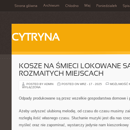
Archiwum
Maj
Strona główna
Chłodno
Poniedziałek
Spis
CYTRYNA
KOSZE NA ŚMIECI LOKOWANE S
ROZMAITYCH MIEJSCACH
POSTED BY ADMIN
POSTED ON WRZ - 17 - 2025
MOŻLIWOŚĆ 
WYŁĄCZONA
Odpady produkowane są przez wszelkie gospodarstwa domowe i p
Ażeby usłyszeć ulubioną melodię, od czasu do czasu musimy za
rozległą ilość własnego czasu. Słuchanie muzyki jest dla nas rzec
myśleć oraz nie zapominać, wystarczy jedynie nam kieszonkowy 