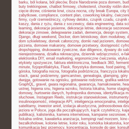
barku
,
ból kolana
,
ból pleców
,
Boże Narodzenie poza domem
,
bud
buty trekkingowe
,
chatbot firmowy
,
cholesterol
,
choroby roślin do
cięcie drzew
,
ciśnienie krwi
,
cisza nocna
,
city break Europa
,
city 
zabytkowe
,
compliance
,
content plan
,
coworking lokalny
,
ćwiczeni
firmy
,
cydr rzemieślniczy
,
cyfrowy detoks
,
czujnik czadu
,
czujnik
kaszy
,
dania z ryżu
,
dania z soczewicy
,
data engineering
,
data sc
learning
,
dekoracje jesienne
,
dekoracje letnie
,
dekoracje sezonow
dekoracje zimowe
,
delegowanie zadań
,
demencja
,
design system
Django
,
długi weekend
,
Docker
,
dom letniskowy
,
dom modułowy
,
dom szkieletowy
,
domek całoroczny
,
domki nad jeziorem
,
domowa 
pizzeria
,
domowe makarony
,
domowe przetwory
,
dostępność cyfr
dropshipping
,
drukowanie żywiczne
,
due diligence
,
dywany do sal
nierejestrowana
,
działka rekreacyjna
,
dziennik wdzięczności
,
e-fa
elektronika DIY
,
email marketing
,
ergonomiczne ćwiczenia
,
etyka 
etykiety spożywcze
,
faktura elektroniczna
,
feedback 360
,
fermen
minute
,
fizjoprofilaktyka
,
Flask
,
florystyka domowa
,
food pairing
,
górska
,
fotografia nocna
,
fotografia podróżnicza
,
franczyza lokaln
stack
,
garaż podziemny
,
garncarstwo
,
genealogia
,
glamping
,
góry
dwojga
,
gotowanie na ognisku
,
gotowanie rodzinne
,
grafika wekto
GraphQL
,
gravel
,
gwara regionalna
,
gwarancja
,
hamakowanie
,
hea
ustnej
,
higiena snu
,
higiena wzroku
,
historia lokalna
,
home stagin
domowy
,
hurtownie danych
,
hydroponika domowa
,
identyfikacja m
słuchowe
,
Instagram Reels
,
instrukcje stanowiskowe
,
instrumenty
insulinooporność
,
integracje API
,
inteligencja emocjonalna
,
inteli
satelitarny
,
inwestor anioł
,
izolacja akustyczna
,
jednoosobowa dzi
jeziora w Polsce
,
joga dla początkujących
,
kącik czytelniczy
,
kaj
publikacji
,
kalistenika
,
kamera internetowa
,
kampanie sezonowe
,
fiskalna online
,
kawalerka aranżacja
,
kempingi nad morzem
,
kino
bezalkoholowe
,
kolonie letnie
,
kolor roku
,
komórka lokatorska
,
ko
komunikacja bez przemocy
,
koncentracja
,
konsole do gier
,
konsul