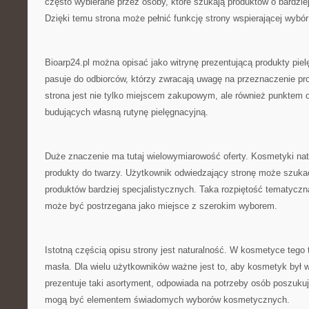
często wybierane przez osoby, które szukają produktów o bardzie
Dzięki temu strona może pełnić funkcję strony wspierającej wybór
Bioarp24.pl można opisać jako witrynę prezentującą produkty piel
pasuje do odbiorców, którzy zwracają uwagę na przeznaczenie pr
strona jest nie tylko miejscem zakupowym, ale również punktem o
budujących własną rutynę pielęgnacyjną.
Duże znaczenie ma tutaj wielowymiarowość oferty. Kosmetyki n
produkty do twarzy. Użytkownik odwiedzający stronę może szuka
produktów bardziej specjalistycznych. Taka rozpiętość tematyczna
może być postrzegana jako miejsce z szerokim wyborem.
Istotną częścią opisu strony jest naturalność. W kosmetyce tego 
masła. Dla wielu użytkowników ważne jest to, aby kosmetyk był w
prezentuje taki asortyment, odpowiada na potrzeby osób poszuku
mogą być elementem świadomych wyborów kosmetycznych.