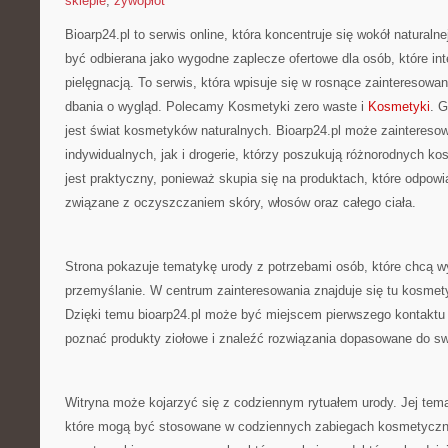
sklepie
,
żywopłot
Bioarp24.pl to serwis online, która koncentruje się wokół naturaln
być odbierana jako wygodne zaplecze ofertowe dla osób, które in
pielęgnacją. To serwis, która wpisuje się w rosnące zainteresowa
dbania o wygląd. Polecamy Kosmetyki zero waste i
Kosmetyki
. 
jest świat kosmetyków naturalnych. Bioarp24.pl może zaintereso
indywidualnych, jak i drogerie, którzy poszukują różnorodnych k
jest praktyczny, ponieważ skupia się na produktach, które odpow
związane z oczyszczaniem skóry, włosów oraz całego ciała.
Strona pokazuje tematykę urody z potrzebami osób, które chcą wy
przemyślanie. W centrum zainteresowania znajduje się tu kosmet
Dzięki temu bioarp24.pl może być miejscem pierwszego kontaktu d
poznać produkty ziołowe i znaleźć rozwiązania dopasowane do sw
Witryna może kojarzyć się z codziennym rytuałem urody. Jej tem
które mogą być stosowane w codziennych zabiegach kosmetyczn