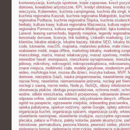
konteneryzacja
,
kontuzje sportowe
,
kopie zapasowe
,
koszt pozysk
domowa
,
kowalstwo artystyczne
,
KPI
,
kredyt obrotowy
,
kronika r
wieczysta
,
Kubernetes
,
kuchnia campingowa
,
kuchnia dla singli
,
kuchnia regionalna Kaszub
,
kuchnia regionalna Małopolski
,
kuchni
regionalna Podlasia
,
kuchnia regionalna Śląska
,
kuchnia studenc
herbaty
,
kultura kawy
,
kultura regionalna Mazowsza
,
kultura regio
regionalna Pomorza
,
kultura regionalna Wielkopolski
,
łąka kwietna
Laravel
,
leasing samochodu
,
legendy miejskie
,
legendy regionalne
lemoniady domowe
,
licencje
,
link building
,
LinkedIn marketing
,
Li
klientów
,
lokalne atrakcje
,
lokalne bazary
,
lokalne SEO
,
lokalny b
code
,
lutowanie
,
macOS
,
majówka
,
malarstwo polskie
,
małe mies
malowanie mebli
,
mapa offline
,
marketing lokalny
,
marketing szep
marszobiegi
,
marża
,
masaż relaksacyjny
,
masaż sportowy
,
meble 
menedżer haseł
,
menopauza
,
mieszkanie wynajmowane
,
mieszka
jelitowy
,
mikrofony
,
mikroogród
,
mikroprzedsiębiorca
,
mikroserwis
znane miejsca
,
mobilność ciała
,
modele językowe
,
modernizm pol
wideo
,
morfologia krwi
,
muzea dla dzieci
,
muzyka ludowa
,
MVP
,
domowe
,
narzędzia SaaS
,
nauka programowania
,
nawodnienie or
nazwa firmy
,
newsletter
,
niemarnowanie jedzenia
,
noclegi pet frien
noclegi z sauną
,
nocne niebo
,
Node.js
,
NoSQL
,
obozy młodzieżo
obserwacja ptaków
,
obsługa posprzedażowa
,
ochrona marki
,
ochr
wodne
,
odbiór mieszkania
,
oddech przeponowy
,
odnawianie drewn
odprawa online
,
odzież outdoorowa
,
odzyskiwanie danych
,
offboar
ogród na parapecie
,
ogrzewanie miejskie
,
onboarding pracownika
,
opieka paliatywna
,
opiekun rodzinny
,
opinie Google
,
opłaty admini
organizacja kuchni
,
organizacja spiżarni
,
organizacja szafy
,
orkies
oświetlenie nastrojowe
,
oświetlenie studyjne
,
oszczędne ogrzewan
plecaka
,
pałace w Polsce
,
palety kolorów
,
panele akustyczne
,
par
lotniskowe
,
permakultura
,
persona klienta
,
pewność siebie
,
phishi
pielęgnacja bonsai
,
pielęgnacja storczyków
,
pielęgnacja sukulent