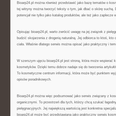
Bioarp24.pl można również przedstawić jako bazę tematów o kos
tej witryny można tworzyć teksty o tym, jak dbać o skórę suchą.
potencjał nie tylko jako katalog produktów, ale też jako zaplecze 
Opisując bioarp24.pl, warto zwrócić uwagę na jej związek z pielęg
budzić skojarzenia z drogerią naturalną. Jej odbiorca to ktoś, kto
ciała. Właśnie dlatego serwis można opisać jako praktyczny i te
W szerszym ujęciu bioarp24.pl jest stroną, która może wspierać 
kosmetyków. Dzięki temu dobrze nadaje się do tworzenia artykułó
To kosmetyczne centrum informacji, która może być punktem wyjś
opisów poradnikowych.
Bioarp24.pl można więc podsumować jako serwis związany z kos
organicznymi. To przestrzeń dla tych, którzy chcą szukać łagodn
pielęgnacyjnych. Jej największą wartością jest konkretna specjali
bioarp24.pl może być przedstawiana jako praktyczny serwis kos