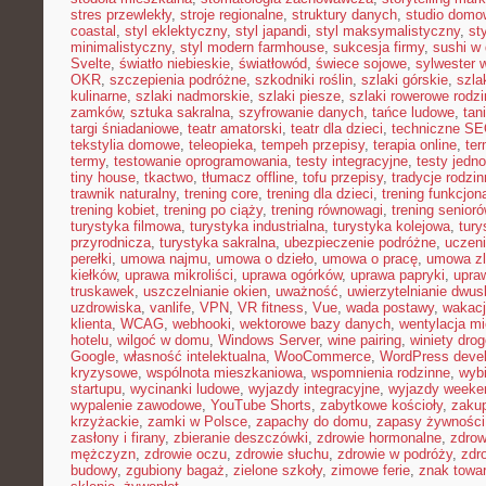
stres przewlekły
,
stroje regionalne
,
struktury danych
,
studio domo
coastal
,
styl eklektyczny
,
styl japandi
,
styl maksymalistyczny
,
st
minimalistyczny
,
styl modern farmhouse
,
sukcesja firmy
,
sushi w
Svelte
,
światło niebieskie
,
światłowód
,
świece sojowe
,
sylwester 
OKR
,
szczepienia podróżne
,
szkodniki roślin
,
szlaki górskie
,
szla
kulinarne
,
szlaki nadmorskie
,
szlaki piesze
,
szlaki rowerowe rodz
zamków
,
sztuka sakralna
,
szyfrowanie danych
,
tańce ludowe
,
tan
targi śniadaniowe
,
teatr amatorski
,
teatr dla dzieci
,
techniczne S
tekstylia domowe
,
teleopieka
,
tempeh przepisy
,
terapia online
,
ter
termy
,
testowanie oprogramowania
,
testy integracyjne
,
testy jedn
tiny house
,
tkactwo
,
tłumacz offline
,
tofu przepisy
,
tradycje rodzi
trawnik naturalny
,
trening core
,
trening dla dzieci
,
trening funkcjon
trening kobiet
,
trening po ciąży
,
trening równowagi
,
trening senior
turystyka filmowa
,
turystyka industrialna
,
turystyka kolejowa
,
tury
przyrodnicza
,
turystyka sakralna
,
ubezpieczenie podróżne
,
uczen
perełki
,
umowa najmu
,
umowa o dzieło
,
umowa o pracę
,
umowa zl
kiełków
,
uprawa mikroliści
,
uprawa ogórków
,
uprawa papryki
,
upra
truskawek
,
uszczelnianie okien
,
uważność
,
uwierzytelnianie dwu
uzdrowiska
,
vanlife
,
VPN
,
VR fitness
,
Vue
,
wada postawy
,
wakacj
klienta
,
WCAG
,
webhooki
,
wektorowe bazy danych
,
wentylacja m
hotelu
,
wilgoć w domu
,
Windows Server
,
wine pairing
,
winiety dro
Google
,
własność intelektualna
,
WooCommerce
,
WordPress deve
kryzysowe
,
wspólnota mieszkaniowa
,
wspomnienia rodzinne
,
wybi
startupu
,
wycinanki ludowe
,
wyjazdy integracyjne
,
wyjazdy week
wypalenie zawodowe
,
YouTube Shorts
,
zabytkowe kościoły
,
zaku
krzyżackie
,
zamki w Polsce
,
zapachy do domu
,
zapasy żywności
zasłony i firany
,
zbieranie deszczówki
,
zdrowie hormonalne
,
zdrow
mężczyzn
,
zdrowie oczu
,
zdrowie słuchu
,
zdrowie w podróży
,
zdr
budowy
,
zgubiony bagaż
,
zielone szkoły
,
zimowe ferie
,
znak towa