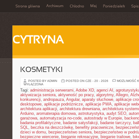
Archiwum
Maj
Strona główna
Chłodno
Poniedziałek
Spis
CYTRYNA
KOSMETYKI
POSTED BY ADMIN
POSTED ON CZE - 20 - 2026
MOŻLIWOŚĆ 
WYŁĄCZONA
Tagi:
administracja serwerami
,
Adobe XD
,
agenci AI
,
agroturysty
aktywizacja seniora
,
aktywność po pracy
,
algorytmy
,
Allegro
,
Alzh
konkurencji
,
andropauza
,
Angular
,
aparaty słuchowe
,
aplikacje cro
desktopowe
,
aplikacje podróżnicze
,
aplikacje PWA
,
aplikacje we
architektura aplikacji
,
architektura drewniana
,
architektura system
Arduino
,
aromaterapia domowa
,
astroturystyka
,
audyt SEO
,
autom
garażowa
,
automatyzacja no-code
,
autostrady w Europie
,
backen
badania profilaktyczne
,
badanie satysfakcji
,
badanie tarczycy
,
bal
SQL
,
beczka na deszczówkę
,
benefity pracownicze
,
bezpieczeńs
dzieci w domu
,
bezpieczeństwo seniora
,
bezpieczeństwo w podró
bezpieczne wiercenie
,
bieganie rekreacyjne
,
bieganie trailowe
,
bik