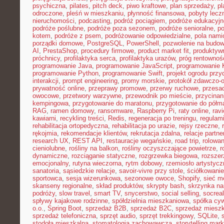
psychiczna
,
pilates
,
pitch deck
,
piwo kraftowe
,
plan sprzedaży
,
p
odroczone
,
pleśń w mieszkaniu
,
płynność finansowa
,
pobyty lecz
nieruchomości
,
podcasting
,
podróż pociągiem
,
podróże edukacyjn
podróże poślubne
,
podróże poza sezonem
,
podróże senioralne
,
po
kotem
,
podróże z psem
,
podróżowanie odpowiedzialne
,
pola nami
porządki domowe
,
PostgreSQL
,
PowerShell
,
pozwolenie na budo
AI
,
PrestaShop
,
procedury firmowe
,
product market fit
,
produktyw
próchnicy
,
profilaktyka serca
,
profilaktyka urazów
,
próg rentownoś
programowanie Java
,
programowanie JavaScript
,
programowanie K
programowanie Python
,
programowanie Swift
,
projekt ogrodu pr
interakcji
,
prompt engineering
,
promy morskie
,
protokół zdawczo-o
prywatność online
,
przeprawy promowe
,
przerwy ruchowe
,
przesad
owocowe
,
przetwory warzywne
,
przewodnik po mieście
,
przycinan
kempingowa
,
przygotowanie do maratonu
,
przygotowanie do półm
RAG
,
ramen domowy
,
ransomware
,
Raspberry Pi
,
raty online
,
rav
kawiarni
,
recykling treści
,
Redis
,
regeneracja po treningu
,
regulami
rehabilitacja ortopedyczna
,
rehabilitacja po urazie
,
rejsy rzeczne
,
rękojmia
,
rekomendacje klientów
,
rekrutacja zdalna
,
relacje partne
research UX
,
REST API
,
restauracje wegańskie
,
road trip
,
rolowan
cieniolubne
,
rośliny na balkon
,
rośliny oczyszczające powietrze
,
r
dynamiczne
,
rozciąganie statyczne
,
rozgrzewka biegowa
,
rozszer
emocjonalny
,
rutyna wieczorna
,
rytm dobowy
,
rzemiosło artystycz
sanatoria
,
sąsiedzkie relacje
,
savoir-vivre przy stole
,
ściółkowanie
sportowca
,
sesja wizerunkowa
,
sezonowe owoce
,
Shopify
,
sieć m
skanseny regionalne
,
skład produktów
,
skrypty bash
,
skrzynka na
podróży
,
slow travel
,
smart TV
,
snycerstwo
,
social selling
,
socrea
spływy kajakowe rodzinne
,
spółdzielnia mieszkaniowa
,
spółka cyw
o.o.
,
Spring Boot
,
sprzedaż B2B
,
sprzedaż B2C
,
sprzedaż miesz
sprzedaż telefoniczna
,
sprzęt audio
,
sprzęt trekkingowy
,
SQLite
,
stodoła mieszkalna
,
stomatologia zachowawcza
,
storytelling mark