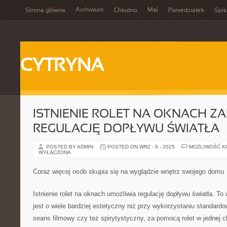
Archiwum
Maj
Strona główna
Chłodno
Poniedziałek
Spis
CYTRYNA
ISTNIENIE ROLET NA OKNACH Z
REGULACJĘ DOPŁYWU ŚWIATŁA
POSTED BY ADMIN
POSTED ON WRZ - 9 - 2025
MOŻLIWOŚĆ 
WYŁĄCZONA
Coraz więcej osób skupia się na wyglądzie wnętrz swojego domu
Istnienie rolet na oknach umożliwia regulację dopływu światła. To 
jest o wiele bardziej estetyczny niż przy wykorzystaniu standard
seans filmowy czy też spirytystyczny, za pomocą rolet w jednej 