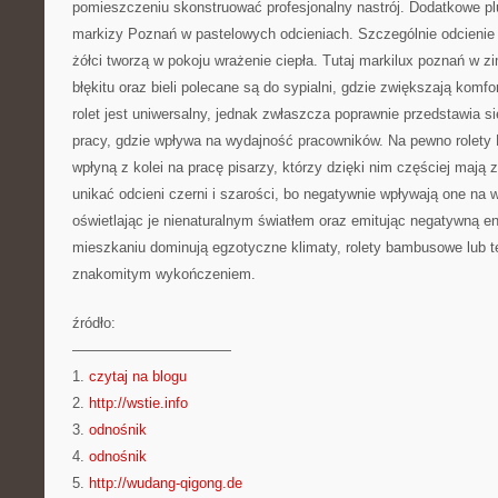
pomieszczeniu skonstruować profesjonalny nastrój. Dodatkowe pl
markizy Poznań w pastelowych odcieniach. Szczególnie odcienie
żółci tworzą w pokoju wrażenie ciepła. Tutaj markilux poznań w z
błękitu oraz bieli polecane są do sypialni, gdzie zwiększają komfo
rolet jest uniwersalny, jednak zwłaszcza poprawnie przedstawia s
pracy, gdzie wpływa na wydajność pracowników. Na pewno rolety P
wpłyną z kolei na pracę pisarzy, którzy dzięki nim częściej mają
unikać odcieni czerni i szarości, bo negatywnie wpływają one na 
oświetlając je nienaturalnym światłem oraz emitując negatywną en
mieszkaniu dominują egzotyczne klimaty, rolety bambusowe lub 
znakomitym wykończeniem.
źródło:
———————————
1.
czytaj na blogu
2.
http://wstie.info
3.
odnośnik
4.
odnośnik
5.
http://wudang-qigong.de