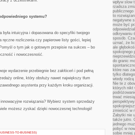
pracy z uczestnikami.
wpływ slow t
rzadsza zmia
publicznego 
to rozwiązan
 odpowiedniego systemu?
negatywne s
może być pr
odpowiedzia
a była intuicyjna i dopasowana do specyfiki twojego
odkrywaniu ś
sposób. Cza
 ręczne rozliczenia czy papierowe listy gości, lepiej
uznać, że li
 Pomyśl o tym jak o gotowym przepisie na sukces – bo
ale głęboko
spokojnego p
teczność i nowoczesność.
nieprzewidzi
do granic mo
spontaniczn
które nas za
woje wydarzenie przebiegnie bez zakłóceń i pod pełną
tylko dlateg
zedaży online, który obsłuży nawet największy tłum
wtedy rodzą 
Nie te z obo
iezawodnego asystenta przy każdym kroku organizacji.
których nikt
podróżowani
trwać miesią
 innowacyjne rozwiązania? Wybierz system sprzedaży
perspektywy
spokojniejszy
k wiele możesz zyskać dzięki nowoczesnej technologii!
zmieścić w n
Zabytki nie 
także jutro
jednego muze
pobyć w now
BUSINESS-TO-BUSINESS)
sobie mniej