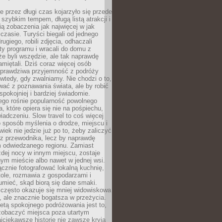
 przez długi czas kojarzyło się przede
szybkim tempem, długą listą atrakcji i
ą zobaczenia jak najwięcej w jak
czasie. Turyści biegali od jednego
ugiego, robili zdjęcia, odhaczali
ty programu i wracali do domu z
e byli wszędzie, ale tak naprawdę
amiętali. Dziś coraz więcej osób
 prawdziwa przyjemność z podróży
wtedy, gdy zwalniamy. Nie chodzi o to,
ać z poznawania świata, ale by robić
spokojniej i bardziej świadomie.
ego rośnie popularność powolnego
, które opiera się nie na pośpiechu,
iadczeniu. Slow travel to coś więcej
 sposób myślenia o drodze, miejscu i
wiek nie jedzie już po to, żeby zaliczyć
ji z przewodnika, lecz by naprawdę
m odwiedzanego regionu. Zamiast
dej nocy w innym miejscu, zostaje
nym mieście albo nawet w jednej wsi.
cznie fotografować lokalną kuchnię,
tole, rozmawia z gospodarzami i
umieć, skąd biorą się dane smaki.
 często okazuje się mniej widowiskowa
, ale znacznie bogatsza w przeżycia.
tą spokojnego podróżowania jest to,
zobaczyć miejsca poza utartym
jciekawsze historie nie zawsze kryją