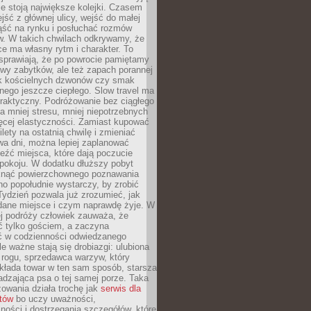
ie stoją największe kolejki. Czasem
jść z głównej ulicy, wejść do małej
iąść na rynku i posłuchać rozmów
. W takich chwilach odkrywamy, że
e ma własny rytm i charakter. To
sprawiają, że po powrocie pamiętamy
zwy zabytków, ale też zapach porannej
k kościelnych dzwonów czy smak
nego jeszcze ciepłego. Slow travel ma
raktyczny. Podróżowanie bez ciągłego
 mniej stresu, mniej niepotrzebnych
ęcej elastyczności. Zamiast kupować
ilety na ostatnią chwilę i zmieniać
wa dni, można lepiej zaplanować
leźć miejsca, które dają poczucie
okoju. W dodatku dłuższy pobyt
knąć powierzchownego poznawania
no popołudnie wystarczy, by zrobić
 Tydzień pozwala już zrozumieć, jak
 dane miejsce i czym naprawdę żyje. W
ej podróży człowiek zauważa, że
ć tylko gościem, a zaczyna
ć w codzienności odwiedzanego
le ważne stają się drobiazgi: ulubiona
 rogu, sprzedawca warzyw, który
kłada towar w ten sam sposób, starsza
dzająca psa o tej samej porze. Taka
owania działa trochę jak
serwis dla
stów
bo uczy uważności,
ości i dostrzegania szczegółów, które