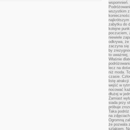
wspomnień.
Podróżowanie
wszystkim z 
konieczności
najkrótszym 
zabytku do dr
kolejne punk
poczuciem, ż
niewiele zap
odkrywa, że
zaczyna się 
by zrezygnow
to uważniej, 
Właśnie dlat
podróżowania
lecz na dośw
niż moda. To
czasie. Czło
listę atrakc
wejść w ryt
nocować każ
dłużej w jed
Zamiast wyłą
siada przy s
próbuje zroz
Taka podróż
na zdjęciach
Ogromną zale
że pozwala 
szlakiem. Na