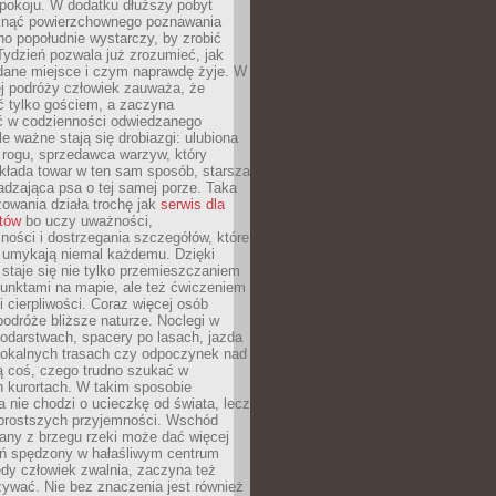
okoju. W dodatku dłuższy pobyt
knąć powierzchownego poznawania
no popołudnie wystarczy, by zrobić
 Tydzień pozwala już zrozumieć, jak
 dane miejsce i czym naprawdę żyje. W
ej podróży człowiek zauważa, że
ć tylko gościem, a zaczyna
ć w codzienności odwiedzanego
le ważne stają się drobiazgi: ulubiona
 rogu, sprzedawca warzyw, który
kłada towar w ten sam sposób, starsza
dzająca psa o tej samej porze. Taka
owania działa trochę jak
serwis dla
stów
bo uczy uważności,
ości i dostrzegania szczegółów, które
 umykają niemal każdemu. Dzięki
staje się nie tylko przemieszczaniem
unktami na mapie, ale też ćwiczeniem
i cierpliwości. Coraz więcej osób
podróże bliższe naturze. Noclegi w
odarstwach, spacery po lasach, jazda
lokalnych trasach czy odpoczynek nad
ą coś, czego trudno szukać w
h kurortach. W takim sposobie
 nie chodzi o ucieczkę od świata, lecz
 prostszych przyjemności. Wschód
any z brzegu rzeki może dać więcej
ień spędzony w hałaśliwym centrum
edy człowiek zwalnia, zaczyna też
zywać. Nie bez znaczenia jest również