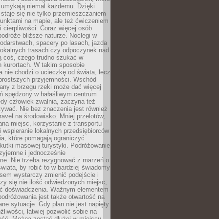
 umykają niemal każdemu. Dzięki
staje się nie tylko przemieszczaniem
unktami na mapie, ale też ćwiczeniem
i cierpliwości. Coraz więcej osób
podróże bliższe naturze. Noclegi w
odarstwach, spacery po lasach, jazda
lokalnych trasach czy odpoczynek nad
ą coś, czego trudno szukać w
h kurortach. W takim sposobie
 nie chodzi o ucieczkę od świata, lecz
 prostszych przyjemności. Wschód
any z brzegu rzeki może dać więcej
ień spędzony w hałaśliwym centrum
edy człowiek zwalnia, zaczyna też
zywać. Nie bez znaczenia jest również
ravel na środowisko. Mniej przelotów,
na miejsc, korzystanie z transportu
i wspieranie lokalnych przedsiębiorców
ia, które pomagają ograniczyć
kutki masowej turystyki. Podróżowanie
zyjemne i jednocześnie
lne. Nie trzeba rezygnować z marzeń o
wiata, by robić to w bardziej świadomy
sem wystarczy zmienić podejście i
czy się nie ilość odwiedzonych miejsc,
ść doświadczenia. Ważnym elementem
odróżowania jest także otwartość na
ane sytuacje. Gdy plan nie jest napięty
żliwości, łatwiej pozwolić sobie na
ość. Można zostać dłużej w miejscu,