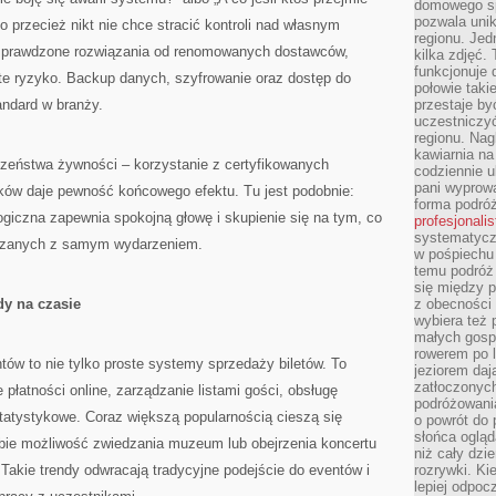
domowego sp
pozwala uni
 przecież nikt nie chce stracić kontroli nad własnym
regionu. Jed
sprawdzone rozwiązania od renomowanych dostawców,
kilka zdjęć.
funkcjonuje
e ryzyko. Backup danych, szyfrowanie oraz dostęp do
połowie taki
andard w branży.
przestaje by
uczestniczy
regionu. Nag
kawiarnia na
zeństwa żywności – korzystanie z certyfikowanych
codziennie u
pani wyprowa
ków daje pewność końcowego efektu. Tu jest podobnie:
forma podróż
logiczna zapewnia spokojną głowę i skupienie się na tym, co
profesjonali
systematyczn
iązanych z samym wydarzeniem.
w pośpiechu
temu podróż 
się między p
y na czasie
z obecności 
wybiera też 
małych gosp
rowerem po 
ów to nie tylko proste systemy sprzedaży biletów. To
jeziorem daj
zatłoczonyc
płatności online, zarządzanie listami gości, obsługę
podróżowania
statystykowe. Coraz większą popularnością cieszą się
o powrót do
słońca ogląd
bie możliwość zwiedzania muzeum lub obejrzenia koncertu
niż cały dz
Takie trendy odwracają tradycyjne podejście do eventów i
rozrywki. Ki
lepiej odpoc