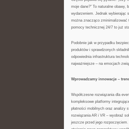
moje dane?” To naturalne obawy, bo
wydarzeniem. Jednak wybierając 
można znacząco zminimalizować t
pomocy technicznej 24/7 to już st
Podobnie jak w przypadku bezpiec
produktów i sprawdzonych składni
odpowiednia infrastruktura techno
najważniejsze – na emocjach zw
Wprowadzamy innowacje – trend
Współczesne rozwiązania dla event
kompleksowe platformy integrujące 
płatności mobilnych oraz analizy 
rozwiązania AR i VR – wyobraź so
jeszcze przed jego rozpoczęciem. 