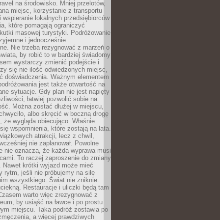
ravel na środowisko. Mniej przelotów,
na miejsc, korzystanie z transportu
i wspieranie lokalnych przedsiębiorców
ia, które pomagają ograniczyć
kutki masowej turystyki. Podróżowanie
zyjemne i jednocześnie
lne. Nie trzeba rezygnować z marzeń o
wiata, by robić to w bardziej świadomy
sem wystarczy zmienić podejście i
czy się nie ilość odwiedzonych miejsc,
ść doświadczenia. Ważnym elementem
odróżowania jest także otwartość na
ane sytuacje. Gdy plan nie jest napięty
żliwości, łatwiej pozwolić sobie na
ość. Można zostać dłużej w miejscu,
chwyciło, albo skręcić w boczną drogę
o, że wygląda obiecująco. Właśnie
się wspomnienia, które zostają na lata.
wiązkowych atrakcji, lecz z chwil,
 wcześniej nie zaplanował. Powolne
e nie oznacza, że każda wyprawa musi
cami. To raczej zaproszenie do zmiany
. Nawet krótki wyjazd może mieć
 rytm, jeśli nie próbujemy na siłę
im wszystkiego. Świat nie zniknie.
uciekną. Restauracje i uliczki będą tam
. Czasem warto więc zrezygnować z
um, by usiąść na ławce i po prostu
ym miejscu. Taka podróż zostawia po
 zmęczenia, a więcej prawdziwych