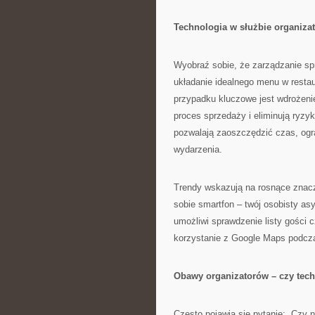
Technologia w służbie organiz
Wyobraź sobie, że zarządzanie sp
układanie idealnego menu w restau
przypadku kluczowe jest wdrożenie
proces sprzedaży i eliminują ryzy
pozwalają zaoszczędzić czas, ogra
wydarzenia.
Trendy wskazują na rosnące znacz
sobie smartfon – twój osobisty asy
umożliwi sprawdzenie listy gości 
korzystanie z Google Maps podczas
Obawy organizatorów – czy tech
Często pojawia się pytanie: „Czy ni