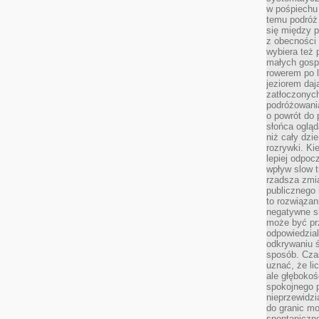
w pośpiechu
temu podróż 
się między p
z obecności 
wybiera też 
małych gosp
rowerem po 
jeziorem daj
zatłoczonyc
podróżowania
o powrót do
słońca ogląd
niż cały dz
rozrywki. Ki
lepiej odpoc
wpływ slow t
rzadsza zmia
publicznego 
to rozwiązan
negatywne s
może być pr
odpowiedzia
odkrywaniu ś
sposób. Cza
uznać, że li
ale głęboko
spokojnego p
nieprzewidzi
do granic mo
spontaniczn