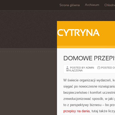
Archiwum
Strona główna
Chłodn
CYTRYNA
DOMOWE PRZEPIS
POSTED BY ADMIN
POSTED ON
WYŁĄCZONA
W świecie organizacji wydarzeń,
sięgać po nowoczesne rozwiązania, 
bezpieczeństwo i komfort uczestni
zrewolucjonizować sposób, w jaki
to z perspektywy biznesu – bo pr
przepisy na dania
, tutaj także lic