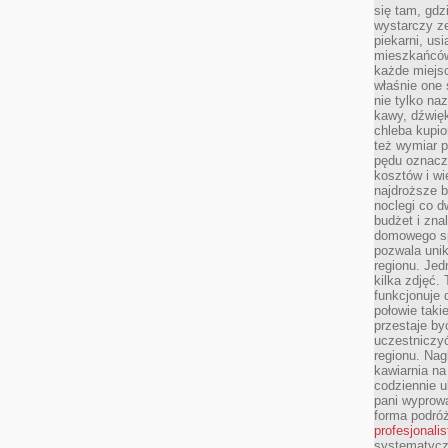
się tam, gdz
wystarczy ze
piekarni, us
mieszkańców
każde miejsc
właśnie one 
nie tylko na
kawy, dźwię
chleba kupio
też wymiar p
pędu oznacza
kosztów i wi
najdroższe b
noclegi co d
budżet i zna
domowego sp
pozwala uni
regionu. Jed
kilka zdjęć.
funkcjonuje
połowie taki
przestaje by
uczestniczy
regionu. Nag
kawiarnia na
codziennie u
pani wyprowa
forma podróż
profesjonali
systematyczn