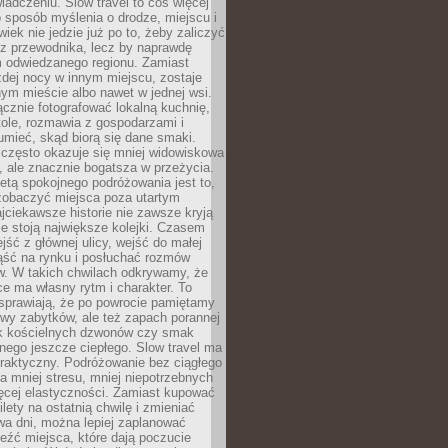
iadczeniu. Slow travel to coś więcej
 sposób myślenia o drodze, miejscu i
wiek nie jedzie już po to, żeby zaliczyć
ji z przewodnika, lecz by naprawdę
m odwiedzanego regionu. Zamiast
dej nocy w innym miejscu, zostaje
nym mieście albo nawet w jednej wsi.
cznie fotografować lokalną kuchnię,
tole, rozmawia z gospodarzami i
umieć, skąd biorą się dane smaki.
 często okazuje się mniej widowiskowa
, ale znacznie bogatsza w przeżycia.
tą spokojnego podróżowania jest to,
zobaczyć miejsca poza utartym
jciekawsze historie nie zawsze kryją
ie stoją największe kolejki. Czasem
jść z głównej ulicy, wejść do małej
iąść na rynku i posłuchać rozmów
. W takich chwilach odkrywamy, że
e ma własny rytm i charakter. To
sprawiają, że po powrocie pamiętamy
zwy zabytków, ale też zapach porannej
k kościelnych dzwonów czy smak
nego jeszcze ciepłego. Slow travel ma
raktyczny. Podróżowanie bez ciągłego
 mniej stresu, mniej niepotrzebnych
ęcej elastyczności. Zamiast kupować
ilety na ostatnią chwilę i zmieniać
wa dni, można lepiej zaplanować
leźć miejsca, które dają poczucie