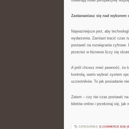
otwierają nowe perspektywy współ
Zastanawiasz się nad wyborem
Najważniejsze jest, aby technologi
wydarzenia. Zamiast tracić czas na
postawić na rozwiązania cyfrowe.
przecież w biznesie liczy się sku
A jeśli chcesz mieć pewność, że t
kontrolą, warto wybrać system spr
uczestników. To jak posiadanie n
Zatem – czy nie czas postawić na
biletów online i przekonaj się, ja
CATEGORIES:
E-COMMERCE B2B (