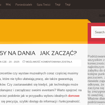
Maj
Tagi
Tagi
o
Poniedziałek
Spis Treści
SUB
Y NA DANIA – JAK ZACZĄĆ?
Podróżowanie
wszystkim z 
DOMOWE
 CZE - 20 - 2025
MOŻLIWOŚĆ KOMENTOWANIA
ZOSTAŁA
konieczności
PRZEPISY
najkrótszym 
NA
DANIA
zabytku do dr
–
 koncertów czy wystaw muzealnych coraz częściej musimy
kolejne punk
JAK
ZACZĄĆ?
poczuciem, ż
które nie tylko ułatwiają pracę, ale także gwarantują
niewiele zap
ków. Czy zastanawiałeś się kiedyś, jak technologia może
odkrywa, że
zaczyna się 
 planujesz i zarządzasz swoimi eventami? Warto spojrzeć na
by zrezygnow
to uważniej, 
zecież podobnie jak w przypadku wyboru idealnych
domowe
Właśnie dlat
zy się precyzja, szybki dostęp do informacji i funkcjonalność.
podróżowania