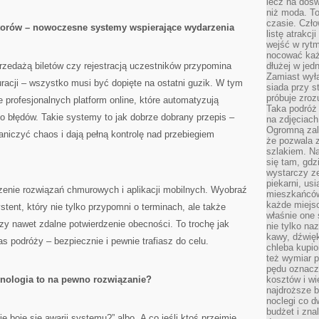
lecz na dośw
niż moda. To
czasie. Czło
atorów – nowoczesne systemy wspierające wydarzenia
listę atrakc
wejść w ryt
nocować każ
rzedażą biletów czy rejestracją uczestników przypomina
dłużej w jed
Zamiast wyłą
racji – wszystko musi być dopięte na ostatni guzik. W tym
siada przy s
próbuje zroz
 profesjonalnych platform online, które automatyzują
Taka podróż
ko błędów. Takie systemy to jak dobrze dobrany przepis –
na zdjęciach
Ogromną zale
niczyć chaos i dają pełną kontrolę nad przebiegiem
że pozwala 
szlakiem. Na
się tam, gdz
wystarczy ze
piekarni, us
enie rozwiązań chmurowych i aplikacji mobilnych. Wyobraź
mieszkańców
każde miejsc
stent, który nie tylko przypomni o terminach, ale także
właśnie one 
czy nawet zdalne potwierdzenie obecności. To trochę jak
nie tylko na
kawy, dźwię
 podróży – bezpiecznie i pewnie trafiasz do celu.
chleba kupio
też wymiar p
pędu oznacza
nologia to na pewno rozwiązanie?
kosztów i wi
najdroższe b
noclegi co d
budżet i zna
e boję się awarii systemu?” albo „A co jeśli ktoś przejmie