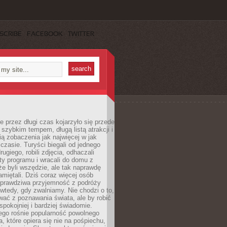
SCRIBE
FACEBOOK
TWITTER
 przez długi czas kojarzyło się przede
szybkim tempem, długą listą atrakcji i
ą zobaczenia jak najwięcej w jak
czasie. Turyści biegali od jednego
ugiego, robili zdjęcia, odhaczali
ty programu i wracali do domu z
e byli wszędzie, ale tak naprawdę
amiętali. Dziś coraz więcej osób
 prawdziwa przyjemność z podróży
wtedy, gdy zwalniamy. Nie chodzi o to,
ać z poznawania świata, ale by robić
spokojniej i bardziej świadomie.
ego rośnie popularność powolnego
, które opiera się nie na pośpiechu,