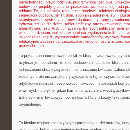
nieruchomości
,
prawo rodzinne
,
programy lojalnościowe
,
projekto
budowlane
,
projekty graficzne
,
pszczelarstwo
,
publishing
,
rada pr
reklama TV
,
rekuperacja
,
restauracje hotelowe
,
rolnictwo ekologic
segregacja odpadów
,
smart dom
,
spotkania autorskie
,
styl industr
skandynawski
,
systemy alarmowe do domu
,
systemy nawadniani
cyfrowa
,
sztuka dla dzieci
,
tablet graficzny
,
tarasy drewniane
,
tea
alternatywne
,
testy A/B
,
tłumaczenia
,
transport publiczny
,
user ex
wakacje z dziećmi
,
wellness w hotelach
,
wydarzenia kulturalne
,
w
wykończenia wnętrz
,
wypożyczalnie samochodów
,
wystawy fotogr
edukacyjne
,
zadaszenia
,
zarządzanie nieruchomościami
,
zero wa
przewodnikiem
Ta przestrzeń internetowa to portal, w którym kwiatowa estetyka s
użytecznymi poradami. To zbiór podpowiedzi dla osób, które cenią
jednocześnie chcą lepiej zrozumieć znaczenie kwiatów. Całość sk
weselnych, ale nie zamyka się wyłącznie w tej tematyce, bo prow
artykułów o roślinach, sezonowości, trwałości i sposobach kompo
wrażliwych na piękno, gdzie harmonia łączy się z wiedzą użytkow
trafia do krainy kwiatowych pomysłów, w którym każdy tekst po
oryginalnego.
To idealne miejsce dla przyszłych par młodych, dekoratorów, flory
wszystkich, którzy chcą nadać wyjątkowym chwilom kwiatowy char