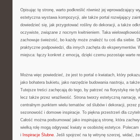
Opisując tę stronę, warto podkreślić również jej wprowadzający wy
estetyczna wystawa kompozycji, ale także portal rozwijający zai
dowiedzieć się, jak przygotować rośliny do dekoracji, a także od
oczywiste, związane z nocnym kwitnieniem. Taka wielowątkowość
zachowuje świeżość, bo każdy może znaleźć tu coś dla siebie. D
praktyczne podpowiedzi, dla innych zachęta do eksperymentów. W 
miejsca: łączy konkret z emocją, dzięki czemu pozostaje warte r
Można więc powiedzieć, że jest to portal o kwiatach, który pokaz
jako bohatera bukietu, jako narzędzie budowania nastroju, a także 
Tutejsze treści zachęcają do tego, by patrzeć na florystykę nie t
lecz także przez wrażliwość. Strona tworzy estetyczną narrację, w 
centralnym punktem wielu tematów: od ślubów i dekoracji, przez p
sezonowość i domowe inspiracje. To piękna przestrzeń dla czyteln
Całość można podsumować jako inspirującą stronę, która zachwy
wielką rolę mogą odgrywać kwiaty w osobistej estetyce. Polecam 
i
Inspiracje Ślubne
. Jeśli spojrzeć na tę witrynę szerzej, widać, ż