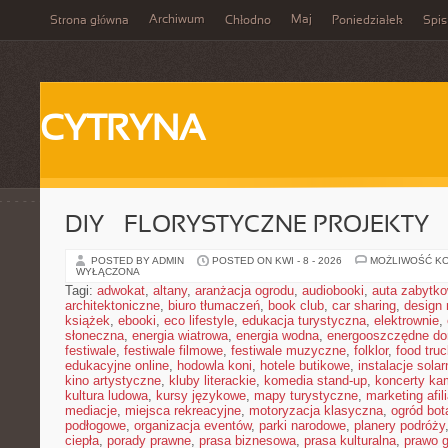
Archiwum
Maj
Strona główna
Chłodno
Poniedziałek
Spis
CYTRYNA
DIY – FLORYSTYCZNE PROJEKTY
POSTED BY ADMIN
POSTED ON KWI - 8 - 2026
MOŻLIWOŚĆ K
WYŁĄCZONA
Tagi:
adwokat
,
altany
,
aranżacja ogrodu
,
audiobooki
,
auta zabytk
architektoniczne
,
biuro tłumaczeń
,
book club
,
car sharing
,
design 
książek
,
ebooki
,
eco lifestyle
,
edukacja turystyczna
,
elektrownie
,
słoneczna
,
energia wiatrowa
,
energia wodna
,
energooszczędne d
festiwale
,
festiwale filmowe
,
festiwale muzyczne
,
folklor
,
food truc
edukacyjne online
,
hodowla koni
,
hotele butikowe
,
instalacje solar
kino artystyczne
,
kluby literackie
,
komedia stand-up
,
koncerty ka
kultura ludowa
,
kursy językowe
,
mapy turystyczne
,
marketing afil
mediacje
,
miejsca rekreacyjne
,
motoryzacja klasyczna
,
ogród bot
podłogowe
,
organizacja eventów
,
parki narodowe
,
planery podróży
ciepła
,
porady prawne
,
prasa biznesowa
,
prasa kulturalna
,
prawo 