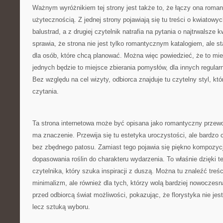
Ważnym wyróżnikiem tej strony jest także to, że łączy ona roma
użytecznością. Z jednej strony pojawiają się tu treści o kwiatow
balustrad, a z drugiej czytelnik natrafia na pytania o najtrwalsze 
sprawia, że strona nie jest tylko romantycznym katalogiem, ale s
dla osób, które chcą planować. Można więc powiedzieć, że to mie
jednych będzie to miejsce zbierania pomysłów, dla innych regular
Bez względu na cel wizyty, odbiorca znajduje tu czytelny styl, k
czytania.
Ta strona internetowa może być opisana jako romantyczny przewo
ma znaczenie. Przewija się tu estetyka uroczystości, ale bardzo
bez zbędnego patosu. Zamiast tego pojawia się piękno kompozycj
dopasowania roślin do charakteru wydarzenia. To właśnie dzięki 
czytelnika, który szuka inspiracji z duszą. Można tu znaleźć treś
minimalizm, ale również dla tych, którzy wolą bardziej nowoczesn
przed odbiorcą świat możliwości, pokazując, że florystyka nie j
lecz sztuką wyboru.