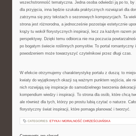
wszechstronność tematyczna. Jedna osoba odwiedzi ją po to, by 
dla przyjęcia, inna będzie szukała praktycznych rozwiązań dla do
zatrzyma się przy tekstach o sezonowych kompozycjach. Ta wiel
strona jest różnorodna, a jednocześnie pozostaje estetycznie u
krąży tu wokół florystycznych inspiracji, lecz za każdym razem p
perspektywy. Dzięki temu odbiorca nie ma poczucia powtarzalnośc
po bogatym świecie roślinnych pomysłów. To portal romantyczny i
powodzeniem może towarzyszyć czytelnikowi przez długi czas.
W efekcie otrzymujemy charakterystykę portalu z duszą: to miej
kwiaty do wyjątkowych okazji są ważnym punktem wyjścia, ale 
nich rozwijają się inspiracje do samodzielnego tworzenia dekoracj
kompendium wiedzy i inspiracji. To strona dla osób, które chcą 
ale również dla tych, którzy po prostu lubią czytać o naturze. Ca
florystyczny świat inspiracji, które pomaga planować i tworzyć.
CATEGORIES:
ETYKA I MORALNOŚĆ CHRZEŚCIJAŃSKA
Comments are closed.