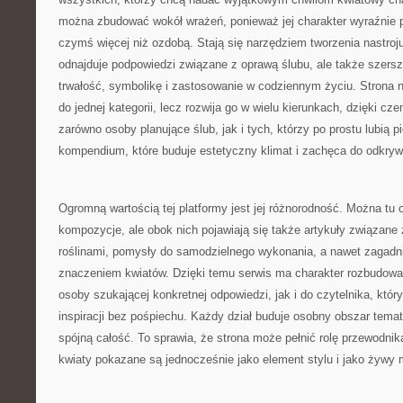
można zbudować wokół wrażeń, ponieważ jej charakter wyraźnie p
czymś więcej niż ozdobą. Stają się narzędziem tworzenia nastroju.
odnajduje podpowiedzi związane z oprawą ślubu, ale także szersze
trwałość, symbolikę i zastosowanie w codziennym życiu. Strona 
do jednej kategorii, lecz rozwija go w wielu kierunkach, dzięki 
zarówno osoby planujące ślub, jak i tych, którzy po prostu lubią p
kompendium, które buduje estetyczny klimat i zachęca do odkry
Ogromną wartością tej platformy jest jej różnorodność. Można tu
kompozycje, ale obok nich pojawiają się także artykuły związane
roślinami, pomysły do samodzielnego wykonania, a nawet zagadn
znaczeniem kwiatów. Dzięki temu serwis ma charakter rozbudowan
osoby szukającej konkretnej odpowiedzi, jak i do czytelnika, któ
inspiracji bez pośpiechu. Każdy dział buduje osobny obszar tema
spójną całość. To sprawia, że strona może pełnić rolę przewodnik
kwiaty pokazane są jednocześnie jako element stylu i jako żywy m