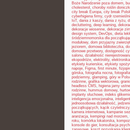
Boże Narodzenie poza domem
,
bu
cholesterol
,
choroby roślin donicz
city break Europa
,
city break Pols
cyberhigiena firmy
,
cydr rzemieśln
IoT
,
dania z kaszy
,
dania z ryżu
,
d
decluttering
,
deep learning
,
dekora
dekoracje wiosenne
,
dekoracje zi
design system
,
DevOps
,
dieta le
śródziemnomorska dla początkują
modułowy
,
dom przyjazny zwierzę
jeziorem
,
domowa biblioteczka
,
do
domowe przetwory
,
dostępność cy
salonu
,
działalność nierejestrowan
ekopodróże
,
elektrolity
,
elektronik
etykiety kurierskie
,
etykiety spoż
napoje
,
Figma
,
first minute
,
fizjopr
górska
,
fotografia nocna
,
fotografi
podziemny
,
glamping
,
góry w Pols
rodzinne
,
grafika wektorowa
,
grani
headless CMS
,
higiena jamy ustne
rodzinne
,
hummus domowy
,
hurto
implanty słuchowe
,
indeks glikemi
inteligencja emocjonalna
,
intelige
jednoosobowa działalność
,
jedzeni
początkujących
,
kącik czytelniczy
kamera internetowa
,
kampanie se
aranżacja
,
kempingi nad morzem
,
roku
,
komórka lokatorska
,
kompoz
konsole do gier
,
konsultacja psych
zapasowe
,
koszt pozyskania klien