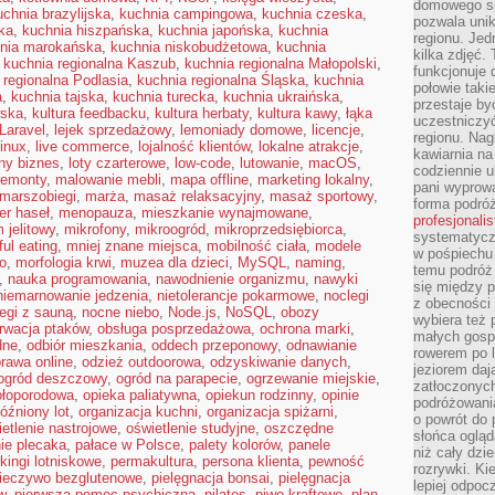
domowego sp
uchnia brazylijska
,
kuchnia campingowa
,
kuchnia czeska
,
pozwala uni
ka
,
kuchnia hiszpańska
,
kuchnia japońska
,
kuchnia
regionu. Jed
nia marokańska
,
kuchnia niskobudżetowa
,
kuchnia
kilka zdjęć.
,
kuchnia regionalna Kaszub
,
kuchnia regionalna Małopolski
,
funkcjonuje
 regionalna Podlasia
,
kuchnia regionalna Śląska
,
kuchnia
połowie taki
a
,
kuchnia tajska
,
kuchnia turecka
,
kuchnia ukraińska
,
przestaje by
wska
,
kultura feedbacku
,
kultura herbaty
,
kultura kawy
,
łąka
uczestniczy
Laravel
,
lejek sprzedażowy
,
lemoniady domowe
,
licencje
,
regionu. Nag
inux
,
live commerce
,
lojalność klientów
,
lokalne atrakcje
,
kawiarnia na
lny biznes
,
loty czarterowe
,
low-code
,
lutowanie
,
macOS
,
codziennie u
remonty
,
malowanie mebli
,
mapa offline
,
marketing lokalny
,
pani wyprowa
marszobiegi
,
marża
,
masaż relaksacyjny
,
masaż sportowy
,
forma podróż
r haseł
,
menopauza
,
mieszkanie wynajmowane
,
profesjonali
 jelitowy
,
mikrofony
,
mikroogród
,
mikroprzedsiębiorca
,
systematyczn
ul eating
,
mniej znane miejsca
,
mobilność ciała
,
modele
w pośpiechu
o
,
morfologia krwi
,
muzea dla dzieci
,
MySQL
,
naming
,
temu podróż 
,
nauka programowania
,
nawodnienie organizmu
,
nawyki
się między p
niemarnowanie jedzenia
,
nietolerancje pokarmowe
,
noclegi
z obecności 
egi z sauną
,
nocne niebo
,
Node.js
,
NoSQL
,
obozy
wybiera też 
rwacja ptaków
,
obsługa posprzedażowa
,
ochrona marki
,
małych gosp
dne
,
odbiór mieszkania
,
oddech przeponowy
,
odnawianie
rowerem po 
rawa online
,
odzież outdoorowa
,
odzyskiwanie danych
,
jeziorem daj
ogród deszczowy
,
ogród na parapecie
,
ogrzewanie miejskie
,
zatłoczonyc
ołoporodowa
,
opieka paliatywna
,
opiekun rodzinny
,
opinie
podróżowania
óźniony lot
,
organizacja kuchni
,
organizacja spiżarni
,
o powrót do
etlenie nastrojowe
,
oświetlenie studyjne
,
oszczędne
słońca ogląd
ie plecaka
,
pałace w Polsce
,
palety kolorów
,
panele
niż cały dz
kingi lotniskowe
,
permakultura
,
persona klienta
,
pewność
rozrywki. Ki
ieczywo bezglutenowe
,
pielęgnacja bonsai
,
pielęgnacja
lepiej odpoc
w
,
pierwsza pomoc psychiczna
,
pilates
,
piwo kraftowe
,
plan