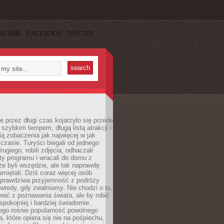
SCRIBE
FACEBOOK
TWITTER
 przez długi czas kojarzyło się przede
szybkim tempem, długą listą atrakcji i
ą zobaczenia jak najwięcej w jak
czasie. Turyści biegali od jednego
ugiego, robili zdjęcia, odhaczali
ty programu i wracali do domu z
e byli wszędzie, ale tak naprawdę
amiętali. Dziś coraz więcej osób
 prawdziwa przyjemność z podróży
wtedy, gdy zwalniamy. Nie chodzi o to,
ać z poznawania świata, ale by robić
spokojniej i bardziej świadomie.
ego rośnie popularność powolnego
, które opiera się nie na pośpiechu,