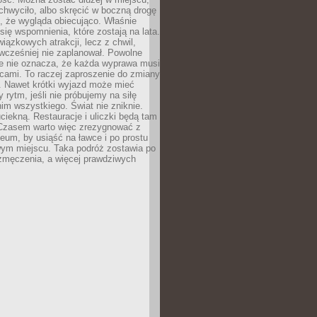
chwyciło, albo skręcić w boczną drogę
o, że wygląda obiecująco. Właśnie
się wspomnienia, które zostają na lata.
wiązkowych atrakcji, lecz z chwil,
 wcześniej nie zaplanował. Powolne
e nie oznacza, że każda wyprawa musi
cami. To raczej zaproszenie do zmiany
. Nawet krótki wyjazd może mieć
 rytm, jeśli nie próbujemy na siłę
im wszystkiego. Świat nie zniknie.
uciekną. Restauracje i uliczki będą tam
. Czasem warto więc zrezygnować z
um, by usiąść na ławce i po prostu
ym miejscu. Taka podróż zostawia po
 zmęczenia, a więcej prawdziwych