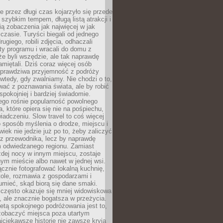
 przez długi czas kojarzyło się przede
szybkim tempem, długą listą atrakcji i
ą zobaczenia jak najwięcej w jak
czasie. Turyści biegali od jednego
ugiego, robili zdjęcia, odhaczali
ty programu i wracali do domu z
e byli wszędzie, ale tak naprawdę
amiętali. Dziś coraz więcej osób
 prawdziwa przyjemność z podróży
wtedy, gdy zwalniamy. Nie chodzi o to,
ać z poznawania świata, ale by robić
spokojniej i bardziej świadomie.
ego rośnie popularność powolnego
, które opiera się nie na pośpiechu,
iadczeniu. Slow travel to coś więcej
 sposób myślenia o drodze, miejscu i
wiek nie jedzie już po to, żeby zaliczyć
ji z przewodnika, lecz by naprawdę
m odwiedzanego regionu. Zamiast
dej nocy w innym miejscu, zostaje
nym mieście albo nawet w jednej wsi.
cznie fotografować lokalną kuchnię,
tole, rozmawia z gospodarzami i
umieć, skąd biorą się dane smaki.
 często okazuje się mniej widowiskowa
, ale znacznie bogatsza w przeżycia.
tą spokojnego podróżowania jest to,
zobaczyć miejsca poza utartym
jciekawsze historie nie zawsze kryją