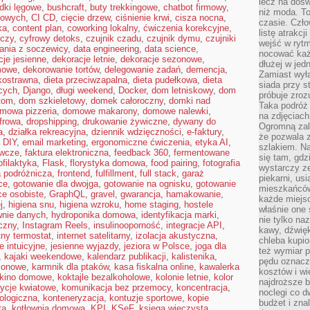
lecz na dośw
dki lęgowe
,
bushcraft
,
buty trekkingowe
,
chatbot firmowy
,
niż moda. To
kowych
,
CI CD
,
cięcie drzew
,
ciśnienie krwi
,
cisza nocna
,
czasie. Czło
ka
,
content plan
,
coworking lokalny
,
ćwiczenia korekcyjne
,
listę atrakc
iczy
,
cyfrowy detoks
,
czujnik czadu
,
czujnik dymu
,
czujniki
wejść w ryt
ania z soczewicy
,
data engineering
,
data science
,
nocować każ
cje jesienne
,
dekoracje letnie
,
dekoracje sezonowe
,
dłużej w jed
mowe
,
dekorowanie tortów
,
delegowanie zadań
,
demencja
,
Zamiast wyłą
kkostrawna
,
dieta przeciwzapalna
,
dieta pudełkowa
,
dieta
siada przy s
cych
,
Django
,
długi weekend
,
Docker
,
dom letniskowy
,
dom
próbuje zroz
tom
,
dom szkieletowy
,
domek całoroczny
,
domki nad
Taka podróż
mowa pizzeria
,
domowe makarony
,
domowe nalewki
,
na zdjęciach
frowa
,
dropshipping
,
drukowanie żywiczne
,
dywany do
Ogromną zale
a
,
działka rekreacyjna
,
dziennik wdzięczności
,
e-faktury
,
że pozwala 
a DIY
,
email marketing
,
ergonomiczne ćwiczenia
,
etyka AI
,
szlakiem. Na
ywcze
,
faktura elektroniczna
,
feedback 360
,
fermentowane
się tam, gdz
ofilaktyka
,
Flask
,
florystyka domowa
,
food pairing
,
fotografia
wystarczy ze
a podróżnicza
,
frontend
,
fulfillment
,
full stack
,
garaż
piekarni, us
ce
,
gotowanie dla dwojga
,
gotowanie na ognisku
,
gotowanie
mieszkańców
ce osobiste
,
GraphQL
,
gravel
,
gwarancja
,
hamakowanie
,
każde miejsc
j
,
higiena snu
,
higiena wzroku
,
home staging
,
hostele
właśnie one 
wnie danych
,
hydroponika domowa
,
identyfikacja marki
,
nie tylko na
czny
,
Instagram Reels
,
insulinooporność
,
integracje API
,
kawy, dźwię
ntny termostat
,
internet satelitarny
,
izolacja akustyczna
,
chleba kupio
e intuicyjne
,
jesienne wyjazdy
,
jeziora w Polsce
,
joga dla
też wymiar p
,
kajaki weekendowe
,
kalendarz publikacji
,
kalistenika
,
pędu oznacza
zonowe
,
karmnik dla ptaków
,
kasa fiskalna online
,
kawalerka
kosztów i wi
kino domowe
,
koktajle bezalkoholowe
,
kolonie letnie
,
kolor
najdroższe b
ycje kwiatowe
,
komunikacja bez przemocy
,
koncentracja
,
noclegi co d
ologiczna
,
konteneryzacja
,
kontuzje sportowe
,
kopie
budżet i zna
ta
,
kotłownia domowa
,
KPI
,
KSeF
,
księga wieczysta
,