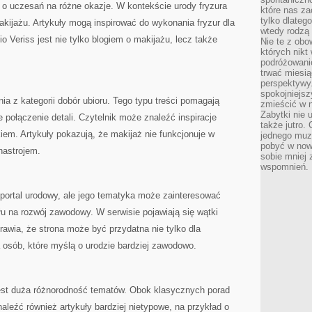
 o uczesań na różne okazje. W kontekście urody fryzura
które nas za
tylko dlateg
makijażu. Artykuły mogą inspirować do wykonania fryzur dla
wtedy rodzą 
o Veriss jest nie tylko blogiem o makijażu, lecz także
Nie te z obo
których nikt
podróżowani
trwać miesią
perspektywy
spokojniejszy
ia z kategorii dobór ubioru. Tego typu treści pomagają
zmieścić w n
Zabytki nie 
e połączenie detali. Czytelnik może znaleźć inspiracje
także jutro
em. Artykuły pokazują, że makijaż nie funkcjonuje w
jednego muze
pobyć w now
nastrojem.
sobie mniej
wspomnień.
 portal urodowy, ale jego tematyka może zainteresować
u na rozwój zawodowy. W serwisie pojawiają się wątki
rawia, że strona może być przydatna nie tylko dla
a osób, które myślą o urodzie bardziej zawodowo.
est duża różnorodność tematów. Obok klasycznych porad
aleźć również artykuły bardziej nietypowe, na przykład o