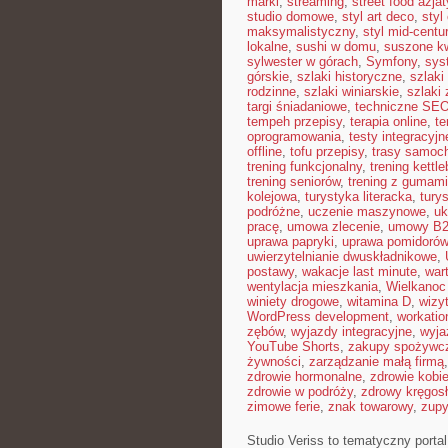
marki
,
streaming
,
street food azjat
studio domowe
,
styl art deco
,
styl
maksymalistyczny
,
styl mid-centu
lokalne
,
sushi w domu
,
suszone kw
sylwester w górach
,
Symfony
,
sys
górskie
,
szlaki historyczne
,
szlaki
rodzinne
,
szlaki winiarskie
,
szlaki
targi śniadaniowe
,
techniczne SE
tempeh przepisy
,
terapia online
,
te
oprogramowania
,
testy integracyjn
offline
,
tofu przepisy
,
trasy samoc
trening funkcjonalny
,
trening kettle
trening seniorów
,
trening z gumami
kolejowa
,
turystyka literacka
,
tury
podróżne
,
uczenie maszynowe
,
uk
pracę
,
umowa zlecenie
,
umowy B
uprawa papryki
,
uprawa pomidorów
uwierzytelnianie dwuskładnikowe
,
postawy
,
wakacje last minute
,
war
wentylacja mieszkania
,
Wielkanoc
winiety drogowe
,
witamina D
,
wizy
WordPress development
,
workatio
zębów
,
wyjazdy integracyjne
,
wyja
YouTube Shorts
,
zakupy spożywcz
żywności
,
zarządzanie małą firmą
zdrowie hormonalne
,
zdrowie kobie
zdrowie w podróży
,
zdrowy kręgos
zimowe ferie
,
znak towarowy
,
zup
Studio Veriss to tematyczny porta