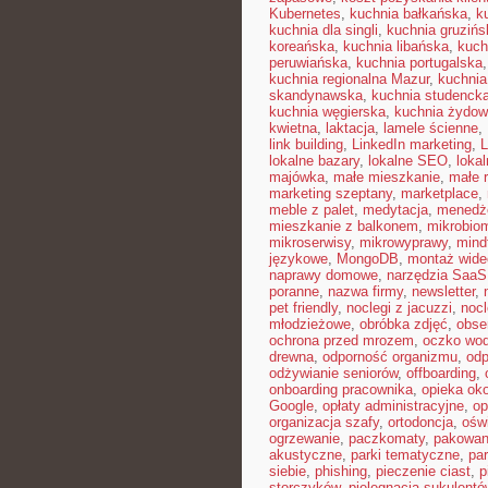
Kubernetes
,
kuchnia bałkańska
,
k
kuchnia dla singli
,
kuchnia gruzińs
koreańska
,
kuchnia libańska
,
kuch
peruwiańska
,
kuchnia portugalska
kuchnia regionalna Mazur
,
kuchnia
skandynawska
,
kuchnia studenck
kuchnia węgierska
,
kuchnia żydo
kwietna
,
laktacja
,
lamele ścienne
,
link building
,
LinkedIn marketing
,
L
lokalne bazary
,
lokalne SEO
,
loka
majówka
,
małe mieszkanie
,
małe 
marketing szeptany
,
marketplace
,
meble z palet
,
medytacja
,
menedże
mieszkanie z balkonem
,
mikrobiom
mikroserwisy
,
mikrowyprawy
,
mindf
językowe
,
MongoDB
,
montaż wide
naprawy domowe
,
narzędzia SaaS
poranne
,
nazwa firmy
,
newsletter
,
pet friendly
,
noclegi z jacuzzi
,
nocl
młodzieżowe
,
obróbka zdjęć
,
obse
ochrona przed mrozem
,
oczko wo
drewna
,
odporność organizmu
,
odp
odżywianie seniorów
,
offboarding
,
onboarding pracownika
,
opieka ok
Google
,
opłaty administracyjne
,
op
organizacja szafy
,
ortodoncja
,
oświ
ogrzewanie
,
paczkomaty
,
pakowan
akustyczne
,
parki tematyczne
,
par
siebie
,
phishing
,
pieczenie ciast
,
p
storczyków
,
pielęgnacja sukulentó