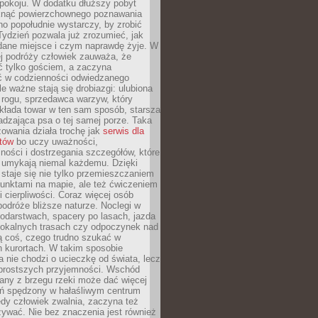
okoju. W dodatku dłuższy pobyt
knąć powierzchownego poznawania
no popołudnie wystarczy, by zrobić
 Tydzień pozwala już zrozumieć, jak
 dane miejsce i czym naprawdę żyje. W
ej podróży człowiek zauważa, że
ć tylko gościem, a zaczyna
ć w codzienności odwiedzanego
le ważne stają się drobiazgi: ulubiona
 rogu, sprzedawca warzyw, który
kłada towar w ten sam sposób, starsza
dzająca psa o tej samej porze. Taka
owania działa trochę jak
serwis dla
stów
bo uczy uważności,
ości i dostrzegania szczegółów, które
 umykają niemal każdemu. Dzięki
staje się nie tylko przemieszczaniem
unktami na mapie, ale też ćwiczeniem
i cierpliwości. Coraz więcej osób
podróże bliższe naturze. Noclegi w
odarstwach, spacery po lasach, jazda
lokalnych trasach czy odpoczynek nad
ą coś, czego trudno szukać w
h kurortach. W takim sposobie
 nie chodzi o ucieczkę od świata, lecz
 prostszych przyjemności. Wschód
any z brzegu rzeki może dać więcej
ień spędzony w hałaśliwym centrum
edy człowiek zwalnia, zaczyna też
zywać. Nie bez znaczenia jest również