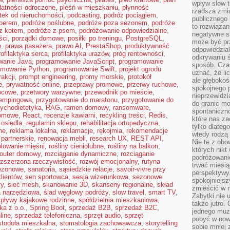
wpływ slow t
łatności odroczone
,
pleśń w mieszkaniu
,
płynność
rzadsza zmia
tek od nieruchomości
,
podcasting
,
podróż pociągiem
,
publicznego 
perem
,
podróże poślubne
,
podróże poza sezonem
,
podróże
to rozwiązan
z kotem
,
podróże z psem
,
podróżowanie odpowiedzialne
,
negatywne s
ści
,
porządki domowe
,
posiłki po treningu
,
PostgreSQL
,
może być pr
ę
,
prawa pasażera
,
prawo AI
,
PrestaShop
,
produktywność
odpowiedzia
rofilaktyka serca
,
profilaktyka urazów
,
próg rentowności
,
odkrywaniu ś
wanie Java
,
programowanie JavaScript
,
programowanie
sposób. Cza
amowanie Python
,
programowanie Swift
,
projekt ogrodu
uznać, że li
rakcji
,
prompt engineering
,
promy morskie
,
protokół
ale głęboko
e
,
prywatność online
,
przeprawy promowe
,
przerwy ruchowe
,
spokojnego p
ocowe
,
przetwory warzywne
,
przewodnik po mieście
,
nieprzewidzi
kempingowa
,
przygotowanie do maratonu
,
przygotowanie do
do granic mo
ychodietetyka
,
RAG
,
ramen domowy
,
ransomware
,
spontaniczn
domowe
,
React
,
recenzje kawiarni
,
recykling treści
,
Redis
,
które nas za
 osiedla
,
regulamin sklepu
,
rehabilitacja ortopedyczna
,
tylko dlateg
ne
,
reklama lokalna
,
reklamacje
,
rękojmia
,
rekomendacje
wtedy rodzą 
 partnerskie
,
renowacja mebli
,
research UX
,
REST API
,
Nie te z obo
olowanie mięśni
,
rośliny cieniolubne
,
rośliny na balkon
,
których nikt
router domowy
,
rozciąganie dynamiczne
,
rozciąganie
podróżowani
ozszerzona rzeczywistość
,
rozwój emocjonalny
,
rutyna
trwać miesią
sezonowe
,
sanatoria
,
sąsiedzkie relacje
,
savoir-vivre przy
perspektywy
lientów
,
sen sportowca
,
sesja wizerunkowa
,
sezonowe
spokojniejszy
fy
,
sieć mesh
,
skanowanie 3D
,
skanseny regionalne
,
skład
zmieścić w n
 narzędziowa
,
ślad węglowy podróży
,
slow travel
,
smart TV
,
Zabytki nie 
spływy kajakowe rodzinne
,
spółdzielnia mieszkaniowa
,
także jutro
ka z o.o.
,
Spring Boot
,
sprzedaż B2B
,
sprzedaż B2C
,
jednego muze
line
,
sprzedaż telefoniczna
,
sprzęt audio
,
sprzęt
pobyć w now
stodoła mieszkalna
,
stomatologia zachowawcza
,
storytelling
sobie mniej