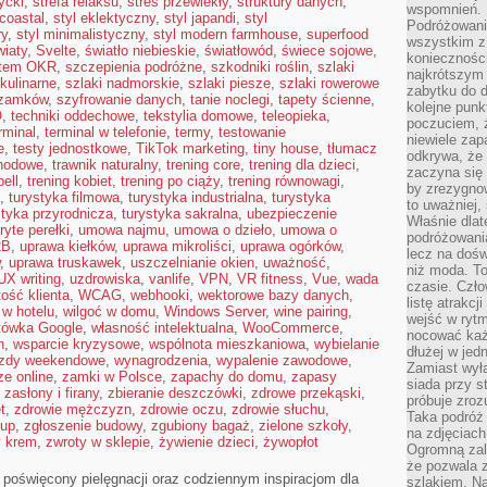
ycki
,
strefa relaksu
,
stres przewlekły
,
struktury danych
,
wspomnień.
 coastal
,
styl eklektyczny
,
styl japandi
,
styl
Podróżowanie
ry
,
styl minimalistyczny
,
styl modern farmhouse
,
superfood
wszystkim z 
iaty
,
Svelte
,
światło niebieskie
,
światłowód
,
świece sojowe
,
konieczności
tem OKR
,
szczepienia podróżne
,
szkodniki roślin
,
szlaki
najkrótszym 
 kulinarne
,
szlaki nadmorskie
,
szlaki piesze
,
szlaki rowerowe
zabytku do dr
 zamków
,
szyfrowanie danych
,
tanie noclegi
,
tapety ścienne
,
kolejne punk
O
,
techniki oddechowe
,
tekstylia domowe
,
teleopieka
,
poczuciem, ż
rminal
,
terminal w telefonie
,
termy
,
testowanie
niewiele zap
e
,
testy jednostkowe
,
TikTok marketing
,
tiny house
,
tłumacz
odkrywa, że
hodowe
,
trawnik naturalny
,
trening core
,
trening dla dzieci
,
zaczyna się 
bell
,
trening kobiet
,
trening po ciąży
,
trening równowagi
,
by zrezygnow
,
turystyka filmowa
,
turystyka industrialna
,
turystyka
to uważniej, 
styka przyrodnicza
,
turystyka sakralna
,
ubezpieczenie
Właśnie dlat
ryte perełki
,
umowa najmu
,
umowa o dzieło
,
umowa o
podróżowania
2B
,
uprawa kiełków
,
uprawa mikroliści
,
uprawa ogórków
,
lecz na dośw
,
uprawa truskawek
,
uszczelnianie okien
,
uważność
,
niż moda. To
UX writing
,
uzdrowiska
,
vanlife
,
VPN
,
VR fitness
,
Vue
,
wada
czasie. Czło
tość klienta
,
WCAG
,
webhooki
,
wektorowe bazy danych
,
listę atrakc
 w hotelu
,
wilgoć w domu
,
Windows Server
,
wine pairing
,
wejść w ryt
tówka Google
,
własność intelektualna
,
WooCommerce
,
nocować każ
n
,
wsparcie kryzysowe
,
wspólnota mieszkaniowa
,
wybielanie
dłużej w jed
zdy weekendowe
,
wynagrodzenia
,
wypalenie zawodowe
,
Zamiast wyłą
e online
,
zamki w Polsce
,
zapachy do domu
,
zapasy
siada przy s
,
zasłony i firany
,
zbieranie deszczówki
,
zdrowe przekąski
,
próbuje zroz
t
,
zdrowie mężczyzn
,
zdrowie oczu
,
zdrowie słuchu
,
Taka podróż
łup
,
zgłoszenie budowy
,
zgubiony bagaż
,
zielone szkoły
,
na zdjęciach
y krem
,
zwroty w sklepie
,
żywienie dzieci
,
żywopłot
Ogromną zale
że pozwala 
l poświęcony pielęgnacji oraz codziennym inspiracjom dla
szlakiem. Na