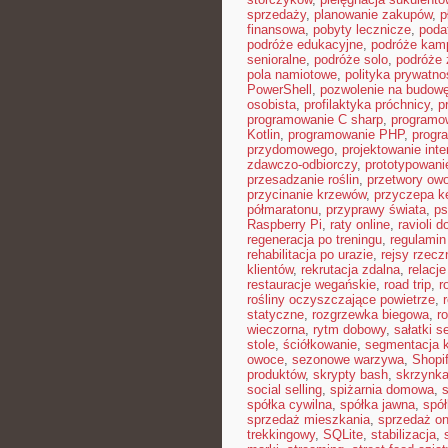
sprzedaży
,
planowanie zakupów
,
p
finansowa
,
pobyty lecznicze
,
poda
podróże edukacyjne
,
podróże kam
senioralne
,
podróże solo
,
podróże 
pola namiotowe
,
polityka prywatno
PowerShell
,
pozwolenie na budow
osobista
,
profilaktyka próchnicy
,
p
programowanie C sharp
,
programo
Kotlin
,
programowanie PHP
,
progr
przydomowego
,
projektowanie inte
zdawczo-odbiorczy
,
prototypowani
przesadzanie roślin
,
przetwory ow
przycinanie krzewów
,
przyczepa 
półmaratonu
,
przyprawy świata
,
ps
Raspberry Pi
,
raty online
,
ravioli 
regeneracja po treningu
,
regulamin
rehabilitacja po urazie
,
rejsy rzecz
klientów
,
rekrutacja zdalna
,
relacje
restauracje wegańskie
,
road trip
,
r
rośliny oczyszczające powietrze
,
statyczne
,
rozgrzewka biegowa
,
r
wieczorna
,
rytm dobowy
,
sałatki 
stole
,
ściółkowanie
,
segmentacja k
owoce
,
sezonowe warzywa
,
Shopi
produktów
,
skrypty bash
,
skrzynka
social selling
,
spiżarnia domowa
,
spółka cywilna
,
spółka jawna
,
spół
sprzedaż mieszkania
,
sprzedaż on
trekkingowy
,
SQLite
,
stabilizacja
,