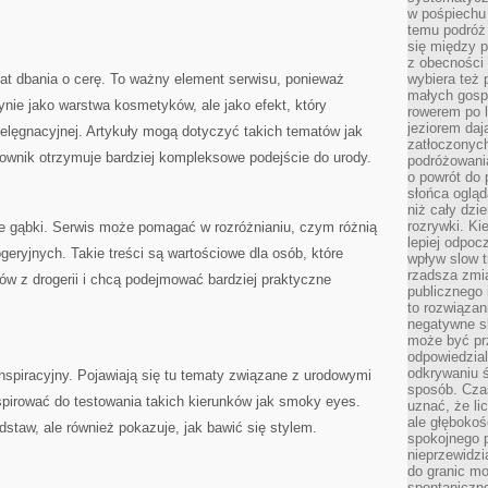
w pośpiechu
temu podróż 
się między p
z obecności 
at dbania o cerę. To ważny element serwisu, ponieważ
wybiera też 
małych gosp
ynie jako warstwa kosmetyków, ale jako efekt, który
rowerem po 
jeziorem daj
ielęgnacyjnej. Artykuły mogą dotyczyć takich tematów jak
zatłoczonyc
kownik otrzymuje bardziej kompleksowe podejście do urody.
podróżowania
o powrót do
słońca ogląd
niż cały dz
rozrywki. Ki
 gąbki. Serwis może pomagać w rozróżnianiu, czym różnią
lepiej odpoc
geryjnych. Takie treści są wartościowe dla osób, które
wpływ slow t
rzadsza zmia
ów z drogerii i chcą podejmować bardziej praktyczne
publicznego 
to rozwiązan
negatywne s
może być pr
odpowiedzia
odkrywaniu ś
nspiracyjny. Pojawiają się tu tematy związane z urodowymi
sposób. Cza
spirować do testowania takich kierunków jak smoky eyes.
uznać, że li
ale głęboko
dstaw, ale również pokazuje, jak bawić się stylem.
spokojnego p
nieprzewidzi
do granic mo
spontaniczn