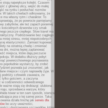
ie stoją największe kolejki. Czasem
jść z głównej ulicy, wejść do małej
iąść na rynku i posłuchać rozmów
. W takich chwilach odkrywamy, że
e ma własny rytm i charakter. To
sprawiają, że po powrocie pamiętamy
zwy zabytków, ale też zapach porannej
k kościelnych dzwonów czy smak
nego jeszcze ciepłego. Slow travel ma
raktyczny. Podróżowanie bez ciągłego
 mniej stresu, mniej niepotrzebnych
ęcej elastyczności. Zamiast kupować
ilety na ostatnią chwilę i zmieniać
wa dni, można lepiej zaplanować
leźć miejsca, które dają poczucie
okoju. W dodatku dłuższy pobyt
knąć powierzchownego poznawania
no popołudnie wystarczy, by zrobić
 Tydzień pozwala już zrozumieć, jak
 dane miejsce i czym naprawdę żyje. W
ej podróży człowiek zauważa, że
ć tylko gościem, a zaczyna
ć w codzienności odwiedzanego
le ważne stają się drobiazgi: ulubiona
 rogu, sprzedawca warzyw, który
kłada towar w ten sam sposób, starsza
dzająca psa o tej samej porze. Taka
owania działa trochę jak
serwis dla
stów
bo uczy uważności,
ości i dostrzegania szczegółów, które