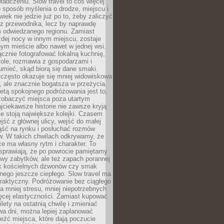
iadczeniu. Slow travel to coś więcej
 sposób myślenia o drodze, miejscu i
wiek nie jedzie już po to, żeby zaliczyć
ji z przewodnika, lecz by naprawdę
m odwiedzanego regionu. Zamiast
dej nocy w innym miejscu, zostaje
nym mieście albo nawet w jednej wsi.
cznie fotografować lokalną kuchnię,
tole, rozmawia z gospodarzami i
umieć, skąd biorą się dane smaki.
 często okazuje się mniej widowiskowa
, ale znacznie bogatsza w przeżycia.
tą spokojnego podróżowania jest to,
zobaczyć miejsca poza utartym
jciekawsze historie nie zawsze kryją
ie stoją największe kolejki. Czasem
jść z głównej ulicy, wejść do małej
iąść na rynku i posłuchać rozmów
. W takich chwilach odkrywamy, że
e ma własny rytm i charakter. To
sprawiają, że po powrocie pamiętamy
zwy zabytków, ale też zapach porannej
k kościelnych dzwonów czy smak
nego jeszcze ciepłego. Slow travel ma
raktyczny. Podróżowanie bez ciągłego
 mniej stresu, mniej niepotrzebnych
ęcej elastyczności. Zamiast kupować
ilety na ostatnią chwilę i zmieniać
wa dni, można lepiej zaplanować
leźć miejsca, które dają poczucie