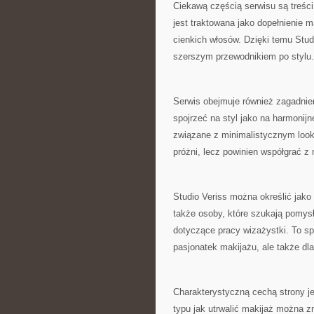
Ciekawą częścią serwisu są treści
jest traktowana jako dopełnienie 
cienkich włosów. Dzięki temu Studi
szerszym przewodnikiem po stylu.
Serwis obejmuje również zagadnien
spojrzeć na styl jako na harmonijn
związane z minimalistycznym looki
próżni, lecz powinien współgrać z 
Studio Veriss można określić jako
także osoby, które szukają pomysł
dotyczące pracy wizażystki. To sp
pasjonatek makijażu, ale także dl
Charakterystyczną cechą strony j
typu jak utrwalić makijaż można zn