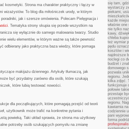
się tam, gdz
ać kosmetyki. Strona ma charakter praktyczny i łączy w
wystarczy ze
i wizażystów. To blog dla miłośniczek urody, w którym
piekarni, us
mieszkańców
oradniki, jak i szersze omówienia. Polecam Pielęgnacja i
każde miejsc
właśnie one 
wości
. Tematyka strony skupia się przede wszystkim na
nie tylko na
granicza się wyłącznie do samego malowania twarzy. Studio
kawy, dźwię
chleba kupio
zenie wielu elementów, w którym ważne są także pewność
też wymiar p
być odbierany jako praktyczna baza wiedzy, które pomaga
pędu oznacza
kosztów i wi
najdroższe b
noclegi co d
budżet i zna
domowego sp
otyczące makijażu dziennego. Artykuły tłumaczą, jak
pozwala uni
regionu. Jed
 może być przydatny zarówno dla osób, które szukają
kilka zdjęć.
funkcjonuje
elniczek, które lubią testować nowości.
połowie taki
przestaje by
uczestniczy
regionu. Nag
ukcje dla początkujących, które pomagają przejść od teorii
kawiarnia na
eł, użytkownik może trafić na konkretne pytania i
codziennie u
pani wyprowa
tłustą powieką. Taki układ sprawia, że strona ma użytkowy
forma podróż
profesjonali
ealne potrzeby osób szukających pomysłu na zmianę
systematyczn