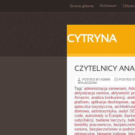
Archiwum
Strona główna
Chłodn
CYTRYNA
CZYTELNICY ANA
POSTED BY ADMIN
POSTED ON
WYŁĄCZONA
Tagi:
administracja serwerami
,
Ad
aktywizacja seniora
,
aktywność po
Amazon
,
analiza konkurencji
,
and
platform
,
aplikacje desktopowe
,
ap
apteczka turystyczna
,
architektura
domowa
,
astroturystyka
,
audyt S
code
,
autostrady w Europie
,
backe
satysfakcji
,
badanie tarczycy
,
bal
benefity pracownicze
,
bezpieczeńs
seniora
,
bezpieczeństwo w podróż
rekreacyjne
,
bieganie trailowe
,
bik