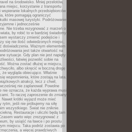
ravel na środowisko. Mniej przelotów,
na miejsc, korzystanie z transportu
i wspieranie lokalnych przedsiębiorców
ia, które pomagają ograniczyć
kutki masowej turystyki. Podróżowanie
zyjemne i jednocześnie
lne. Nie trzeba rezygnować z marzeń o
wiata, by robić to w bardziej świadomy
sem wystarczy zmienić podejście i
czy się nie ilość odwiedzonych miejsc,
ść doświadczenia. Ważnym elementem
odróżowania jest także otwartość na
ane sytuacje. Gdy plan nie jest napięty
żliwości, łatwiej pozwolić sobie na
ość. Można zostać dłużej w miejscu,
chwyciło, albo skręcić w boczną drogę
o, że wygląda obiecująco. Właśnie
się wspomnienia, które zostają na lata.
wiązkowych atrakcji, lecz z chwil,
 wcześniej nie zaplanował. Powolne
e nie oznacza, że każda wyprawa musi
cami. To raczej zaproszenie do zmiany
. Nawet krótki wyjazd może mieć
 rytm, jeśli nie próbujemy na siłę
im wszystkiego. Świat nie zniknie.
uciekną. Restauracje i uliczki będą tam
. Czasem warto więc zrezygnować z
um, by usiąść na ławce i po prostu
ym miejscu. Taka podróż zostawia po
 zmęczenia, a więcej prawdziwych