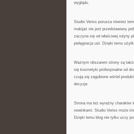
wyglądu.
Studio Veriss porusza również tem
makijaż nie jest przedstawiany jed
zaczyna się od właściwej rutyny p
pielęgnacja ust. Dzięki temu użyt
Ważnym obszarem strony są także
się kosmetyki profesjonalne od dro
czują się zagubione wśród produkt
decyzje.
Strona ma też wyraźny charakter i
nowinkami. Studio Veriss może in
Dzięki temu blog nie tylko uczy po