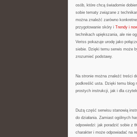
osób, które chcą świadomie dobier
sobie tematy związane z technikam
można znaleźć zarówno konkretne p
przygotowanie skóry i
Trendy i no
technikach upiększania, ale nie o
Veriss pokazuje urodę jako połąc
siebie. Dzięki temu serwis może 
zrozumieć podstawy.
Na stronie można znaleźć treści d
podkreślić usta. Dzięki temu blog
prostych instrukcji, jak i dla czyt
Dużą część serwisu stanowią instr
do działania. Zamiast ogólnych has
odpowiedzi: jak poradzić sobie z 
charakter i może odpowiadać na r