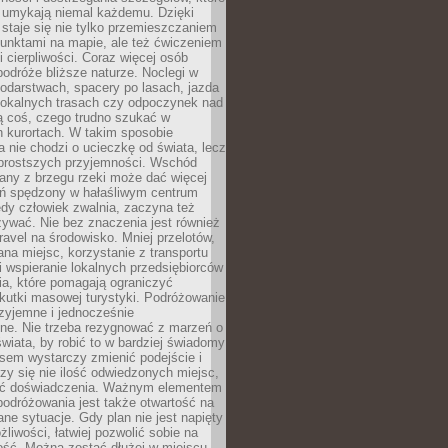
 umykają niemal każdemu. Dzięki
staje się nie tylko przemieszczaniem
unktami na mapie, ale też ćwiczeniem
i cierpliwości. Coraz więcej osób
podróże bliższe naturze. Noclegi w
odarstwach, spacery po lasach, jazda
lokalnych trasach czy odpoczynek nad
ą coś, czego trudno szukać w
h kurortach. W takim sposobie
 nie chodzi o ucieczkę od świata, lecz
 prostszych przyjemności. Wschód
any z brzegu rzeki może dać więcej
ień spędzony w hałaśliwym centrum
edy człowiek zwalnia, zaczyna też
zywać. Nie bez znaczenia jest również
ravel na środowisko. Mniej przelotów,
na miejsc, korzystanie z transportu
i wspieranie lokalnych przedsiębiorców
ia, które pomagają ograniczyć
kutki masowej turystyki. Podróżowanie
zyjemne i jednocześnie
lne. Nie trzeba rezygnować z marzeń o
wiata, by robić to w bardziej świadomy
sem wystarczy zmienić podejście i
czy się nie ilość odwiedzonych miejsc,
ść doświadczenia. Ważnym elementem
odróżowania jest także otwartość na
ane sytuacje. Gdy plan nie jest napięty
żliwości, łatwiej pozwolić sobie na
ość. Można zostać dłużej w miejscu,