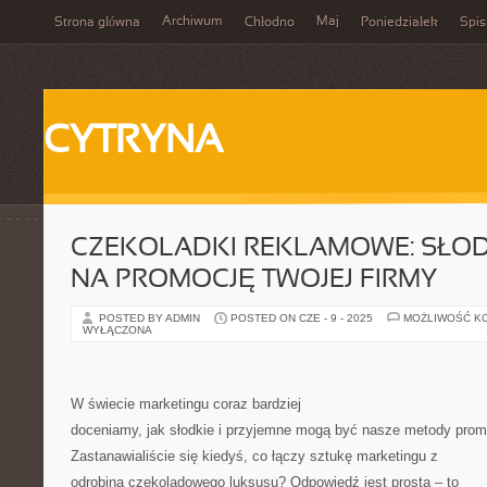
Archiwum
Maj
Strona główna
Chłodno
Poniedziałek
Spis
CYTRYNA
CZEKOLADKI REKLAMOWE: SŁOD
NA PROMOCJĘ TWOJEJ FIRMY
POSTED BY ADMIN
POSTED ON CZE - 9 - 2025
MOŻLIWOŚĆ K
WYŁĄCZONA
W świecie marketingu coraz bardziej
doceniamy, jak słodkie i przyjemne mogą być nasze metody promo
Zastanawialiście się kiedyś, co łączy sztukę marketingu z
odrobiną czekoladowego luksusu? Odpowiedź jest prosta – to