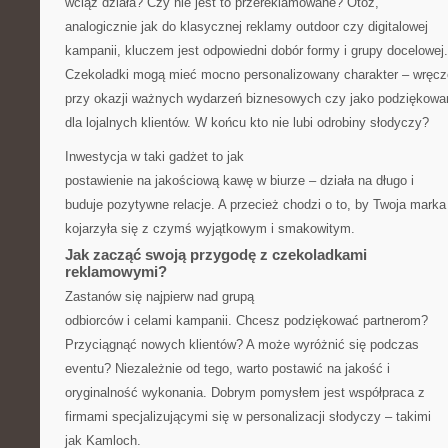
wciąż działa? Czy nie jest to przereklamowane? Otóż,
analogicznie jak do klasycznej reklamy outdoor czy digitalowej
kampanii, kluczem jest odpowiedni dobór formy i grupy docelowej.
Czekoladki mogą mieć mocno personalizowany charakter – wręc
przy okazji ważnych wydarzeń biznesowych czy jako podziękowa
dla lojalnych klientów. W końcu kto nie lubi odrobiny słodyczy?
Inwestycja w taki gadżet to jak
postawienie na jakościową kawę w biurze – działa na długo i
buduje pozytywne relacje. A przecież chodzi o to, by Twoja marka
kojarzyła się z czymś wyjątkowym i smakowitym.
Jak zacząć swoją przygodę z czekoladkami
reklamowymi?
Zastanów się najpierw nad grupą
odbiorców i celami kampanii. Chcesz podziękować partnerom?
Przyciągnąć nowych klientów? A może wyróżnić się podczas
eventu? Niezależnie od tego, warto postawić na jakość i
oryginalność wykonania. Dobrym pomysłem jest współpraca z
firmami specjalizującymi się w personalizacji słodyczy – takimi
jak Kamloch.