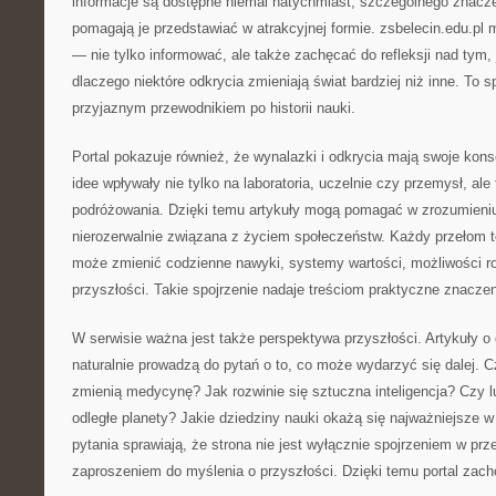
informacje są dostępne niemal natychmiast, szczególnego znaczen
pomagają je przedstawiać w atrakcyjnej formie. zsbelecin.edu.pl m
— nie tylko informować, ale także zachęcać do refleksji nad tym, 
dlaczego niektóre odkrycia zmieniają świat bardziej niż inne. To 
przyjaznym przewodnikiem po historii nauki.
Portal pokazuje również, że wynalazki i odkrycia mają swoje ko
idee wpływały nie tylko na laboratoria, uczelnie czy przemysł, al
podróżowania. Dzięki temu artykuły mogą pomagać w zrozumieniu
nierozerwalnie związana z życiem społeczeństw. Każdy przełom 
może zmienić codzienne nawyki, systemy wartości, możliwości r
przyszłości. Takie spojrzenie nadaje treściom praktyczne znaczen
W serwisie ważna jest także perspektywa przyszłości. Artykuły 
naturalnie prowadzą do pytań o to, co może wydarzyć się dalej. 
zmienią medycynę? Jak rozwinie się sztuczna inteligencja? Czy 
odległe planety? Jakie dziedziny nauki okażą się najważniejsze 
pytania sprawiają, że strona nie jest wyłącznie spojrzeniem w prz
zaproszeniem do myślenia o przyszłości. Dzięki temu portal zach