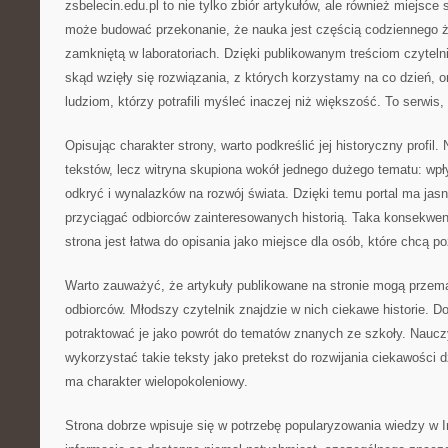
zsbelecin.edu.pl to nie tylko zbiór artykułów, ale również miejsce
może budować przekonanie, że nauka jest częścią codziennego ży
zamkniętą w laboratoriach. Dzięki publikowanym treściom czyteln
skąd wzięły się rozwiązania, z których korzystamy na co dzień, 
ludziom, którzy potrafili myśleć inaczej niż większość. To serwis,
Opisując charakter strony, warto podkreślić jej historyczny profil.
tekstów, lecz witryna skupiona wokół jednego dużego tematu: wpł
odkryć i wynalazków na rozwój świata. Dzięki temu portal ma ja
przyciągać odbiorców zainteresowanych historią. Taka konsekwen
strona jest łatwa do opisania jako miejsce dla osób, które chcą po
Warto zauważyć, że artykuły publikowane na stronie mogą przem
odbiorców. Młodszy czytelnik znajdzie w nich ciekawe historie. D
potraktować je jako powrót do tematów znanych ze szkoły. Naucz
wykorzystać takie teksty jako pretekst do rozwijania ciekawości 
ma charakter wielopokoleniowy.
Strona dobrze wpisuje się w potrzebę popularyzowania wiedzy w 