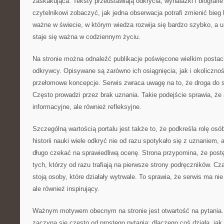
zaskakująca. Teksty przedstawiają odkrycia, wynalazki i biografi
czytelnikowi zobaczyć, jak jedna obserwacja potrafi zmienić bieg h
ważne w świecie, w którym wiedza rozwija się bardzo szybko, a u
staje się ważna w codziennym życiu.
Na stronie można odnaleźć publikacje poświęcone wielkim postac
odkrywcy. Opisywane są zarówno ich osiągnięcia, jak i okoliczno
przełomowe koncepcje. Serwis zwraca uwagę na to, że droga do 
Często prowadzi przez brak uznania. Takie podejście sprawia, że a
informacyjne, ale również refleksyjne.
Szczególną wartością portalu jest także to, że podkreśla rolę os
historii nauki wiele odkryć nie od razu spotykało się z uznaniem,
długo czekać na sprawiedliwą ocenę. Strona przypomina, że post
tych, którzy od razu trafiają na pierwsze strony podręczników. C
stoją osoby, które działały wytrwale. To sprawia, że serwis ma nie
ale również inspirujący.
Ważnym motywem obecnym na stronie jest otwartość na pytania. 
zaczyna się często od prostego pytania: dlaczego coś działa, jak