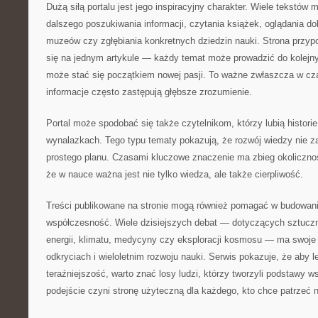
Dużą siłą portalu jest jego inspiracyjny charakter. Wiele tekstów
dalszego poszukiwania informacji, czytania książek, oglądania 
muzeów czy zgłębiania konkretnych dziedzin nauki. Strona przyp
się na jednym artykule — każdy temat może prowadzić do kolejny
może stać się początkiem nowej pasji. To ważne zwłaszcza w cz
informacje często zastępują głębsze zrozumienie.
Portal może spodobać się także czytelnikom, którzy lubią histori
wynalazkach. Tego typu tematy pokazują, że rozwój wiedzy nie 
prostego planu. Czasami kluczowe znaczenie ma zbieg okolicznoś
że w nauce ważna jest nie tylko wiedza, ale także cierpliwość.
Treści publikowane na stronie mogą również pomagać w budowani
współczesność. Wiele dzisiejszych debat — dotyczących sztucznej
energii, klimatu, medycyny czy eksploracji kosmosu — ma swoje
odkryciach i wieloletnim rozwoju nauki. Serwis pokazuje, że aby l
teraźniejszość, warto znać losy ludzi, którzy tworzyli podstawy 
podejście czyni stronę użyteczną dla każdego, kto chce patrzeć n