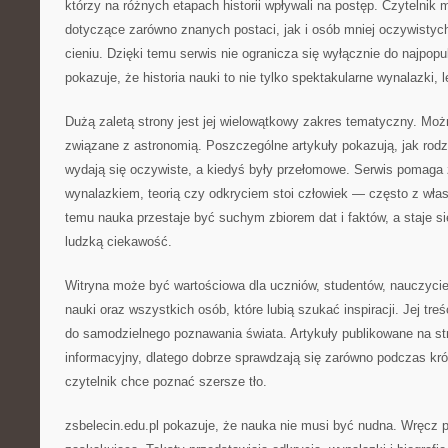
którzy na różnych etapach historii wpływali na postęp. Czytelnik
dotyczące zarówno znanych postaci, jak i osób mniej oczywistyc
cieniu. Dzięki temu serwis nie ogranicza się wyłącznie do najpopu
pokazuje, że historia nauki to nie tylko spektakularne wynalazki, l
Dużą zaletą strony jest jej wielowątkowy zakres tematyczny. Możn
związane z astronomią. Poszczególne artykuły pokazują, jak rodził
wydają się oczywiste, a kiedyś były przełomowe. Serwis pomag
wynalazkiem, teorią czy odkryciem stoi człowiek — często z włas
temu nauka przestaje być suchym zbiorem dat i faktów, a staje si
ludzką ciekawość.
Witryna może być wartościowa dla uczniów, studentów, nauczyciel
nauki oraz wszystkich osób, które lubią szukać inspiracji. Jej tre
do samodzielnego poznawania świata. Artykuły publikowane na st
informacyjny, dlatego dobrze sprawdzają się zarówno podczas krótk
czytelnik chce poznać szersze tło.
zsbelecin.edu.pl pokazuje, że nauka nie musi być nudna. Wręcz