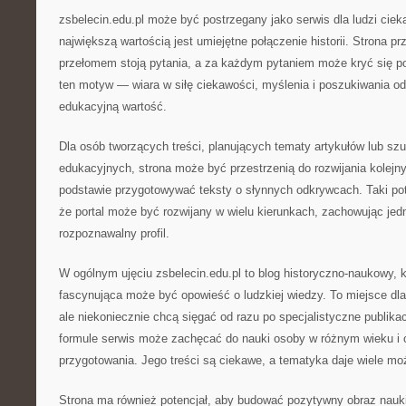
zsbelecin.edu.pl może być postrzegany jako serwis dla ludzi cie
największą wartością jest umiejętne połączenie historii. Strona 
przełomem stoją pytania, a za każdym pytaniem może kryć się po
ten motyw — wiara w siłę ciekawości, myślenia i poszukiwania od
edukacyjną wartość.
Dla osób tworzących treści, planujących tematy artykułów lub szu
edukacyjnych, strona może być przestrzenią do rozwijania kolejn
podstawie przygotowywać teksty o słynnych odkrywcach. Taki pot
że portal może być rozwijany w wielu kierunkach, zachowując jed
rozpoznawalny profil.
W ogólnym ujęciu zsbelecin.edu.pl to blog historyczno-naukowy, k
fascynująca może być opowieść o ludzkiej wiedzy. To miejsce dla 
ale niekoniecznie chcą sięgać od razu po specjalistyczne publikac
formule serwis może zachęcać do nauki osoby w różnym wieku i
przygotowania. Jego treści są ciekawe, a tematyka daje wiele moż
Strona ma również potencjał, aby budować pozytywny obraz nauki 