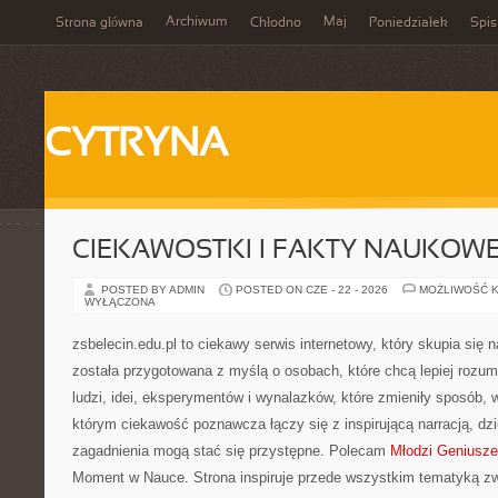
Archiwum
Maj
Strona główna
Chłodno
Poniedziałek
Spis
CYTRYNA
CIEKAWOSTKI I FAKTY NAUKOW
POSTED BY ADMIN
POSTED ON CZE - 22 - 2026
MOŻLIWOŚĆ 
WYŁĄCZONA
zsbelecin.edu.pl to ciekawy serwis internetowy, który skupia się na
została przygotowana z myślą o osobach, które chcą lepiej rozumi
ludzi, idei, eksperymentów i wynalazków, które zmieniły sposób, 
którym ciekawość poznawcza łączy się z inspirującą narracją, dz
zagadnienia mogą stać się przystępne. Polecam
Młodzi Geniusze 
Moment w Nauce. Strona inspiruje przede wszystkim tematyką z