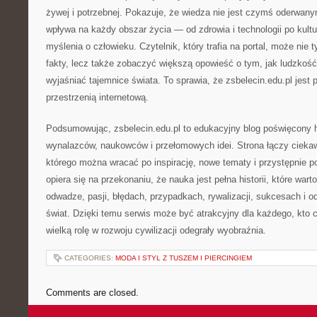
żywej i potrzebnej. Pokazuje, że wiedza nie jest czymś oderwany
wpływa na każdy obszar życia — od zdrowia i technologii po kultu
myślenia o człowieku. Czytelnik, który trafia na portal, może nie
fakty, lecz także zobaczyć większą opowieść o tym, jak ludzkość
wyjaśniać tajemnice świata. To sprawia, że zsbelecin.edu.pl jest 
przestrzenią internetową.
Podsumowując, zsbelecin.edu.pl to edukacyjny blog poświęcony hi
wynalazców, naukowców i przełomowych idei. Strona łączy ciekaw
którego można wracać po inspirację, nowe tematy i przystępnie p
opiera się na przekonaniu, że nauka jest pełna historii, które wart
odwadze, pasji, błędach, przypadkach, rywalizacji, sukcesach i od
świat. Dzięki temu serwis może być atrakcyjny dla każdego, kto c
wielką rolę w rozwoju cywilizacji odegrały wyobraźnia.
CATEGORIES:
MODA I STYL Z TUSZEM I PIERCINGIEM
Comments are closed.