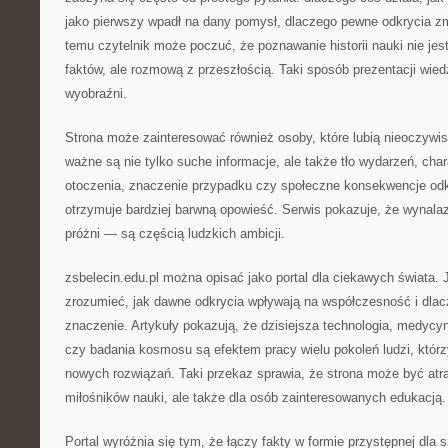
jako pierwszy wpadł na dany pomysł, dlaczego pewne odkrycia zmi
temu czytelnik może poczuć, że poznawanie historii nauki nie je
faktów, ale rozmową z przeszłością. Taki sposób prezentacji wie
wyobraźni.
Strona może zainteresować również osoby, które lubią nieoczywis
ważne są nie tylko suche informacje, ale także tło wydarzeń, char
otoczenia, znaczenie przypadku czy społeczne konsekwencje odkr
otrzymuje bardziej barwną opowieść. Serwis pokazuje, że wynalazk
próżni — są częścią ludzkich ambicji.
zsbelecin.edu.pl można opisać jako portal dla ciekawych świata. 
zrozumieć, jak dawne odkrycia wpływają na współczesność i dlac
znaczenie. Artykuły pokazują, że dzisiejsza technologia, medycyn
czy badania kosmosu są efektem pracy wielu pokoleń ludzi, któr
nowych rozwiązań. Taki przekaz sprawia, że strona może być atra
miłośników nauki, ale także dla osób zainteresowanych edukacją.
Portal wyróżnia się tym, że łączy fakty w formie przystępnej dla 