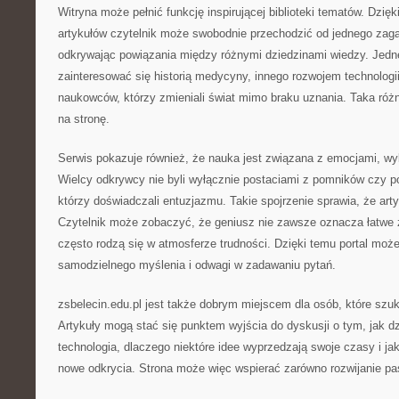
Witryna może pełnić funkcję inspirującej biblioteki tematów. Dzięki
artykułów czytelnik może swobodnie przechodzić od jednego zaga
odkrywając powiązania między różnymi dziedzinami wiedzy. Jed
zainteresować się historią medycyny, innego rozwojem technologi
naukowców, którzy zmieniali świat mimo braku uznania. Taka ró
na stronę.
Serwis pokazuje również, że nauka jest związana z emocjami, wybo
Wielcy odkrywcy nie byli wyłącznie postaciami z pomników czy po
którzy doświadczali entuzjazmu. Takie spojrzenie sprawia, że art
Czytelnik może zobaczyć, że geniusz nie zawsze oznacza łatwe 
często rodzą się w atmosferze trudności. Dzięki temu portal może
samodzielnego myślenia i odwagi w zadawaniu pytań.
zsbelecin.edu.pl jest także dobrym miejscem dla osób, które szuk
Artykuły mogą stać się punktem wyjścia do dyskusji o tym, jak dzi
technologia, dlaczego niektóre idee wyprzedzają swoje czasy i ja
nowe odkrycia. Strona może więc wspierać zarówno rozwijanie pas