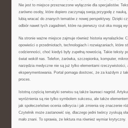
Nie jest to miejsce przeznaczone wyłącznie dla specjalistów. Te
zarówno osoby, które dopiero zaczynają swoją przygodę z nauką, j
lubią wracać do znanych tematów z nowej perspektywy. Dzięki czyt
odbiór nawet tych zagadnień, które na pierwszy rzut oka mogą 
Na stronie ważne miejsce zajmuje również historia wynalazków. 
opowieści o przedmiotach, technologiach i rozwiązaniach, które st
codzienności, choć kiedyś były zupełną nowością. Takie teksty p
świat wokół nas. Telefon, żarówka, szczepionka, komputer, mik
narzędzia medyczne nie są już tylko elementami rzeczywistości, 
eksperymentowania. Portal pomaga dostrzec, że za każdym z taki
proces.
Istotną częścią tematyki serwisu są także laureaci nagród. Artyku
wyróżnienia są nie tylko symbolem sukcesu, ale także elementem
jak społeczeństwo ocenia odkrycia i jak zmienia się znaczenie ró
Czytelnik może zastanowić się, dlaczego jedni twórcy zyskują sła
mało znani. To sprawia, że lektura ma również wymiar krytyczny.