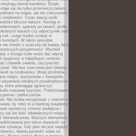
 umykają niemal każdemu. Dzięki
staje się nie tylko przemieszczaniem
unktami na mapie, ale też ćwiczeniem
i cierpliwości. Coraz więcej osób
podróże bliższe naturze. Noclegi w
odarstwach, spacery po lasach, jazda
lokalnych trasach czy odpoczynek nad
ą coś, czego trudno szukać w
h kurortach. W takim sposobie
 nie chodzi o ucieczkę od świata, lecz
 prostszych przyjemności. Wschód
any z brzegu rzeki może dać więcej
ień spędzony w hałaśliwym centrum
edy człowiek zwalnia, zaczyna też
zywać. Nie bez znaczenia jest również
ravel na środowisko. Mniej przelotów,
na miejsc, korzystanie z transportu
i wspieranie lokalnych przedsiębiorców
ia, które pomagają ograniczyć
kutki masowej turystyki. Podróżowanie
zyjemne i jednocześnie
lne. Nie trzeba rezygnować z marzeń o
wiata, by robić to w bardziej świadomy
sem wystarczy zmienić podejście i
czy się nie ilość odwiedzonych miejsc,
ść doświadczenia. Ważnym elementem
odróżowania jest także otwartość na
ane sytuacje. Gdy plan nie jest napięty
żliwości, łatwiej pozwolić sobie na
ość. Można zostać dłużej w miejscu,