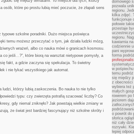
e zgubić się między tematami. To miejsce dla tych, którzy
domowego sp
pozwala uni
la osób, które po prostu lubią mieć poczucie, że złapali sens
regionu. Jed
kilka zdjęć.
funkcjonuje
połowie taki
przestaje by
uczestniczy
iż typowe szkolne poradniki. Dużo miejsca poświęca
regionu. Nag
ęki temu możesz przeczytać o tym, jak działa ludzki mózg,
kawiarnia na
codziennie u
iwnych wrażeń, albo co nauka mówi o granicach kosmosu.
pani wyprowa
forma podróż
 „a co jeśli…?”, które biorą na warsztat nietypowe pomysły, a
profesjonali
się fakt, a gdzie zaczyna się spekulacja. To świetny
systematyczn
w pośpiechu
k i nie łykać wszystkiego jak automat.
temu podróż 
się między p
z obecności 
wybiera też 
a ludzi, którzy lubią zaskoczenia. Bo nauka to nie tylko
małych gosp
rowerem po 
powiedzi typu: czy zwierzęta potrafią szacować liczby? Co
jeziorem daj
okresy, gdy niemal zniknęło? Jak powstają wielkie zmiany w
zatłoczonyc
podróżowania
ją, że świat jest bardziej fascynujący niż szkolne skróty i
o powrót do
słońca ogląd
niż cały dz
rozrywki. Ki
lepiej odpoc