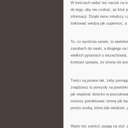
W treściach widać też nacisk na t
do tego, aby nie czekać, aż ktoś 
informacji. Dzięki temu młodszy cz
traktować wiedzę jak supermoc, a 
To, co wyróżnia serwis, to wielot
zasobach do nauki, a drugiego na
wielkich pytaniach o wszechświat,
kontrast sprawia, że strona nie je
Treści są pisane tak, żeby pomaga
znajdziesz tu pomysły na powtórki
jak wspierać dziecko w poszukiwan
możesz potraktować stronę jak bazę 
prostu osobą, która lubi wiedzieć 
Warto też zwrócić uwagę na styl: z