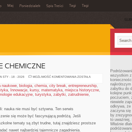
Maj
Tagi
Tagi
o
Poniedziałek
Spis Treści
SUB
JE CHEMICZNE
Podróżowanie
wszystkim z 
CHEMIA
 STY - 18 - 2026
MOŻLIWOŚĆ KOMENTOWANIA
ZOSTAŁA
konieczności
I
REAKCJE
najkrótszym 
a naukowe
,
biologia
,
chemia
,
city break
,
entrepreneurship
,
CHEMICZNE
zabytku do dr
styka
,
Innowacje
,
kursy
,
matematyka
,
miejsca historyczne
,
kolejne punk
nologie edukacyjne
,
turystyka
,
zabytki
,
zatrudnienie
,
poczuciem, ż
niewiele zap
odkrywa, że
li: nauka nie musi być sztywna. Ten serwis
zaczyna się 
by zrezygnow
zenie się może być fascynującą podróżą. Jeśli
to uważniej, 
zkolne tematy są zbyt trudne, tutaj znajdziesz prostsze
Właśnie dlat
podróżowania
adać nawet najbardziej tajemnicze zagadnienia.