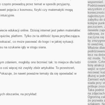
wspomnień.
y często prowadzą przez temat w sposób przyjazny,
Podróżowanie
wszystkim z 
nawet pojęcia z kosmosu, fizyki czy matematyki mogą
konieczności
intuicyjnie.
najkrótszym 
zabytku do dr
kolejne punk
poczuciem, ż
niewiele zap
ecie edukacji online. Dzisiaj internet jest pełen materiałów:
odkrywa, że
 quizów, platform. Tylko że ta obfitość bywa przytłaczająca.
zaczyna się 
by zrezygnow
okazać, co może pasować do kogo i w jakiej sytuacji.
to uważniej, 
asu na szukanie igły w stogu siana.
Właśnie dlat
podróżowania
lecz na dośw
niż moda. To
czasie. Czło
dnym zdaniem, mogłoby ono brzmieć tak: to miejsce dla ludzi
listę atrakc
o coś więcej niż zwykły zbiór artykułów. To przestrzeń,
wejść w ryt
nocować każ
 Pokazuje, że nawet poważne tematy da się opowiadać w
dłużej w jed
Zamiast wyłą
siada przy s
próbuje zroz
Taka podróż
na zdjęciach
nych obszarów, na przykład:
Ogromną zale
że pozwala 
szlakiem. Na