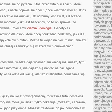
w pośpiechu
czyna się od pytania. Ktoś przeczyta o liczbach, które
temu podróż 
ości, i nagle pojawia się chęć: „chcę wiedzieć więcej”. Ktoś
się między p
z obecności 
 zacznie rozkminiać, jak ogromny jest świat, i dlaczego
wybiera też 
małych gosp
 moment „klik” jest bezcenny, bo to on sprawia, że
rowerem po 
esowanie. Polecamy
Ziemia i geologia
i Genetyka i
jeziorem daj
zatłoczonyc
zarówno dla osób, które chcą poukładać podstawy, jak i dla
podróżowania
kają kolejnych pytań. Można tu wejść na pięć minut i znaleźć
o powrót do
słońca ogląd
 na dłużej i zanurzyć się w szerszych omówieniach.
niż cały dz
rozrywki. Ki
lepiej odpoc
wpływ slow t
przesłanie: wiedza daje wolność. Im więcej rozumiesz, tym
rzadsza zmia
publicznego 
iasz informacje, nie dajesz się nabrać na naciągane
to rozwiązan
tylko szkolną edukację, ale też inteligentne poruszanie się
negatywne s
może być pr
odpowiedzia
odkrywaniu ś
sposób. Cza
uznać, że li
 łączy naukę z przystępnością, to właśnie tutaj dostajesz
ale głęboko
spokojnego p
 który nie mówi „musisz”, tylko pokazuje „możesz”, i sprawia,
nieprzewidzi
akująco przyjemna. Możesz traktować go jak pomocnika w
do granic mo
spontaniczn