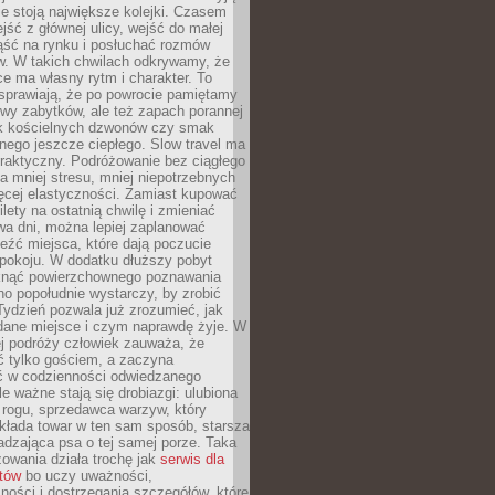
ie stoją największe kolejki. Czasem
jść z głównej ulicy, wejść do małej
iąść na rynku i posłuchać rozmów
. W takich chwilach odkrywamy, że
e ma własny rytm i charakter. To
sprawiają, że po powrocie pamiętamy
zwy zabytków, ale też zapach porannej
k kościelnych dzwonów czy smak
nego jeszcze ciepłego. Slow travel ma
raktyczny. Podróżowanie bez ciągłego
 mniej stresu, mniej niepotrzebnych
ęcej elastyczności. Zamiast kupować
ilety na ostatnią chwilę i zmieniać
wa dni, można lepiej zaplanować
leźć miejsca, które dają poczucie
okoju. W dodatku dłuższy pobyt
knąć powierzchownego poznawania
no popołudnie wystarczy, by zrobić
 Tydzień pozwala już zrozumieć, jak
 dane miejsce i czym naprawdę żyje. W
ej podróży człowiek zauważa, że
ć tylko gościem, a zaczyna
ć w codzienności odwiedzanego
le ważne stają się drobiazgi: ulubiona
 rogu, sprzedawca warzyw, który
kłada towar w ten sam sposób, starsza
dzająca psa o tej samej porze. Taka
owania działa trochę jak
serwis dla
stów
bo uczy uważności,
ości i dostrzegania szczegółów, które