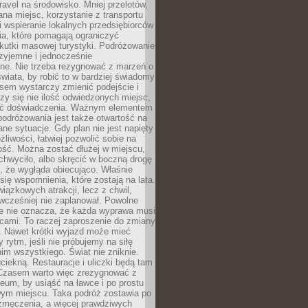
ravel na środowisko. Mniej przelotów,
na miejsc, korzystanie z transportu
i wspieranie lokalnych przedsiębiorców
ia, które pomagają ograniczyć
kutki masowej turystyki. Podróżowanie
zyjemne i jednocześnie
lne. Nie trzeba rezygnować z marzeń o
wiata, by robić to w bardziej świadomy
sem wystarczy zmienić podejście i
czy się nie ilość odwiedzonych miejsc,
ść doświadczenia. Ważnym elementem
odróżowania jest także otwartość na
ane sytuacje. Gdy plan nie jest napięty
żliwości, łatwiej pozwolić sobie na
ość. Można zostać dłużej w miejscu,
chwyciło, albo skręcić w boczną drogę
o, że wygląda obiecująco. Właśnie
się wspomnienia, które zostają na lata.
wiązkowych atrakcji, lecz z chwil,
 wcześniej nie zaplanował. Powolne
e nie oznacza, że każda wyprawa musi
cami. To raczej zaproszenie do zmiany
. Nawet krótki wyjazd może mieć
 rytm, jeśli nie próbujemy na siłę
im wszystkiego. Świat nie zniknie.
uciekną. Restauracje i uliczki będą tam
. Czasem warto więc zrezygnować z
um, by usiąść na ławce i po prostu
ym miejscu. Taka podróż zostawia po
 zmęczenia, a więcej prawdziwych