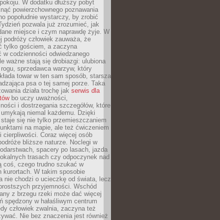
okoju. W dodatku dłuższy pobyt
knąć powierzchownego poznawania
no popołudnie wystarczy, by zrobić
 Tydzień pozwala już zrozumieć, jak
 dane miejsce i czym naprawdę żyje. W
ej podróży człowiek zauważa, że
ć tylko gościem, a zaczyna
ć w codzienności odwiedzanego
le ważne stają się drobiazgi: ulubiona
 rogu, sprzedawca warzyw, który
kłada towar w ten sam sposób, starsza
dzająca psa o tej samej porze. Taka
owania działa trochę jak
serwis dla
stów
bo uczy uważności,
ości i dostrzegania szczegółów, które
 umykają niemal każdemu. Dzięki
staje się nie tylko przemieszczaniem
unktami na mapie, ale też ćwiczeniem
i cierpliwości. Coraz więcej osób
podróże bliższe naturze. Noclegi w
odarstwach, spacery po lasach, jazda
lokalnych trasach czy odpoczynek nad
ą coś, czego trudno szukać w
h kurortach. W takim sposobie
 nie chodzi o ucieczkę od świata, lecz
 prostszych przyjemności. Wschód
any z brzegu rzeki może dać więcej
ień spędzony w hałaśliwym centrum
edy człowiek zwalnia, zaczyna też
zywać. Nie bez znaczenia jest również