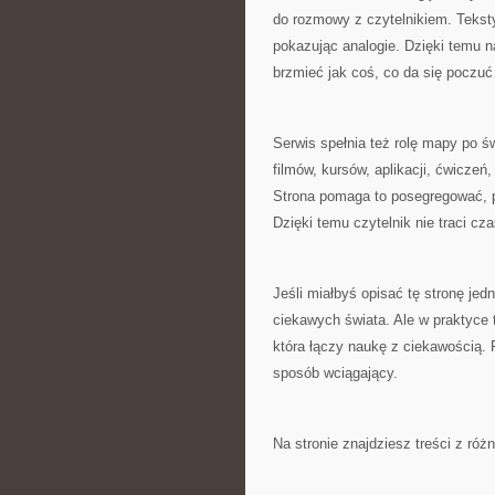
do rozmowy z czytelnikiem. Tekst
pokazując analogie. Dzięki temu 
brzmieć jak coś, co da się poczuć 
Serwis spełnia też rolę mapy po świ
filmów, kursów, aplikacji, ćwiczeń,
Strona pomaga to posegregować, p
Dzięki temu czytelnik nie traci cz
Jeśli miałbyś opisać tę stronę je
ciekawych świata. Ale w praktyce t
która łączy naukę z ciekawością.
sposób wciągający.
Na stronie znajdziesz treści z róż