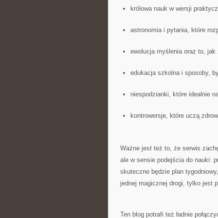
królowa nauk w wersji praktycz
astronomia i pytania, które ro
ewolucja myślenia oraz to, jak
edukacja szkolna i sposoby, by
niespodzianki, które idealnie n
kontrowersje, które uczą zdr
Ważne jest też to, że serwis zach
ale w sensie podejścia do nauki: p
skuteczne będzie plan tygodniowy
jednej magicznej drogi, tylko jest 
Ten blog potrafi też ładnie połą