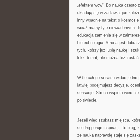
„efektem wow”. Bo nauka często za
układają się w zadziwiające zależn
inny wpadnie na tekst o kosmosie i
wciąż mamy tyle niewiadomych. Ten
edukacja zamienia się w zainter
biotechnologia. Strona jest dobra 
tych, którzy już lubią naukę i szu
lekki temat, ale można też zostać
W tle całego serwisu widać jedno 
łatwiej podejmujesz decyzje, ocen
sensacje. Strona wspiera więc nie 
po świecie.
Jeżeli więc szukasz miejsca, które
solidną porcję inspiracji. To blog,
że nauka naprawdę staje się zask