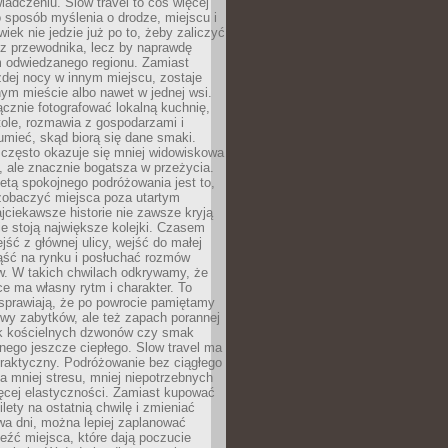
iadczeniu. Slow travel to coś więcej
 sposób myślenia o drodze, miejscu i
wiek nie jedzie już po to, żeby zaliczyć
ji z przewodnika, lecz by naprawdę
m odwiedzanego regionu. Zamiast
dej nocy w innym miejscu, zostaje
nym mieście albo nawet w jednej wsi.
cznie fotografować lokalną kuchnię,
tole, rozmawia z gospodarzami i
umieć, skąd biorą się dane smaki.
 często okazuje się mniej widowiskowa
, ale znacznie bogatsza w przeżycia.
tą spokojnego podróżowania jest to,
zobaczyć miejsca poza utartym
jciekawsze historie nie zawsze kryją
ie stoją największe kolejki. Czasem
jść z głównej ulicy, wejść do małej
iąść na rynku i posłuchać rozmów
. W takich chwilach odkrywamy, że
e ma własny rytm i charakter. To
sprawiają, że po powrocie pamiętamy
zwy zabytków, ale też zapach porannej
k kościelnych dzwonów czy smak
nego jeszcze ciepłego. Slow travel ma
raktyczny. Podróżowanie bez ciągłego
 mniej stresu, mniej niepotrzebnych
ęcej elastyczności. Zamiast kupować
ilety na ostatnią chwilę i zmieniać
wa dni, można lepiej zaplanować
leźć miejsca, które dają poczucie