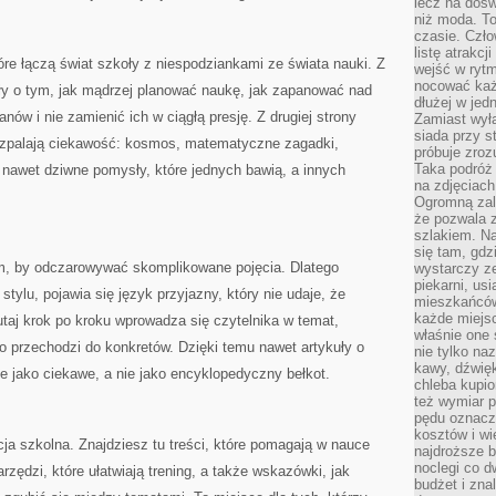
lecz na dośw
niż moda. To
czasie. Czło
listę atrakc
óre łączą świat szkoły z niespodziankami ze świata nauki. Z
wejść w ryt
nocować każ
iały o tym, jak mądrzej planować naukę, jak zapanować nad
dłużej w jed
ów i nie zamienić ich w ciągłą presję. Z drugiej strony
Zamiast wyłą
siada przy s
 rozpalają ciekawość: kosmos, matematyczne zagadki,
próbuje zroz
Taka podróż
a nawet dziwne pomysły, które jednych bawią, a innych
na zdjęciach
Ogromną zale
że pozwala 
szlakiem. Na
się tam, gdz
tym, by odczarowywać skomplikowane pojęcia. Dlatego
wystarczy ze
piekarni, us
tylu, pojawia się język przyjazny, który nie udaje, że
mieszkańców
każde miejsc
utaj krok po kroku wprowadza się czytelnika w temat,
właśnie one 
o przechodzi do konkretów. Dzięki temu nawet artykuły o
nie tylko na
kawy, dźwię
 jako ciekawe, a nie jako encyklopedyczny bełkot.
chleba kupio
też wymiar p
pędu oznacza
kosztów i wi
ja szkolna. Znajdziesz tu treści, które pomagają w nauce
najdroższe b
noclegi co d
rzędzi, które ułatwiają trening, a także wskazówki, jak
budżet i zna