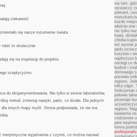
się tam, gdz
nej
wystarczy ze
piekarni, us
mieszkańców
zpalają ciekawość
każde miejsc
właśnie one 
nie tylko na
 zmieniało się nasze rozumienie świata
kawy, dźwię
chleba kupio
też wymiar p
 robić to skutecznie
pędu oznacza
kosztów i wi
najdroższe b
adają się na inspirację do projektu
noclegi co d
budżet i zna
domowego sp
owego sceptycyzmu
pozwala uni
regionu. Jed
kilka zdjęć.
funkcjonuje
ęca do eksperymentowania. Nie tylko w sensie laboratoriów,
połowie taki
przestaje by
róbuj metod, zmieniaj nawyki, patrz, co działa. Dla jednych
uczestniczy
, dla innych mapy myśli. Strona podpowiada, że nie ma
regionu. Nag
kawiarnia na
próba.
codziennie u
pani wyprowa
forma podróż
profesjonali
czyć merytoryczne wyjaśnienia z czymś, co można nazwać
systematyczn