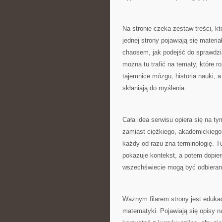
Na stronie czeka zestaw treści, kt
jednej strony pojawiają się mater
chaosem, jak podejść do sprawdzian
można tu trafić na tematy, które
tajemnice mózgu, historia nauki, 
skłaniają do myślenia.
Cała idea serwisu opiera się na 
zamiast ciężkiego, akademickiego s
każdy od razu zna terminologię. T
pokazuje kontekst, a potem dopier
wszechświecie mogą być odbierane
Ważnym filarem strony jest edukac
matematyki. Pojawiają się opisy na