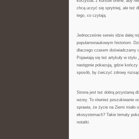
korzystać z kursów online, aby ni
chcą uczyć się sprytniej, ale też d
tego, co czytają.
Jednocześnie serwis idzie dalej n
popularnonaukowym historiom. Dzi
dlaczego czasem doświadczamy dz
Pojawiają się też artykuły w stylu
następnie pokazują, gdzie kończy 
sposób, by ćwiczyć zdrowy rozsąde
Strona jest też dobrą przystanią dl
wzory. To również poszukiwanie od
sprawia, że życie na Ziemi miało 
ekosystemach? Takie tematy pokazu
notatki.