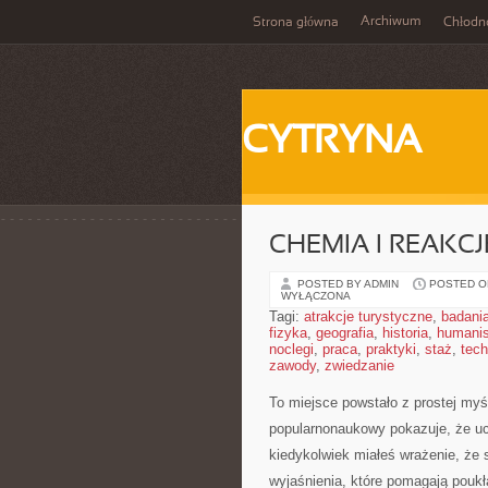
Archiwum
Strona główna
Chłodn
CYTRYNA
CHEMIA I REAKC
POSTED BY ADMIN
POSTED ON
WYŁĄCZONA
Tagi:
atrakcje turystyczne
,
badani
fizyka
,
geografia
,
historia
,
humani
noclegi
,
praca
,
praktyki
,
staż
,
tech
zawody
,
zwiedzanie
To miejsce powstało z prostej myś
popularnonaukowy pokazuje, że uc
kiedykolwiek miałeś wrażenie, że s
wyjaśnienia, które pomagają poukł