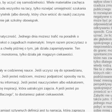
wpływ slow t
o, by uczyć się samodzielności. Wiele materiałów zachęca
rzadsza zmia
poda wszystko na tacy, tylko rozwijać umiejętność szukania
publicznego 
to rozwiązan
ytelnik (albo dorosły, który chce wrócić do nauki) zaczyna
negatywne s
nie jak szkolny obowiązek.
może być pr
odpowiedzia
odkrywaniu ś
sposób. Cza
uznać, że li
ematyczność. Jednego dnia możesz trafić na poradnik o
ale głęboko
 tekst o zagadkach matematyki. Innym razem przeczytasz o
spokojnego p
nieprzewidzi
 a chwilę później o tym, jak działa zapamiętywanie. Ten
do granic mo
spontaniczn
st monotonna, tylko działa jak magazyn ciekawości.
które nas za
tylko dlateg
wtedy rodzą 
Nie te z obo
ły w codziennej nauce. Jeśli uczysz się do sprawdzianu,
których nikt
. Jeśli jesteś rodzicem, możesz podpatrzeć sposoby na to,
podróżowani
trwać miesią
iu informacji. Jeśli jesteś nauczycielem albo edukatorem,
perspektywy
spokojniejszy
inspiracji, która uatrakcyjni zajęcia. A jeśli jesteś po
zmieścić w n
„dlaczego”, to dostaniesz pakiet ciekawostek.
Zabytki nie 
także jutro
jednego muze
pobyć w now
amiast sztywnych definicji jest tu narracja, która zaprasza
sobie mniej