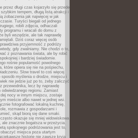
 przez długi czas kojarzyło się przede
szybkim tempem, długą listą atrakcji i
ą zobaczenia jak najwięcej w jak
czasie. Turyści biegali od jednego
ugiego, robili zdjęcia, odhaczali
ty programu i wracali do domu z
e byli wszędzie, ale tak naprawdę
amiętali. Dziś coraz więcej osób
 prawdziwa przyjemność z podróży
wtedy, gdy zwalniamy. Nie chodzi o to,
ać z poznawania świata, ale by robić
spokojniej i bardziej świadomie.
ego rośnie popularność powolnego
, które opiera się nie na pośpiechu,
iadczeniu. Slow travel to coś więcej
 sposób myślenia o drodze, miejscu i
wiek nie jedzie już po to, żeby zaliczyć
ji z przewodnika, lecz by naprawdę
m odwiedzanego regionu. Zamiast
dej nocy w innym miejscu, zostaje
nym mieście albo nawet w jednej wsi.
cznie fotografować lokalną kuchnię,
tole, rozmawia z gospodarzami i
umieć, skąd biorą się dane smaki.
 często okazuje się mniej widowiskowa
, ale znacznie bogatsza w przeżycia.
tą spokojnego podróżowania jest to,
zobaczyć miejsca poza utartym
jciekawsze historie nie zawsze kryją