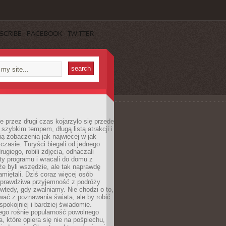
SCRIBE
FACEBOOK
TWITTER
 przez długi czas kojarzyło się przede
szybkim tempem, długą listą atrakcji i
ą zobaczenia jak najwięcej w jak
czasie. Turyści biegali od jednego
ugiego, robili zdjęcia, odhaczali
ty programu i wracali do domu z
e byli wszędzie, ale tak naprawdę
amiętali. Dziś coraz więcej osób
 prawdziwa przyjemność z podróży
wtedy, gdy zwalniamy. Nie chodzi o to,
ać z poznawania świata, ale by robić
spokojniej i bardziej świadomie.
ego rośnie popularność powolnego
, które opiera się nie na pośpiechu,