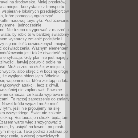
ravel na środowisko. Mniej przelotów,
na miejsc, korzystanie z transportu
i wspieranie lokalnych przedsiębiorców
ia, które pomagają ograniczyć
kutki masowej turystyki. Podróżowanie
zyjemne i jednocześnie
lne. Nie trzeba rezygnować z marzeń o
wiata, by robić to w bardziej świadomy
sem wystarczy zmienić podejście i
czy się nie ilość odwiedzonych miejsc,
ść doświadczenia. Ważnym elementem
odróżowania jest także otwartość na
ane sytuacje. Gdy plan nie jest napięty
żliwości, łatwiej pozwolić sobie na
ość. Można zostać dłużej w miejscu,
chwyciło, albo skręcić w boczną drogę
o, że wygląda obiecująco. Właśnie
się wspomnienia, które zostają na lata.
wiązkowych atrakcji, lecz z chwil,
 wcześniej nie zaplanował. Powolne
e nie oznacza, że każda wyprawa musi
cami. To raczej zaproszenie do zmiany
. Nawet krótki wyjazd może mieć
 rytm, jeśli nie próbujemy na siłę
im wszystkiego. Świat nie zniknie.
uciekną. Restauracje i uliczki będą tam
. Czasem warto więc zrezygnować z
um, by usiąść na ławce i po prostu
ym miejscu. Taka podróż zostawia po
 zmęczenia, a więcej prawdziwych