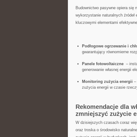
Budownictwo pasywne opiera się na
wykorzystanie naturalnych źródeł e
kluczowymi elementami efektywn
Podłogowe ogrzewanie i⁤ chł
gwarantujący równomierne rozp
Panele fotowoltaiczne
⁣ – ins
generowanie własnej energii el
Monitoring zużycia⁤ energii
– 
zużycia energii w⁢ czasie rzec
Rekomendacje dla wł
zmniejszyć zużycie e
W dzisiejszych czasach coraz w
oraz troska o ⁣środowisko‍ natura