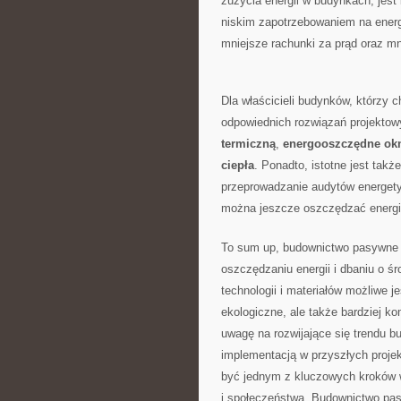
zużycia energii w budynkach, ⁢jest
niskim ⁣zapotrzebowaniem⁣ na energ
mniejsze rachunki za prąd oraz​ mn
Dla właścicieli budynków, którzy c
odpowiednich rozwiązań projektow
termiczną
,
energooszczędne okn
⁢ciepła
. Ponadto, istotne jest ‌takż
przeprowadzanie audytów energetyc
można jeszcze oszczędzać energi
To sum up,⁢ budownictwo⁤ pasywne j
oszczędzaniu energii i dbaniu o ś
technologii i materiałów możliwe j
ekologiczne, ale także‍ bardziej ⁢
uwagę na ‌rozwijające ‍się trendu 
implementacją ⁢w przyszłych proj
być jednym ⁣z kluczowych kroków 
i społeczeństwa. Budownictwo pas