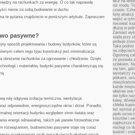
lecz na dośw
eniędzy na rachunkach za energię. ‌O ⁣co tak naprawdę
niż moda. To
zyści niesie za sobą budowanie w duchu
czasie. Czło
listę atrakc
a te pytania znajdziecie w poniższym artykule. Zapraszam⁣
wejść w ryt
nocować każ
dłużej w jed
Zamiast wyłą
ctwo pasywne?
siada przy s
próbuje zroz
ny sposób projektowania i‌ budowy budynków, które⁢ są
Taka podróż
na zdjęciach
wnym celem‌ tego typu konstrukcji jest minimalizacja
Ogromną zale
⁢na obniżenie rachunków ‌za ogrzewanie i chłodzenie. Dzięki
że pozwala 
szlakiem. Na
echnologii i materiałów, budynki pasywne charakteryzują się
się tam, gdz
ną.
wystarczy ze
piekarni, us
mieszkańców
każde miejsc
właśnie one 
nie tylko na
 rolę odgrywa izolacja ⁤termiczna, wentylacja
kawy, dźwię
chleba kupio
oraz odpowiednie, energooszczędne okna i drzwi. Ponadto,
też wymiar p
malnej orientacji budynku względem stron świata oraz
pędu oznacza
kosztów i wi
 ‌energii ‌odnawialnej, takich jak panele fotowoltaiczne
najdroższe b
ym rozwiązaniom,⁤ budownictwo pasywne staje się coraz
noclegi co d
budżet i zna
aprzeciw oczekiwaniom osób poszukujących⁣ ekologicznych⁤