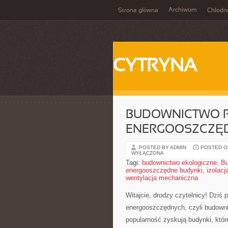
Archiwum
Strona główna
Chłodn
CYTRYNA
BUDOWNICTWO P
ENERGOOSZCZĘ
POSTED BY ADMIN
POSTED ON
WYŁĄCZONA
Tagi:
budownictwo ekologiczne
,
Bu
energooszczędne budynki
,
izolacj
wentylacja mechaniczna
Witajcie,‌ drodzy czytelnicy! Dzi
energooszczędnych,‍ czyli⁣ budown
popularność ‍zyskują budynki, któr