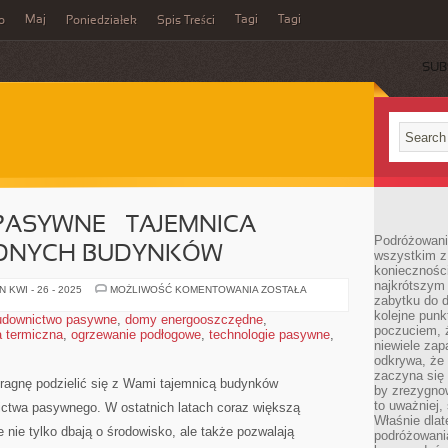
Maj
Tagi
Tagi
o
Poniedziałek
Spis Treści
SUB
ASYWNE – TAJEMNICA
Podróżowanie
DNYCH BUDYNKÓW
wszystkim z 
konieczności
najkrótszym 
BUDOWNICTWO
 KWI - 26 - 2025
MOŻLIWOŚĆ KOMENTOWANIA
ZOSTAŁA
zabytku do dr
PASYWNE
–
kolejne punk
downictwo pasywne
,
domy energooszczędne
,
TAJEMNICA
poczuciem, ż
a termiczna
,
ogrzewanie podłogowe
,
technologie pasywne
ENERGOOSZCZĘDNYCH
,
BUDYNKÓW
niewiele zap
odkrywa, że
zaczyna się 
ś pragnę podzielić się z Wami tajemnicą budynków
by zrezygnow
to uważniej, 
ictwa pasywnego. W ostatnich latach‌ coraz większą
Właśnie dlat
e nie‍ tylko dbają o środowisko, ale także pozwalają
podróżowania