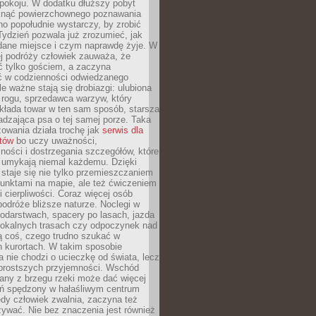
okoju. W dodatku dłuższy pobyt
knąć powierzchownego poznawania
no popołudnie wystarczy, by zrobić
 Tydzień pozwala już zrozumieć, jak
 dane miejsce i czym naprawdę żyje. W
ej podróży człowiek zauważa, że
ć tylko gościem, a zaczyna
ć w codzienności odwiedzanego
le ważne stają się drobiazgi: ulubiona
 rogu, sprzedawca warzyw, który
kłada towar w ten sam sposób, starsza
dzająca psa o tej samej porze. Taka
owania działa trochę jak
serwis dla
stów
bo uczy uważności,
ości i dostrzegania szczegółów, które
 umykają niemal każdemu. Dzięki
staje się nie tylko przemieszczaniem
unktami na mapie, ale też ćwiczeniem
i cierpliwości. Coraz więcej osób
podróże bliższe naturze. Noclegi w
odarstwach, spacery po lasach, jazda
lokalnych trasach czy odpoczynek nad
ą coś, czego trudno szukać w
h kurortach. W takim sposobie
 nie chodzi o ucieczkę od świata, lecz
 prostszych przyjemności. Wschód
any z brzegu rzeki może dać więcej
ień spędzony w hałaśliwym centrum
edy człowiek zwalnia, zaczyna też
zywać. Nie bez znaczenia jest również