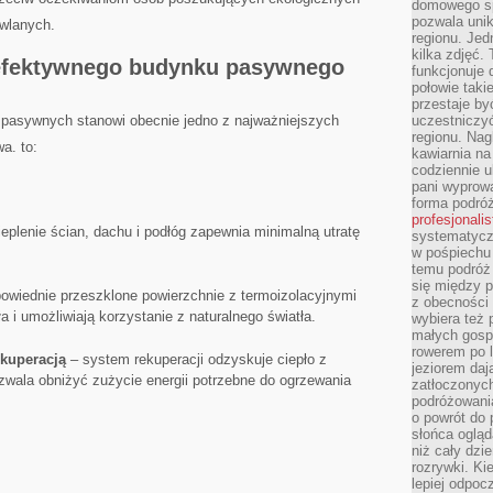
domowego sp
pozwala uni
wlanych.
regionu. Jed
kilka zdjęć.
 efektywnego budynku pasywnego
funkcjonuje
połowie taki
przestaje by
 pasywnych stanowi obecnie jedno z najważniejszych
uczestniczy
regionu. Nag
a. to:
kawiarnia na
codziennie u
pani wyprowa
forma podróż
profesjonali
eplenie ścian, dachu i ⁣podłóg zapewnia minimalną‌ utratę
systematyczn
w pośpiechu
temu podróż 
się między p
owiednie przeszklone powierzchnie z ‌termoizolacyjnymi
z obecności 
a i umożliwiają korzystanie z naturalnego światła.
wybiera też 
małych gosp
rowerem po 
kuperacją
– system rekuperacji odzyskuje ciepło z
jeziorem daj
wala obniżyć zużycie energii potrzebne do ogrzewania
zatłoczonyc
podróżowania
o powrót do
słońca ogląd
niż cały dz
rozrywki. Ki
lepiej odpoc