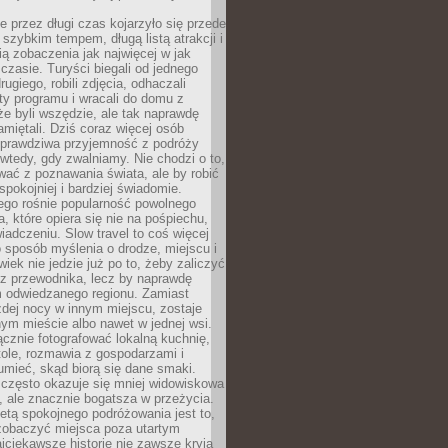
 przez długi czas kojarzyło się przede
szybkim tempem, długą listą atrakcji i
ą zobaczenia jak najwięcej w jak
czasie. Turyści biegali od jednego
ugiego, robili zdjęcia, odhaczali
ty programu i wracali do domu z
e byli wszędzie, ale tak naprawdę
amiętali. Dziś coraz więcej osób
 prawdziwa przyjemność z podróży
wtedy, gdy zwalniamy. Nie chodzi o to,
ać z poznawania świata, ale by robić
spokojniej i bardziej świadomie.
ego rośnie popularność powolnego
, które opiera się nie na pośpiechu,
iadczeniu. Slow travel to coś więcej
 sposób myślenia o drodze, miejscu i
wiek nie jedzie już po to, żeby zaliczyć
ji z przewodnika, lecz by naprawdę
m odwiedzanego regionu. Zamiast
dej nocy w innym miejscu, zostaje
nym mieście albo nawet w jednej wsi.
cznie fotografować lokalną kuchnię,
tole, rozmawia z gospodarzami i
umieć, skąd biorą się dane smaki.
 często okazuje się mniej widowiskowa
, ale znacznie bogatsza w przeżycia.
tą spokojnego podróżowania jest to,
zobaczyć miejsca poza utartym
jciekawsze historie nie zawsze kryją