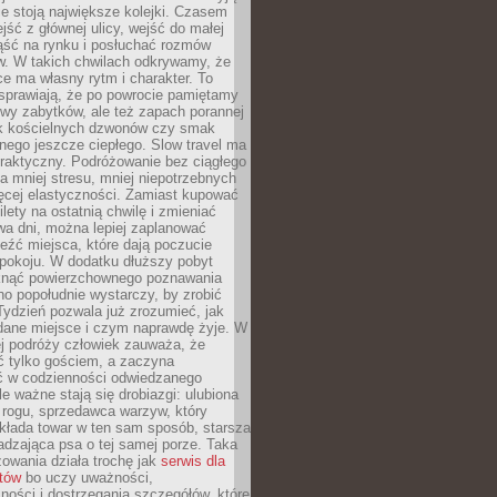
ie stoją największe kolejki. Czasem
jść z głównej ulicy, wejść do małej
iąść na rynku i posłuchać rozmów
. W takich chwilach odkrywamy, że
e ma własny rytm i charakter. To
sprawiają, że po powrocie pamiętamy
zwy zabytków, ale też zapach porannej
k kościelnych dzwonów czy smak
nego jeszcze ciepłego. Slow travel ma
raktyczny. Podróżowanie bez ciągłego
 mniej stresu, mniej niepotrzebnych
ęcej elastyczności. Zamiast kupować
ilety na ostatnią chwilę i zmieniać
wa dni, można lepiej zaplanować
leźć miejsca, które dają poczucie
okoju. W dodatku dłuższy pobyt
knąć powierzchownego poznawania
no popołudnie wystarczy, by zrobić
 Tydzień pozwala już zrozumieć, jak
 dane miejsce i czym naprawdę żyje. W
ej podróży człowiek zauważa, że
ć tylko gościem, a zaczyna
ć w codzienności odwiedzanego
le ważne stają się drobiazgi: ulubiona
 rogu, sprzedawca warzyw, który
kłada towar w ten sam sposób, starsza
dzająca psa o tej samej porze. Taka
owania działa trochę jak
serwis dla
stów
bo uczy uważności,
ości i dostrzegania szczegółów, które