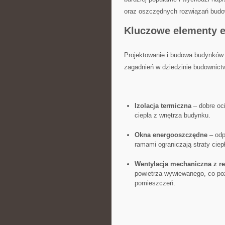
oraz ‌oszczędnych rozwiązań budo
Kluczowe⁢ elementy
Projektowanie i budowa budynków
zagadnień⁣ w dziedzinie budownictw
Izolacja termiczna
– dobre oci
ciepła z wnętrza budynku.
Okna energooszczędne
– odp
ramami ograniczają straty ciepł
Wentylacja mechaniczna z re
powietrza wywiewanego, co poz
pomieszczeń.