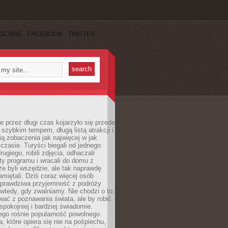
SCRIBE
FACEBOOK
TWITTER
 przez długi czas kojarzyło się przede
szybkim tempem, długą listą atrakcji i
ą zobaczenia jak najwięcej w jak
czasie. Turyści biegali od jednego
ugiego, robili zdjęcia, odhaczali
ty programu i wracali do domu z
e byli wszędzie, ale tak naprawdę
amiętali. Dziś coraz więcej osób
 prawdziwa przyjemność z podróży
wtedy, gdy zwalniamy. Nie chodzi o to,
ać z poznawania świata, ale by robić
spokojniej i bardziej świadomie.
ego rośnie popularność powolnego
, które opiera się nie na pośpiechu,