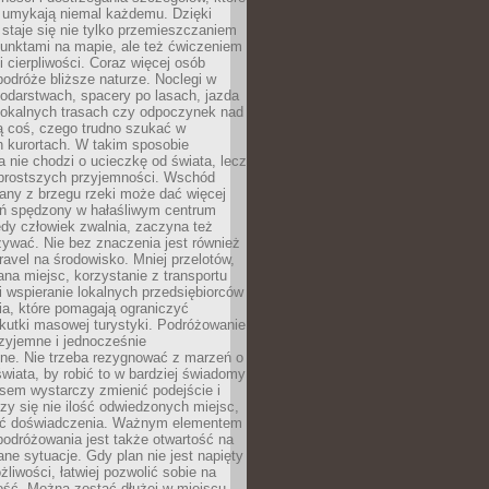
 umykają niemal każdemu. Dzięki
staje się nie tylko przemieszczaniem
unktami na mapie, ale też ćwiczeniem
i cierpliwości. Coraz więcej osób
podróże bliższe naturze. Noclegi w
odarstwach, spacery po lasach, jazda
lokalnych trasach czy odpoczynek nad
ą coś, czego trudno szukać w
h kurortach. W takim sposobie
 nie chodzi o ucieczkę od świata, lecz
 prostszych przyjemności. Wschód
any z brzegu rzeki może dać więcej
ień spędzony w hałaśliwym centrum
edy człowiek zwalnia, zaczyna też
zywać. Nie bez znaczenia jest również
ravel na środowisko. Mniej przelotów,
na miejsc, korzystanie z transportu
i wspieranie lokalnych przedsiębiorców
ia, które pomagają ograniczyć
kutki masowej turystyki. Podróżowanie
zyjemne i jednocześnie
lne. Nie trzeba rezygnować z marzeń o
wiata, by robić to w bardziej świadomy
sem wystarczy zmienić podejście i
czy się nie ilość odwiedzonych miejsc,
ść doświadczenia. Ważnym elementem
odróżowania jest także otwartość na
ane sytuacje. Gdy plan nie jest napięty
żliwości, łatwiej pozwolić sobie na
ość. Można zostać dłużej w miejscu,