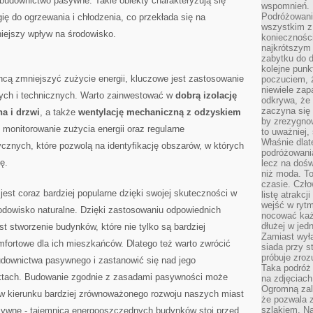
 budownictwo pasywne.‍ Takie obiekty charakteryzują się
wspomnień.
Podróżowanie
ię do ogrzewania i chłodzenia,‍ co przekłada się na
wszystkim z 
iejszy wpływ⁤ na‌ środowisko.
konieczności
najkrótszym 
zabytku do dr
kolejne punk
hcą⁤ zmniejszyć⁣ zużycie energii, kluczowe jest zastosowanie
poczuciem, ż
niewiele zap
ych i technicznych. ​Warto zainwestować w
dobrą⁢ izolację
odkrywa, że
zaczyna się 
a i drzwi
,⁢ a ⁢także
wentylację mechaniczną z odzyskiem
by zrezygnow
e ⁤monitorowanie zużycia energii oraz regularne
to uważniej, 
Właśnie dlat
znych,⁣ które pozwolą na identyfikację‍ obszarów, w których
podróżowania
ę.
lecz na dośw
niż moda. To
czasie. Czło
est coraz bardziej popularne dzięki swojej skuteczności‌ w
listę atrakc
wejść w ryt
rodowisko naturalne. Dzięki zastosowaniu odpowiednich
nocować każ
dłużej w jed
est stworzenie budynków, które nie tylko są bardziej
Zamiast wyłą
komfortowe dla ich‌ mieszkańców. Dlatego też warto zwrócić
siada przy s
próbuje zroz
budownictwa⁣ pasywnego i zastanowić się nad jego
Taka podróż
ektach. ⁢Budowanie zgodnie z zasadami pasywności ⁣może
na zdjęciach
Ogromną zale
w​ kierunku bardziej zrównoważonego rozwoju naszych miast
że pozwala 
szlakiem. Na
ywne ‍- tajemnica ⁣energooszczędnych budynków stoi przed