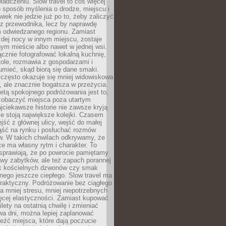
iadczeniu. Slow travel to coś więcej
 sposób myślenia o drodze, miejscu i
wiek nie jedzie już po to, żeby zaliczyć
ji z przewodnika, lecz by naprawdę
m odwiedzanego regionu. Zamiast
dej nocy w innym miejscu, zostaje
nym mieście albo nawet w jednej wsi.
cznie fotografować lokalną kuchnię,
tole, rozmawia z gospodarzami i
umieć, skąd biorą się dane smaki.
 często okazuje się mniej widowiskowa
, ale znacznie bogatsza w przeżycia.
tą spokojnego podróżowania jest to,
zobaczyć miejsca poza utartym
jciekawsze historie nie zawsze kryją
ie stoją największe kolejki. Czasem
jść z głównej ulicy, wejść do małej
iąść na rynku i posłuchać rozmów
. W takich chwilach odkrywamy, że
e ma własny rytm i charakter. To
sprawiają, że po powrocie pamiętamy
zwy zabytków, ale też zapach porannej
k kościelnych dzwonów czy smak
nego jeszcze ciepłego. Slow travel ma
raktyczny. Podróżowanie bez ciągłego
 mniej stresu, mniej niepotrzebnych
ęcej elastyczności. Zamiast kupować
ilety na ostatnią chwilę i zmieniać
wa dni, można lepiej zaplanować
leźć miejsca, które dają poczucie