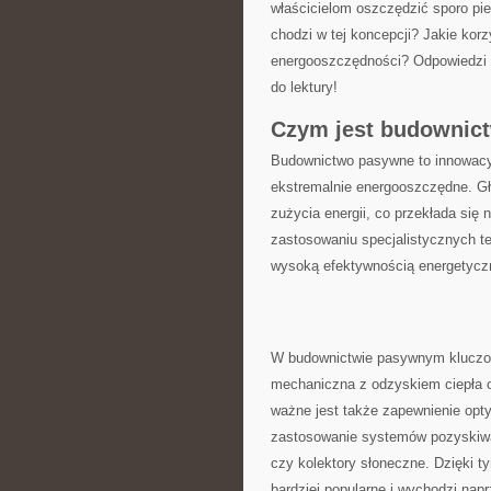
właścicielom ⁤oszczędzić sporo pi
chodzi w tej koncepcji? Jakie kor
energooszczędności? Odpowiedzi n
do lektury!
Czym ​jest budowni
Budownictwo pasywne to innowacyj
ekstremalnie energooszczędne. Głó
zużycia energii, co przekłada się 
zastosowaniu ‌specjalistycznych​ t
wysoką efektywnością energetycz
W budownictwie pasywnym kluczową
mechaniczna z odzyskiem ciepła⁤ 
ważne jest także zapewnienie opty
zastosowanie systemów pozyskiwania
czy kolektory słoneczne. Dzięki t
‌bardziej⁢ popularne i wychodzi ⁤n