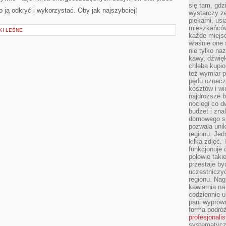
się tam, gdz
ją odkryć​ i wykorzystać. Oby jak‍ najszybciej!
wystarczy ze
piekarni, us
mieszkańców
I LEŚNE
każde miejsc
właśnie one 
nie tylko na
kawy, dźwię
chleba kupio
też wymiar p
pędu oznacza
kosztów i wi
najdroższe b
noclegi co d
budżet i zna
domowego sp
pozwala uni
regionu. Jed
kilka zdjęć.
funkcjonuje
połowie taki
przestaje by
uczestniczy
regionu. Nag
kawiarnia na
codziennie u
pani wyprowa
forma podróż
profesjonali
systematyczn