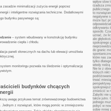
wpływ slow t
rzadsza zmia
 zasadzie minimalizacji zużycia energii poprzez
publicznego 
nergii i inteligentne rozwiązania techniczne. Dodatkowymi
to rozwiązan
negatywne s
ego budynku pasywnego są:
może być pr
odpowiedzia
odkrywaniu ś
sposób. Cza
uznać, że li
odzenie
– system wbudowany w konstrukcję budynku
ale głęboko
rowadzenie ciepła i chłodu.
spokojnego p
nieprzewidzi
do granic mo
talacja paneli słonecznych na dachu lub elewacji umożliwia
spontaniczn
ektrycznej.
które nas za
tylko dlateg
wtedy rodzą 
system monitoringu pozwala na śledzenie i optymalizację
Nie te z obo
zywistym.
których nikt
podróżowani
trwać miesią
perspektywy
aścicieli budynków chcących
spokojniejszy
zmieścić w n
nergii
Zabytki nie 
także jutro
iększą uwagę przykuwa temat zrównoważonego budownictwa
jednego muze
lne. Jednym z rozwiązań, które mogą‍ pomóc ‍w zmniejszeniu
pobyć w now
sobie mniej