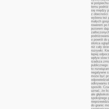
w pośpiechu
temu podróż 
się między p
z obecności 
wybiera też 
małych gosp
rowerem po 
jeziorem daj
zatłoczonyc
podróżowania
o powrót do
słońca ogląd
niż cały dz
rozrywki. Ki
lepiej odpoc
wpływ slow t
rzadsza zmia
publicznego 
to rozwiązan
negatywne s
może być pr
odpowiedzia
odkrywaniu ś
sposób. Cza
uznać, że li
ale głęboko
spokojnego p
nieprzewidzi
do granic mo
spontaniczn