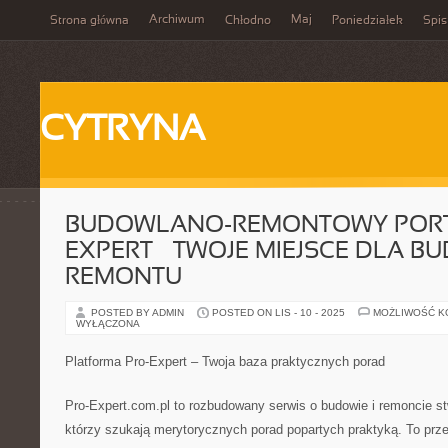
Archiwum
Maj
Strona główna
Chłodno
Poniedziałek
Spis
CYTRYNA
BUDOWLANO-REMONTOWY PORT
EXPERT – TWOJE MIEJSCE DLA B
REMONTU
POSTED BY ADMIN
POSTED ON LIS - 10 - 2025
MOŻLIWOŚĆ 
WYŁĄCZONA
Platforma Pro-Expert – Twoja baza praktycznych porad
Pro-Expert.com.pl to rozbudowany serwis o budowie i remoncie 
którzy szukają merytorycznych porad popartych praktyką. To prz