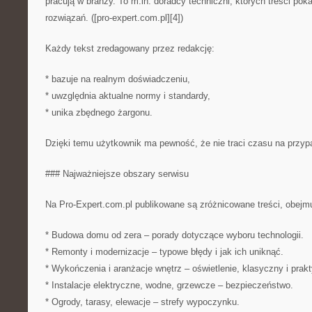
pracują w branży. To m.in. doradcy techniczni, których treści pok
rozwiązań. ([pro-expert.com.pl][4])
Każdy tekst zredagowany przez redakcję:
* bazuje na realnym doświadczeniu,
* uwzględnia aktualne normy i standardy,
* unika zbędnego żargonu.
Dzięki temu użytkownik ma pewność, że nie traci czasu na przyp
### Najważniejsze obszary serwisu
Na Pro-Expert.com.pl publikowane są zróżnicowane treści, obejmu
* Budowa domu od zera – porady dotyczące wyboru technologii.
* Remonty i modernizacje – typowe błędy i jak ich uniknąć.
* Wykończenia i aranżacje wnętrz – oświetlenie, klasyczny i prakt
* Instalacje elektryczne, wodne, grzewcze – bezpieczeństwo.
* Ogrody, tarasy, elewacje – strefy wypoczynku.