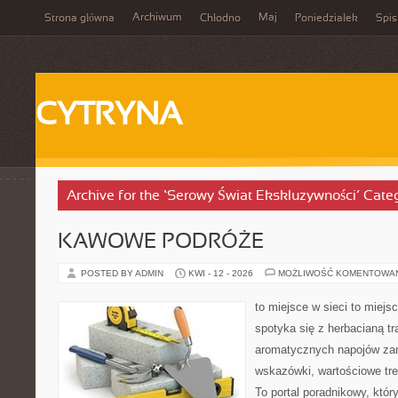
Archiwum
Maj
Strona główna
Chłodno
Poniedziałek
Spis
CYTRYNA
Archive for the ‘Serowy Świat Ekskluzywności’ Cate
KAWOWE PODRÓŻE
POSTED BY ADMIN
KWI - 12 - 2026
MOŻLIWOŚĆ KOMENTOWA
to miejsce w sieci to miejs
spotyka się z herbacianą tr
aromatycznych napojów zam
wskazówki, wartościowe treś
To portal poradnikowy, któr