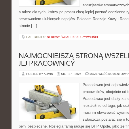
entuzjastów aromatycznych n
a także dla tych, którzy po prostu chcą lepiej poznać codzienne r
serwowaniem ulubionych napojów. Polecam Rodzaje Kawy i Recen
stronie […]
CATEGORIES:
SEROWY ŚWIAT EKSKLUZYWNOŚCI
NAJMOCNIEJSZĄ STRONĄ WSZELKI
JEJ PRACOWNICY
POSTED BY ADMIN
SIE - 27 - 2025
MOŻLIWOŚĆ KOMENTOWA
Pracodawca jest odpowiedz
pracowników, obojętnie od t
Pracodawca jest dbały za 
niezależnie od tego, jak d
musi im obwarować wyśmieni
zwłaszcza postarać się o to
pełni bezpieczne. Rozległą famą raduje się BHP Opole, jako że fir