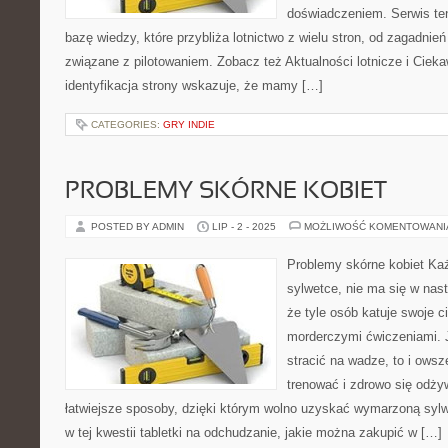
doświadczeniem. Serwis te
bazę wiedzy, które przybliża lotnictwo z wielu stron, od zagadnie
związane z pilotowaniem. Zobacz też Aktualności lotnicze i Cieka
identyfikacja strony wskazuje, że mamy […]
CATEGORIES:
GRY INDIE
PROBLEMY SKÓRNE KOBIET
POSTED BY ADMIN
LIP - 2 - 2025
MOŻLIWOŚĆ KOMENTOWAN
Problemy skórne kobiet Każd
sylwetce, nie ma się w nas
że tyle osób katuje swoje ci
morderczymi ćwiczeniami. J
stracić na wadze, to i ows
trenować i zdrowo się odży
łatwiejsze sposoby, dzięki którym wolno uzyskać wymarzoną syl
w tej kwestii tabletki na odchudzanie, jakie można zakupić w […]