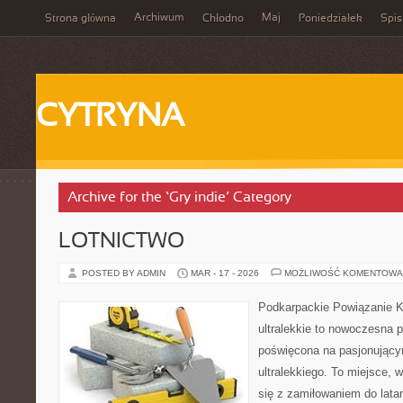
Archiwum
Maj
Strona główna
Chłodno
Poniedziałek
Spis
CYTRYNA
Archive for the ‘Gry indie’ Category
LOTNICTWO
POSTED BY ADMIN
MAR - 17 - 2026
MOŻLIWOŚĆ KOMENTOWA
Podkarpackie Powiązanie K
ultralekkie to nowoczesna pl
poświęcona na pasjonującym
ultralekkiego. To miejsce, 
się z zamiłowaniem do latan