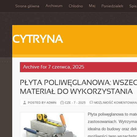
Archiwum
Maj
Strona główna
Chłodno
Poniedziałek
Spis
CYTRYNA
Archive for 7 czerwca, 2025
PŁYTA POLIWĘGLANOWA: WSZE
MATERIAŁ DO WYKORZYSTANIA
POSTED BY ADMIN
CZE - 7 - 2025
MOŻLIWOŚĆ KOMENTOWAN
Płyta poliwęglanowa to mate
zastosowaniach. Wytrzymała
idealna do budowy oraz dek
możliwości tego wszechstro