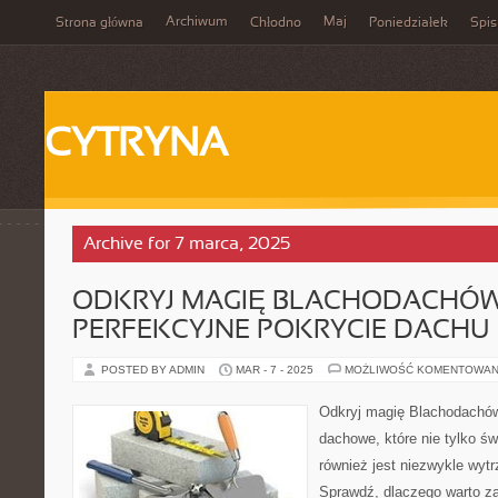
Archiwum
Maj
Strona główna
Chłodno
Poniedziałek
Spis
CYTRYNA
Archive for 7 marca, 2025
ODKRYJ MAGIĘ BLACHODACHÓW
PERFEKCYJNE POKRYCIE DACHU
POSTED BY ADMIN
MAR - 7 - 2025
MOŻLIWOŚĆ KOMENTOWAN
Odkryj magię Blachodachów
dachowe, które nie tylko świ
również jest niezwykle wyt
Sprawdź, dlaczego warto z